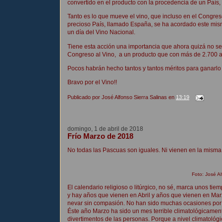
convertido en el producto con la procedencia de un País
Tanto es lo que mueve el vino, que incluso en el Congres
precioso País, llamado España, se ha acordado este mis
un día del Vino Nacional.
Tiene esta acción una importancia que ahora quizá no se 
Congreso al Vino, a un producto que con más de 2.700 año
Pocos habrán hecho tantos y tantos méritos para ganarlo
Bravo por el Vino!!
Publicado por
José Alfonso Sierra Salinas
en
13:19
domingo, 1 de abril de 2018
Frío Marzo de 2018
No todas las Pascuas son iguales. Ni vienen en la misma
Foto: José Al
El calendario religioso o litúrgico, no sé, marca unos ti
y hay años que vienen en Abril y años que vienen en Mar
nevar sin compasión. No han sido muchas ocasiones por 
Éste año Marzo ha sido un mes terrible climatológicament
divertimentos de las personas. Porque a nivel climatológ