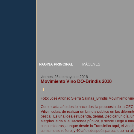
PAGINA PRINCIPAL
IMÁGENES
viernes, 25 de mayo de 2018
Movimiento Vino DO-Brindis 2018
Foto: José Alfonso Sierra Salinas_Brindis Movimiento v
Como cada año desde hace dos, la propuesta de la CEC
Vitivinícolas, de realizar un brindis público en las difer
bestial. Es una idea estupenda, genial. Dedicar un día, u
alegrías le da a la Hacienda pública, y desde luego a muc
consumidoras, aunque desde la Transición aquí, el vino 
consumo se refiere, y 40 años después parece que ha alc