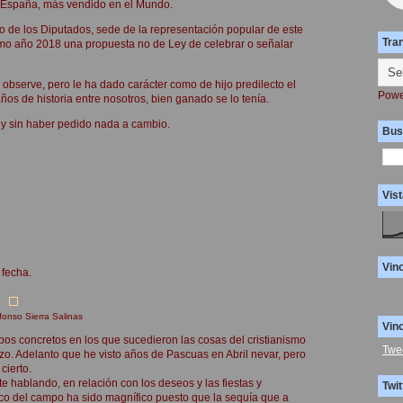
, España, más vendido en el Mundo.
o de los Diputados, sede de la representación popular de este
Tra
mo año 2018 una propuesta no de Ley de celebrar o señalar
observe, pero le ha dado carácter como de hijo predilecto el
Powe
s de historia entre nosotros, bien ganado se lo tenía.
 y sin haber pedido nada a cambio.
Bus
Vist
Vin
 fecha.
fonso Sierra Salinas
Vin
empos concretos en los que sucedieron las cosas del cristianismo
Twe
zo. Adelanto que he visto años de Pascuas en Abril nevar, pero
cierto.
e hablando, en relación con los deseos y las fiestas y
Twit
ico del campo ha sido magnífico puesto que la sequía que a