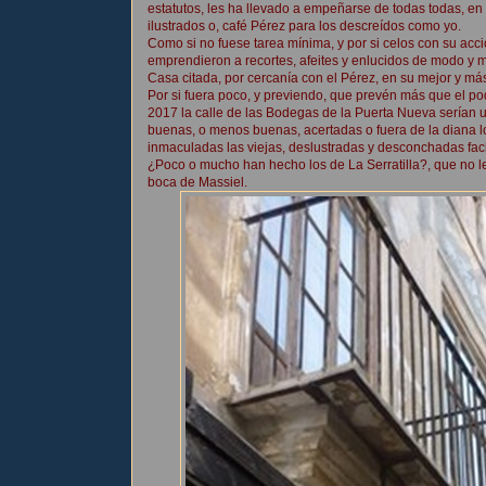
estatutos, les ha llevado a empeñarse de todas todas, en 
ilustrados o, café Pérez para los descreídos como yo.
Como si no fuese tarea mínima, y por si celos con su acc
emprendieron a recortes, afeites y enlucidos de modo y 
Casa citada, por cercanía con el Pérez, en su mejor y má
Por si fuera poco, y previendo, que prevén más que el po
2017 la calle de las Bodegas de la Puerta Nueva serían 
buenas, o menos buenas, acertadas o fuera de la diana lo
inmaculadas las viejas, deslustradas y desconchadas fac
¿Poco o mucho han hecho los de La Serratilla?, que no l
boca de Massiel.