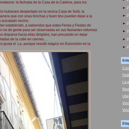
restaurar: la fachada de la Casa de la Cadena, para los
►
2
ión hubiesen despertado en la vecina Casa de Solá, la
►
2
manera que con unas brochas y buen tino pueden dejar a la
s acicalado vecino.
►
2
der establecido, a sabiendas que estas Ferias y Fiestas de
un rio de gente para ser observadas en sus flamantes reformas
►
2
s disparos hacia ellas dirigidos, han precavido en dejar
►
2
hadas de la calle en ciernes…
es gusta el La, aunque resultó mágico en Eurovisión en la
►
2
Enl
Con
Fed
La p
Req
Uti
Vin
Vin
Eti