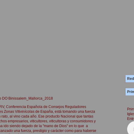
Red
Prim
ino DO Binissalem_Mallorca_2018
RV, Conferencia Española de Consejos Reguladores
Prim
entes Zonas Vitivinícolas de España, está tomando una fuerza
Igle
n rato, al vino cada año. Ese producto Nacional que tantas
Entr
hos empresarios, viticultores, viticultoras y consumidores y
ha ido siendo dejado de la "mano de Dios" en lo que a
anzado una fuerza, prestigio y carácter como para haberse