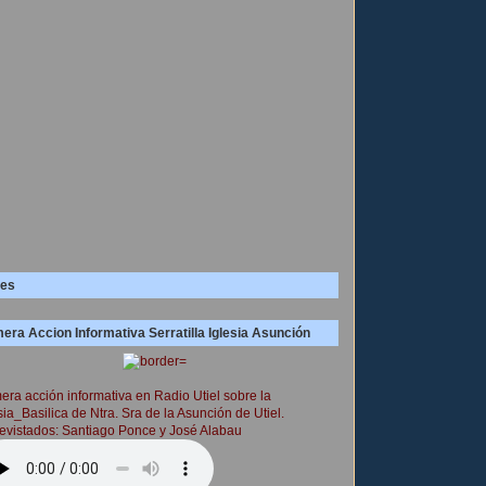
es
era Accion Informativa Serratilla Iglesia Asunción
era acción informativa en Radio Utiel sobre la
sia_Basilica de Ntra. Sra de la Asunción de Utiel.
evistados: Santiago Ponce y José Alabau