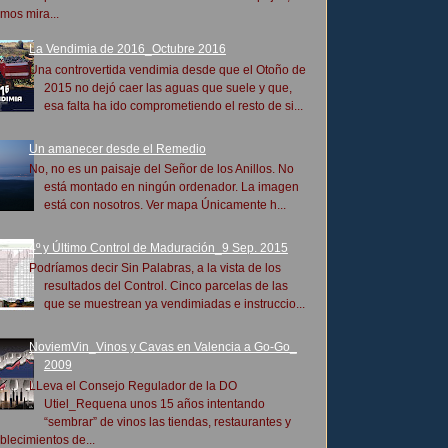
mos mira...
La Vendimia de 2016_Octubre 2016
Una controvertida vendimia desde que el Otoño de
2015 no dejó caer las aguas que suele y que,
esa falta ha ido comprometiendo el resto de si...
Un amanecer desde el Remedio
No, no es un paisaje del Señor de los Anillos. No
está montado en ningún ordenador. La imagen
está con nosotros. Ver mapa Únicamente h...
4º y Último Control de Maduración_9 Sep. 2015
Podríamos decir Sin Palabras, a la vista de los
resultados del Control. Cinco parcelas de las
que se muestrean ya vendimiadas e instruccio...
NoviemVin_Vinos y Cavas en Valencia a Go-Go_
2009
LLeva el Consejo Regulador de la DO
Utiel_Requena unos 15 años intentando
“sembrar” de vinos las tiendas, restaurantes y
blecimientos de...