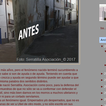
ba...
Arch
▼
2
e más años, pero el fenómeno nacido terminó sucumbiendo a
►
2
e sabe si son de ayuda o de ayuda. Teniendo en cuenta que
o crezca y ayuda en segundo término puede ser ayudar a que
►
2
isma palabra dos sentidos distintos.
te nació Serratilla. Asociación como poco, para la defensa del
►
2
do muestras de que no sólo se va a conformar con defender el
ladí, sino más bien darnos en los morros a muchos utielanos y
►
2
r ni para un cortado servíamos.
►
2
nca un fenómeno igual. Emperrados y/o desperrados, que no es
anas de ver a Utiel de otro modo, y no sólo escrito en sus
►
2