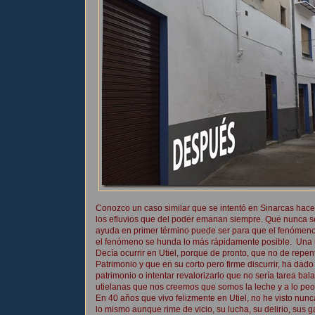
Conozco un caso similar que se intentó en Sinarcas hac
los efluvios que del poder emanan siempre. Que nunca s
ayuda en primer término puede ser para que el fenómen
el fenómeno se hunda lo más rápidamente posible. Una m
Decía ocurrir en Utiel, porque de pronto, que no de repen
Patrimonio y que en su corto pero firme discurrir, ha da
patrimonio o intentar revalorizarlo que no sería tarea ba
utielanas que nos creemos que somos la leche y a lo peo
En 40 años que vivo felizmente en Utiel, no he visto nu
lo mismo aunque rime de vicio, su lucha, su delirio, sus g