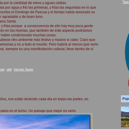
Twe
ada por la cantidad de nieve y aguas caídas.
as por agua y frío las primeras, y frías las segundas en lo que
o escribo el Domingo de Pascua y el tiempo había serenado su
or agradable y de buen tono.
mana Santa.
mpo y frías porque a consecuencia de ello hay muy poca gente
ndo en las mismas, que también de éste aspecto podríamos
e haber condicionado muchas cosas.
ubiese otro ambiente más festivo y masivo si cabe. Claro que
 personas y no a todo el mundo. Pero habría al menos que verlo
al, siempre es una manifestación cultural, lleve dentro de sí
nta
,
utiel
,
Viernes Santo
Pop
ños, nos están diciendo cada día en todas las partes, en
salvo en el lecho. Un paisaje que mejor no verlo.