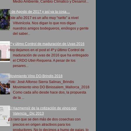
Medio Ambiente, Cambio Climático y Desarrol...
6 de Agosto de 2017 y así va la cosa…
Este año 2017 es un año muy “rarito” a nivel
Vitivinícola. Nos digan lo que nos digan
nuestros amigos bodegueros, enólogos y gente
del saber...
4º y útimo Control de maduración de Uvas 2016
Hoy dejamos en el post el 4º y último Control de
maduración de uvas de 2016 que ha entregado
el CRDO Utiel-Requena. A pesar de los
pesares...
Movimiento Vino DO-Brindis 2018
Foto: José Alfonso Sierra Salinas_Brindis
Movimiento vino DO Binissalem_Mallorca_2018
Como cada año desde hace dos, la propuesta
de la ...
El Hazmerreír de la cotización de vinos por
Valencia_ Dic 2013
Es raro que se den más de dos cosechas con
precios en origen atractivos para los
productores. No lo decimos a humo de pajas, lo