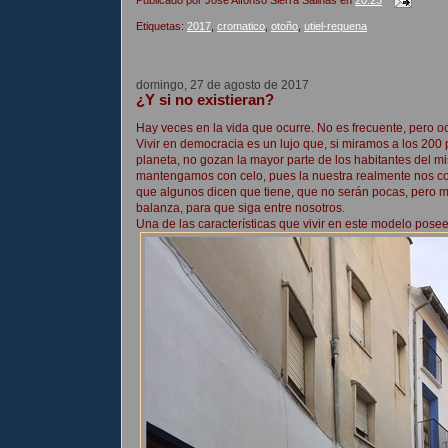
Etiquetas:
2017
,
cromatico
,
otoño
,
utiel-requena
domingo, 27 de agosto de 2017
¿Y si no existieran?
Hay veces en la vida que ocurre. No es frecuente, pero oc
Vivir en democracia es un lujo que, si miramos a los 200
planeta, no gozan la mayor parte de los habitantes del m
mantengamos con celo, pues la nuestra realmente nos co
que algunos dicen que tiene, que no serán pocas, pero más
balanza, para que siga entre nosotros.
Una de las características que vivir en este modelo pose