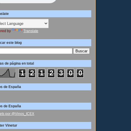
nslate
red by
Translate
car este blog
as de página en total
1
2
1
2
3
0
0
os de España
os de España
ets por @Vinos_ICEX
ter Vinetur