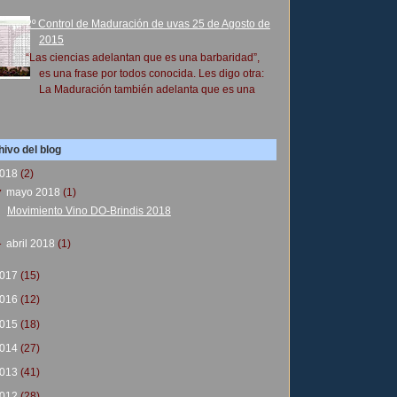
2º Control de Maduración de uvas 25 de Agosto de
2015
“Las ciencias adelantan que es una barbaridad”,
es una frase por todos conocida. Les digo otra:
La Maduración también adelanta que es una
ivo del blog
018
(2)
▼
mayo 2018
(1)
Movimiento Vino DO-Brindis 2018
►
abril 2018
(1)
017
(15)
016
(12)
015
(18)
014
(27)
013
(41)
012
(28)