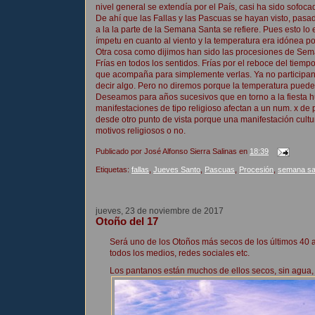
nivel general se extendía por el País, casi ha sido sofoc
De ahí que las Fallas y las Pascuas se hayan visto, pasad
a la la parte de la Semana Santa se refiere. Pues esto l
ímpetu en cuanto al viento y la temperatura era idónea p
Otra cosa como dijimos han sido las procesiones de Se
Frías en todos los sentidos. Frías por el reboce del tie
que acompaña para simplemente verlas. Ya no participa
decir algo. Pero no diremos porque la temperatura pued
Deseamos para años sucesivos que en torno a la fiesta h
manifestaciones de tipo religioso afectan a un num. x de
desde otro punto de vista porque una manifestación cultur
motivos religiosos o no.
Publicado por
José Alfonso Sierra Salinas
en
18:39
Etiquetas:
fallas
,
Jueves Santo
,
Pascuas
,
Procesión
,
semana sa
jueves, 23 de noviembre de 2017
Otoño del 17
Será uno de los Otoños más secos de los últimos 40 a
todos los medios, redes sociales etc.
Los pantanos están muchos de ellos secos, sin agua, 