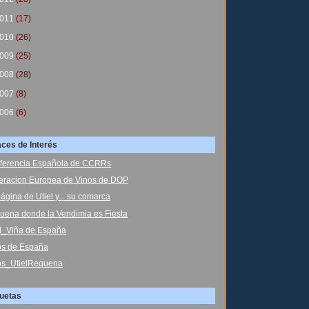
011
(17)
010
(26)
009
(25)
008
(28)
007
(8)
006
(6)
aces de Interés
ferencia Española de CCRRs
eracion Europea de Vinos de DOP
ágina de Utiel y... su comarca
uena donde la Vendimia es Fiesta
el_Viña de España
os de España
os_UtielRequena
quetas