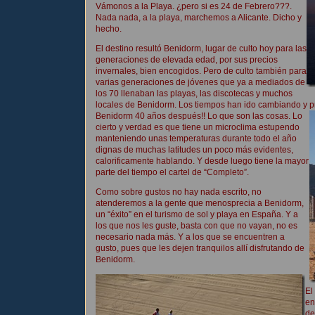
Vámonos a la Playa. ¿pero si es 24 de Febrero???.
Nada nada, a la playa, marchemos a Alicante. Dicho y
hecho.
El destino resultó Benidorm, lugar de culto hoy para las
generaciones de elevada edad, por sus precios
invernales, bien encogidos. Pero de culto también para
varias generaciones de jóvenes que ya a mediados de
los 70 llenaban las playas, las discotecas y muchos
locales de Benidorm. Los tiempos han ido cambiando y 
Benidorm 40 años
después!! Lo que son las cosas. Lo
cierto y verdad es que tiene un microclima estupendo
manteniendo unas temperaturas durante todo el año
dignas de muchas latitudes un poco más evidentes,
calorificamente hablando. Y desde luego tiene la mayor
parte del tiempo el cartel de “Completo”.
Como sobre gustos no hay nada escrito, no
atenderemos a la gente que menosprecia a Benidorm,
un “éxito” en el turismo de sol y playa en España. Y a
los que nos les guste, basta con que no vayan, no es
necesario nada más. Y a los que se encuentren a
gusto, pues que les dejen tranquilos allí disfrutando de
Benidorm.
El
en
de