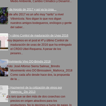
Medio Ambiente, Cambio Climático y Desarrol...
6 de Agosto de 2017 y así va la cosa…
Este año 2017 es un año muy “rarito” a nivel
Vitivinícola. Nos digan lo que nos digan
nuestros amigos bodegueros, enólogos y gente
del saber...
4º y útimo Control de maduración de Uvas 2016
Hoy dejamos en el post el 4º y último Control de
maduración de uvas de 2016 que ha entregado
el CRDO Utiel-Requena. A pesar de los
pesares...
Movimiento Vino DO-Brindis 2018
Foto: José Alfonso Sierra Salinas_Brindis
Movimiento vino DO Binissalem_Mallorca_2018
Como cada año desde hace dos, la propuesta
de la ...
El Hazmerreír de la cotización de vinos por
Valencia_ Dic 2013
Es raro que se den más de dos cosechas con
precios en origen atractivos para los
productores. No lo decimos a humo de pajas, lo