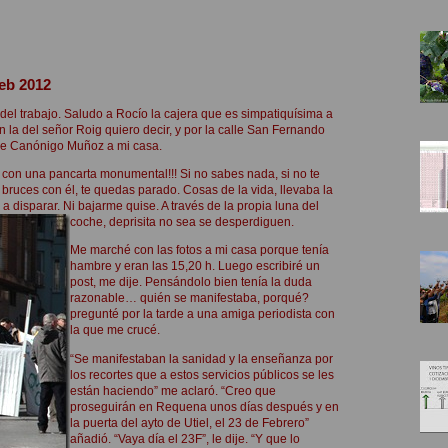
Feb 2012
del trabajo. Saludo a Rocío la cajera que es simpatiquísima a
 la del señor Roig quiero decir, y por la calle San Fernando
 de Canónigo Muñoz a mi casa.
s con una pancarta monumental!!! Si no sabes nada, si no te
bruces con él, te quedas parado. Cosas de la vida, llevaba la
a disparar. Ni bajarme quise. A través de la propia luna del
coche, deprisita no sea se desperdiguen.
Me marché con las fotos a mi casa porque tenía
hambre y eran las 15,20 h. Luego escribiré un
post, me dije. Pensándolo bien tenía la duda
razonable… quién se manifestaba, porqué?
pregunté por la tarde a una amiga periodista con
la que me crucé.
“Se manifestaban la sanidad y la enseñanza por
los recortes que a estos servicios públicos se les
están haciendo” me aclaró. “Creo que
proseguirán en Requena unos días después y en
la puerta del ayto de Utiel, el 23 de Febrero”
añadió. “Vaya día el 23F”, le dije. “Y que lo