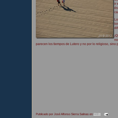
ir
és
ca
Lo
lo
di
¡Q
no
parecen los tiempos de Lutero y no por lo religioso, sino 
Publicado por
José Alfonso Sierra Salinas
en
23:08