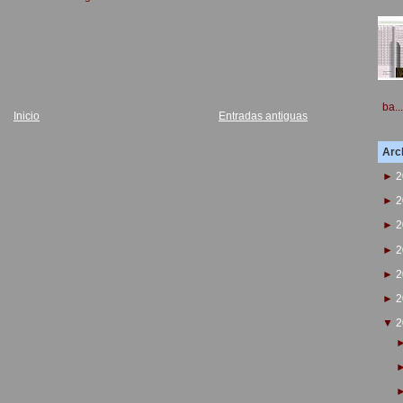
ba...
Inicio
Entradas antiguas
Arch
►
2
►
2
►
2
►
2
►
2
►
2
▼
2