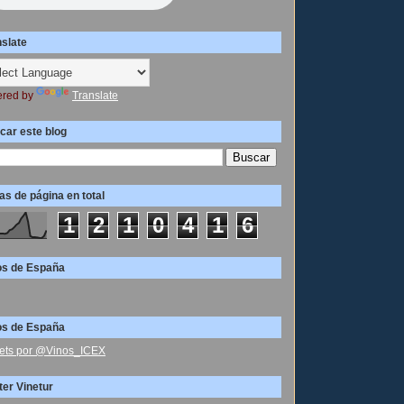
nslate
red by
Translate
car este blog
as de página en total
1
2
1
0
4
1
6
os de España
os de España
ets por @Vinos_ICEX
ter Vinetur