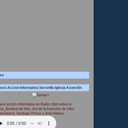
es
era Accion Informativa Serratilla Iglesia Asunción
era acción informativa en Radio Utiel sobre la
sia_Basilica de Ntra. Sra de la Asunción de Utiel.
evistados: Santiago Ponce y José Alabau