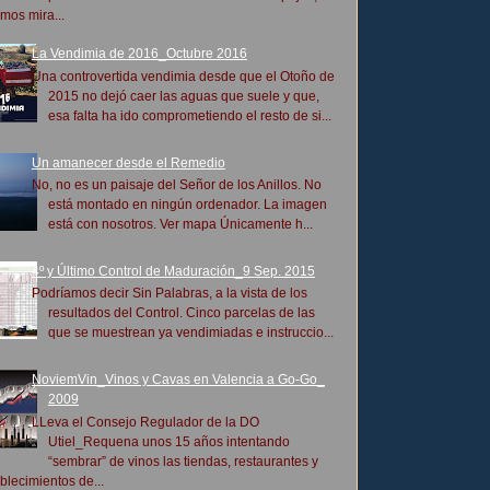
mos mira...
La Vendimia de 2016_Octubre 2016
Una controvertida vendimia desde que el Otoño de
2015 no dejó caer las aguas que suele y que,
esa falta ha ido comprometiendo el resto de si...
Un amanecer desde el Remedio
No, no es un paisaje del Señor de los Anillos. No
está montado en ningún ordenador. La imagen
está con nosotros. Ver mapa Únicamente h...
4º y Último Control de Maduración_9 Sep. 2015
Podríamos decir Sin Palabras, a la vista de los
resultados del Control. Cinco parcelas de las
que se muestrean ya vendimiadas e instruccio...
NoviemVin_Vinos y Cavas en Valencia a Go-Go_
2009
LLeva el Consejo Regulador de la DO
Utiel_Requena unos 15 años intentando
“sembrar” de vinos las tiendas, restaurantes y
blecimientos de...