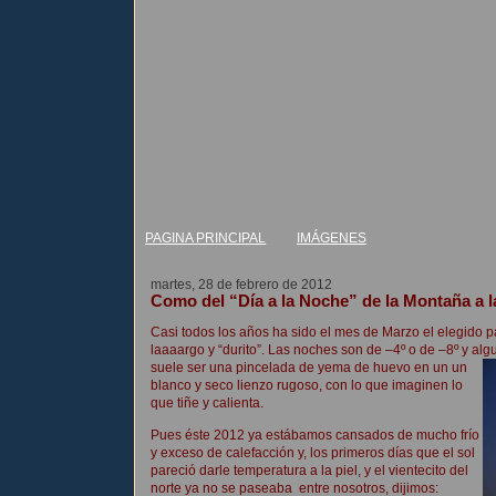
PAGINA PRINCIPAL
IMÁGENES
martes, 28 de febrero de 2012
Como del “Día a la Noche” de la Montaña a 
Casi todos los años ha sido el mes de Marzo el elegido par
laaaargo y “durito”. Las noches son de –4º o de –8º y al
suele ser una pincelada de yema de huevo en un un
blanco y seco lienzo rugoso, con lo que imaginen lo
que tiñe y calienta.
Pues éste 2012 ya estábamos cansados de mucho frío
y exceso de calefacción y, los primeros días que el sol
pareció darle temperatura a la piel, y el vientecito del
norte ya no se paseaba entre nosotros, dijimos: