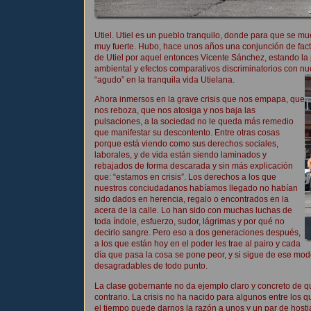
Utiel. Utiel es un pueblo tranquilo, donde para que se m
muy fuerte. Hubo, hace unos años una conjunción de fa
de Utiel por aquel entonces Vicente Sánchez, estando la 
ambiental y efectos comparativos discriminatorios con 
“agudo” en la tranquila vida Utielana.
Ahora inmersos en la grave crisis que nos empapa, que
nos reboza, que nos atosiga y nos baja las
pulsaciones, a la sociedad no le queda más remedio
que manifestar su descontento. Entre otras cosas
porque está viendo como sus derechos sociales,
laborales, y de vida están siendo laminados y
rebajados de forma descarada y sin más explicación
que: “estamos en crisis”. Los derechos a los que
nuestros conciudadanos habíamos llegado no habían
sido dados en herencia, regalo o encontrados en la
acera de la calle. Lo han sido con muchas luchas de
toda índole, esfuerzo, sudor, lágrimas y por qué no
decirlo sangre. Pero eso a dos generaciones después,
a los que están hoy en el poder les trae al pairo y cada
día que pasa la cosa se pone peor, y si sigue de ese mod
desagradables de todo punto.
La clase gobernante no da ejemplo claro y concreto de que
contrario. La crisis no ha nacido para algunos entre lo
el tiempo puede darnos la razón a unos y un par de hostia