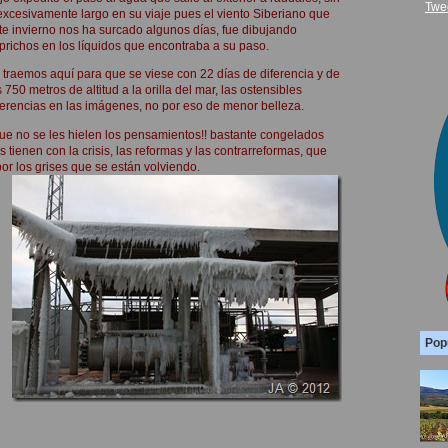
Twe
 excesivamente largo en su viaje pues el viento Siberiano que
te invierno nos ha surcado algunos días, fue dibujando
prichos en los líquidos que encontraba a su paso.
 traemos aquí para que se viese con 22 días de diferencia y de
s 750 metros de altitud a la orilla del mar, las ostensibles
ferencias en las imágenes, no por eso de menor belleza.
ue no se les hielen los pensamientos!! bastante congelados
s tienen con la crisis, las reformas y las contrarreformas, que
por los grises que se están volviendo.
Pop