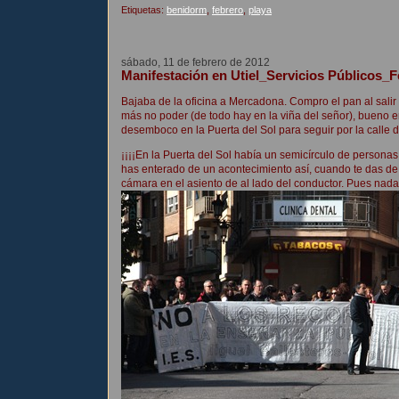
Etiquetas:
benidorm
,
febrero
,
playa
sábado, 11 de febrero de 2012
Manifestación en Utiel_Servicios Públicos_
Bajaba de la oficina a Mercadona. Compro el pan al salir 
más no poder (de todo hay en la viña del señor), bueno en
desemboco en la Puerta del Sol para seguir por la calle
¡¡¡¡En la Puerta del Sol había un semicírculo de persona
has enterado de un acontecimiento así, cuando te das de 
cámara en el asiento de al lado del conductor. Pues nada 