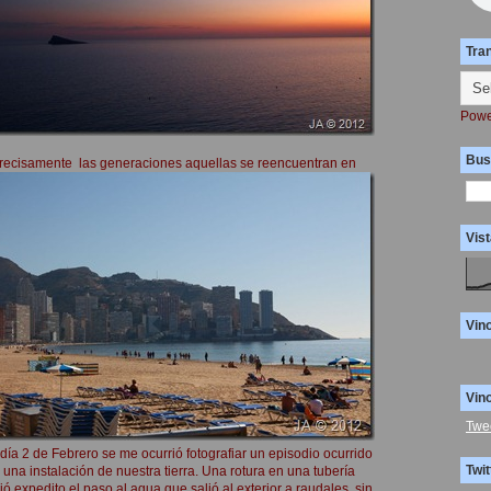
Tra
Powe
Bus
precisamente las generaciones aquellas se reencuentran en
Vist
Vin
Vin
Twe
 día 2 de Febrero se me ocurrió fotografiar un episodio ocurrido
Twit
 una instalación de nuestra tierra. Una rotura en una tubería
jó expedito el paso al agua que salió al exterior a raudales, sin