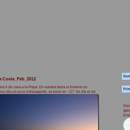
Red
la Costa_Feb_2012
a ir de casa a la Playa. En nuestra tierra el Invierno es
Prim
guna otra un poco
extravagante, se pone en –11º. De día el sol
Prim
Igle
Entr