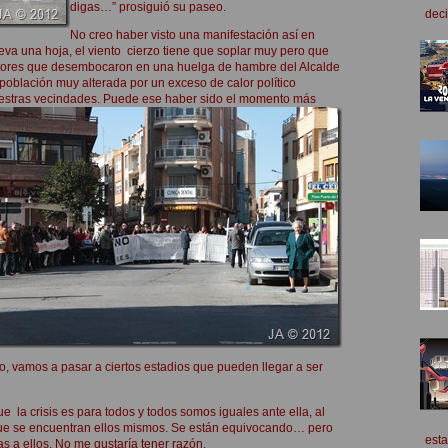
digas…” prosiguió su paseo.
deci
No creo haber visto una manifestación así en
ueva una hoja, el viento cierzo tiene que soplar muy pero que
ctores que desembocaron en una huelga de hambre del Alcalde
población muy alterada por un exceso de calor político
nuestras vecindades. Puede ese haber sido el momento más
o, vamos a pasar a ciertos estadios que pueden llegar a ser
 la crisis es para todos y todos somos iguales ante ella, al
s que se encuentran ellos mismos. Se están equivocando… pero
esta
s a ellos. No me gustaría tener razón.