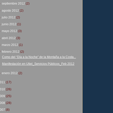
►
septiembre 2012
(2)
►
agosto 2012
(2)
►
julio 2012
(2)
►
junio 2012
(1)
►
mayo 2012
(3)
►
abril 2012
(3)
►
marzo 2012
(1)
▼
febrero 2012
(2)
Como del “Día a la Noche” de la Montaña a la Costa...
Manifestación en Utiel_Servicios Públicos_Feb 2012
►
enero 2012
(2)
011
(17)
010
(26)
009
(25)
008
(28)
007
(8)