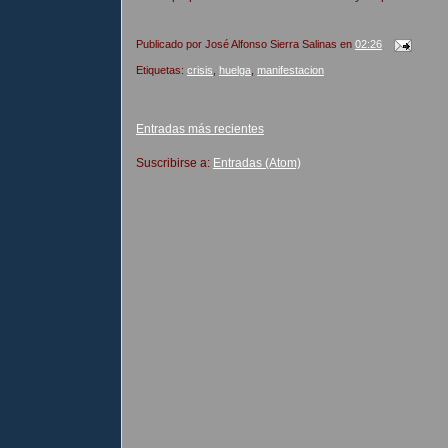
Publicado por
José Alfonso Sierra Salinas
en
02:26
Etiquetas:
crisis
,
huelga
,
manifestacion
Entradas más recientes
Suscribirse a:
Entradas (Atom)