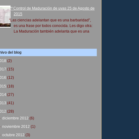
2º Control de Maduración de uvas 25 de Agosto de
2015
“Las ciencias adelantan que es una barbaridad”,
es una frase por todos conocida. Les digo otra:
La Maduración también adelanta que es una
ivo del blog
018
(2)
017
(15)
016
(12)
015
(18)
014
(27)
013
(41)
012
(28)
►
diciembre 2012
(6)
►
noviembre 2012
(1)
►
octubre 2012
(3)