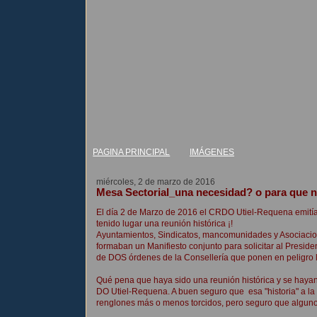
PAGINA PRINCIPAL
IMÁGENES
miércoles, 2 de marzo de 2016
Mesa Sectorial_una necesidad? o para que 
El día 2 de Marzo de 2016 el CRDO Utiel-Requena emitía 
tenido lugar una reunión histórica ¡!
Ayuntamientos, Sindicatos, mancomunidades y Asociacion
formaban un Manifiesto conjunto para solicitar al Preside
de DOS órdenes de la Consellería que ponen en peligro la
Qué pena que haya sido una reunión histórica y se hayan 
DO Utiel-Requena. A buen seguro que esa "historia" a la 
renglones más o menos torcidos, pero seguro que alguno 