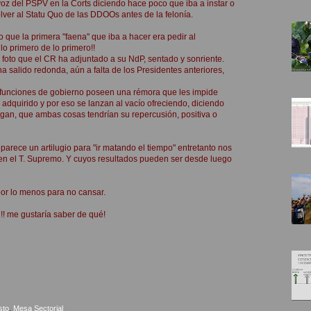
voz del PSPV en la Corts diciendo hace poco que iba a instar o
lver al Statu Quo de las DDOOs antes de la felonía.
o que la primera "faena" que iba a hacer era pedir al
lo primero de lo primero!!
foto que el CR ha adjuntado a su NdP, sentado y sonriente.
a salido redonda, aún a falta de los Presidentes anteriores,
de funciones de gobierno poseen una rémora que les impide
adquirido y por eso se lanzan al vacío ofreciendo, diciendo
 pegan, que ambas cosas tendrían su repercusión, positiva o
parece un artilugio para "ir matando el tiempo" entretanto nos
 en el T. Supremo. Y cuyos resultados pueden ser desde luego
por lo menos para no cansar.
l!! me gustaría saber de qué!
sto
,
Mesa Sectorial