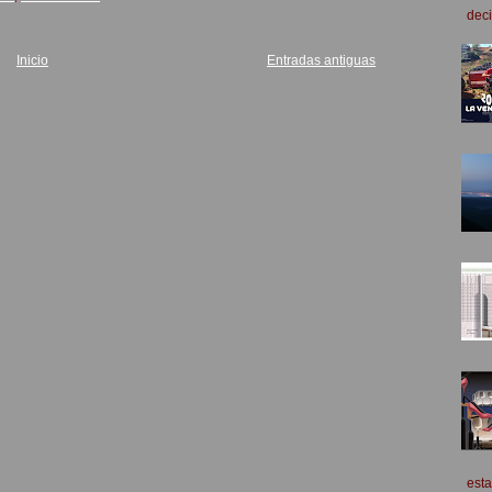
deci
Inicio
Entradas antiguas
esta