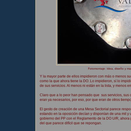
Fotomontaje: Idea, diseño y ma
Y la mayor parte de ellos impidieron con más o menos sue
como la que ahora tiene la DO. Lo impidieron, sí lo imp
de sus servicios. Al menos ni están en la lista, y menos en 
Claro que a lo peor han pensado que sus servicios, sus c
eran ya necesarios, por eso, por que eran de otros tiemp
El gesto de creación de una Mesa Sectorial parece respon
estando en la oposición decían y disponían de una mil y 
gobierno del PP con el Reglamento de la DO U/R, ahora 
del que parece difícil que se repongan.