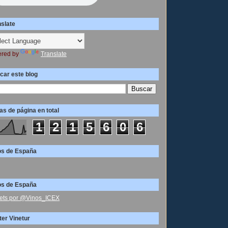
nslate
red by
Translate
car este blog
as de página en total
1
2
1
5
6
0
6
os de España
os de España
ets por @Vinos_ICEX
ter Vinetur