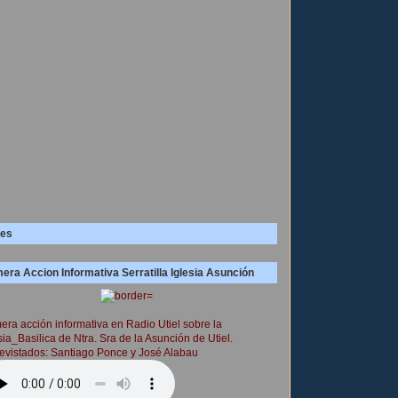
es
era Accion Informativa Serratilla Iglesia Asunción
era acción informativa en Radio Utiel sobre la
sia_Basilica de Ntra. Sra de la Asunción de Utiel.
evistados: Santiago Ponce y José Alabau