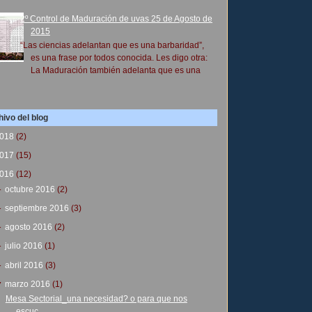
2º Control de Maduración de uvas 25 de Agosto de
2015
“Las ciencias adelantan que es una barbaridad”,
es una frase por todos conocida. Les digo otra:
La Maduración también adelanta que es una
ivo del blog
018
(2)
017
(15)
016
(12)
►
octubre 2016
(2)
►
septiembre 2016
(3)
►
agosto 2016
(2)
►
julio 2016
(1)
►
abril 2016
(3)
▼
marzo 2016
(1)
Mesa Sectorial_una necesidad? o para que nos
escuc...