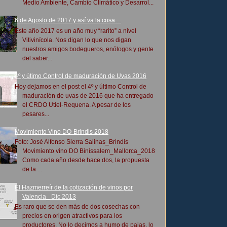
Medio Ambiente, Cambio Climático y Desarrol...
6 de Agosto de 2017 y así va la cosa…
Este año 2017 es un año muy “rarito” a nivel
Vitivinícola. Nos digan lo que nos digan
nuestros amigos bodegueros, enólogos y gente
del saber...
4º y útimo Control de maduración de Uvas 2016
Hoy dejamos en el post el 4º y último Control de
maduración de uvas de 2016 que ha entregado
el CRDO Utiel-Requena. A pesar de los
pesares...
Movimiento Vino DO-Brindis 2018
Foto: José Alfonso Sierra Salinas_Brindis
Movimiento vino DO Binissalem_Mallorca_2018
Como cada año desde hace dos, la propuesta
de la ...
El Hazmerreír de la cotización de vinos por
Valencia_ Dic 2013
Es raro que se den más de dos cosechas con
precios en origen atractivos para los
productores. No lo decimos a humo de pajas, lo