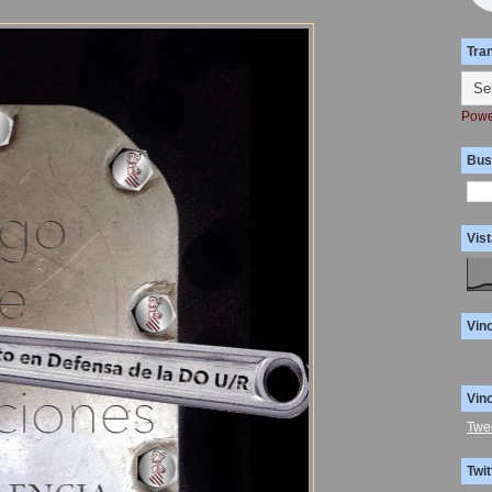
Tra
Powe
Bus
Vist
Vin
Vin
Twe
Twit