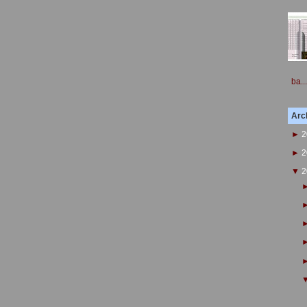
ba...
Arch
►
2
►
2
▼
2