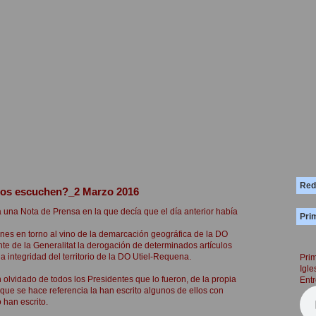
Red
nos escuchen?_2 Marzo 2016
una Nota de Prensa en la que decía que el día anterior había
Prim
es en torno al vino de la demarcación geográfica de la DO
nte de la Generalitat la derogación de determinados artículos
 integridad del territorio de la DO Utiel-Requena.
Prim
Igle
olvidado de todos los Presidentes que lo fueron, de la propia
Entr
que se hace referencia la han escrito algunos de ellos con
han escrito.