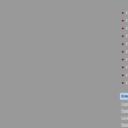
►
2
►
2
►
2
►
2
►
2
►
2
►
2
►
2
►
2
►
2
Enl
Con
Fed
La p
Req