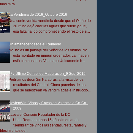
mos mira...
La Vendimia de 2016_Octubre 2016
Una controvertida vendimia desde que el Otoño de
2015 no dejó caer las aguas que suele y que,
esa falta ha ido comprometiendo el resto de si...
Un amanecer desde el Remedio
No, no es un paisaje del Señor de los Anillos. No
está montado en ningún ordenador. La imagen
está con nosotros. Ver mapa Únicamente h...
4º y Último Control de Maduración_9 Sep. 2015
Podríamos decir Sin Palabras, a la vista de los
resultados del Control. Cinco parcelas de las
que se muestrean ya vendimiadas e instruccio...
NoviemVin_Vinos y Cavas en Valencia a Go-Go_
2009
LLeva el Consejo Regulador de la DO
Utiel_Requena unos 15 años intentando
“sembrar” de vinos las tiendas, restaurantes y
blecimientos de...