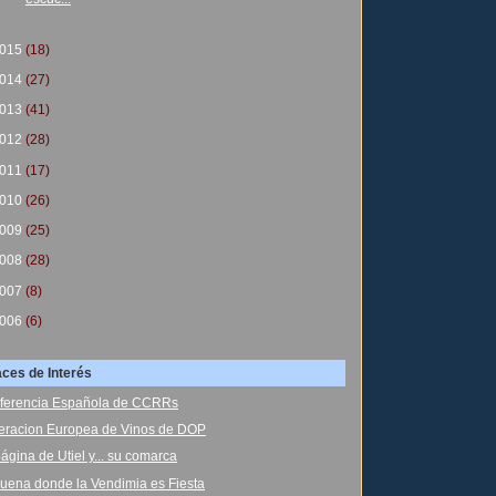
015
(18)
014
(27)
013
(41)
012
(28)
011
(17)
010
(26)
009
(25)
008
(28)
007
(8)
006
(6)
aces de Interés
ferencia Española de CCRRs
eracion Europea de Vinos de DOP
ágina de Utiel y... su comarca
uena donde la Vendimia es Fiesta