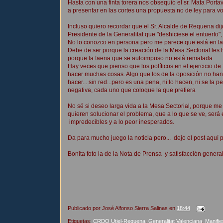
Hasta con una finta torera nos obsequió el sr. Mata Porta
a presentar en las cortes una propuesta no de ley para vo
Incluso quiero recordar que el Sr. Alcalde de Requena dij
Presidente de la Generalitat que "deshiciese el entuerto", 
No lo conozco en persona pero me parece que está en la 
Debe de ser porque la creación de la Mesa Sectorial les h
porque la faena que se autoimpuso no está rematada .
Hay veces que pienso que los políticos en el ejercicio 
hacer muchas cosas. Algo que los de la oposición no han 
hacer... sin red...pero es una pena, ni lo hacen, ni se la
negativa, cada uno que coloque la que prefiera
No sé si deseo larga vida a la Mesa Sectorial, porque me 
quieren solucionar el problema, que a lo que se ve, será
impredecibles y a lo peor inesperados.
Da para mucho juego la noticia pero... dejo el post aquí 
Bonita foto la de la Nota de Prensa y satisfacción genera
Publicado por
José Alfonso Sierra Salinas
en
18:44
Etiquetas:
CRDO Utiel-Requena
,
Generalitat Valenciana
,
Manifie