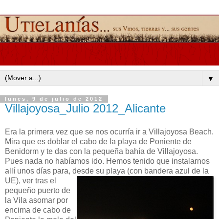
▼
lunes, 9 de julio de 2012
Villajoyosa_Julio 2012_Alicante
Era la primera vez que se nos ocurría ir a Villajoyosa Beach.
Mira que es doblar el cabo de la playa de Poniente de
Benidorm y te das con la pequeña bahía de Villajoyosa.
Pues nada no habíamos ido. Hemos tenido que instalarnos
allí unos días para, desde su playa (con bandera azul de la
UE),
ver tras el
pequeño puerto de
la Vila asomar por
encima de cabo de