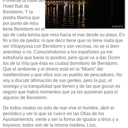
Poniente la mole del
Hotel Bali de
Benidorm. Y la
piedra Marina que
por punto de mira
tiene Benidorm en el
ojo de cada turista que mira hacia el mar desde su playa. En
fin a tiro de piedra: ni que decir tiene que no tiene nada que
ver Villajoyosa con Benidorm y son vecinas, no se si bien
avenidas o no. Conociéndonos a los españoles ya me
extrañaría que fuese lo positivo, pero igual va a dar. Dicen
los de la Vila que ésta es ciudad dormitorio de Benidorm.
Que el ambiente y el dinero está en la “Miami” del
mediterráneo y que ellos son un pueblo de pescadores. No
voy a discutir afirmación de sus gentes, pero la paz, el
sosiego y la tranquilidad que tienen y de las que gozan es
seguro que habrá momentos que ya las quisieran para sí
algunos de Benidorm.
De todos modos no solo de mar vive el hombre, abrir el
periódico y ver lo que se cuece en las Ollas de los
Ayuntamientos, viene a ser la forma de igualar a tirios y a
troyanos, todos son de la misma madera. Líos,