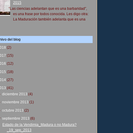
2015
“Las ciencias adelantan que es una barbaridad”,
es una frase por todos conocida. Les digo otra:
La Maduración también adelanta que es una
ivo del blog
018
(2)
017
(15)
016
(12)
015
(18)
014
(27)
013
(41)
►
diciembre 2013
(4)
►
noviembre 2013
(1)
►
octubre 2013
(2)
▼
septiembre 2013
(6)
Estado de la Vendimia_Madura o no Madura?
_19_sep_2013