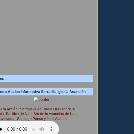
es
era Accion Informativa Serratilla Iglesia Asunción
era acción informativa en Radio Utiel sobre la
sia_Basilica de Ntra. Sra de la Asunción de Utiel.
evistados: Santiago Ponce y José Alabau