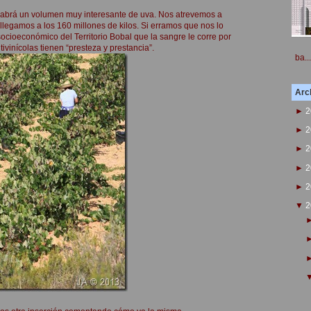
habrá un volumen muy interesante de uva. Nos atrevemos a
legamos a los 160 millones de kilos. Si erramos que nos lo
socioeconómico del Territorio Bobal que la sangre le corre por
ivinícolas tienen “presteza y prestancia”.
ba...
Arch
►
2
►
2
►
2
►
2
►
2
▼
2