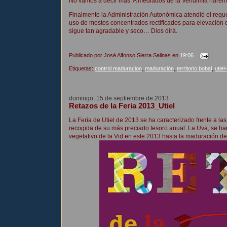
No vamos a decir más. A mediados de la Vendimia harem
Finalmente la Administración Autonómica atendió el reque
uso de mostos concentrados rectificados para elevación d
sigue tan agradable y seco… Dios dirá.
Publicado por
José Alfonso Sierra Salinas
en
19:06
Etiquetas:
control maduracion
,
maduración
,
territorio bobal
,
utie
domingo, 15 de septiembre de 2013
Retazos de la Feria 2013_Utiel
La Feria de Utiel de 2013 se ha caracterizado frente a l
recogida de su más preciado tesoro anual: La Uva, se han
vegetativo de la Vid en este 2013 hasta la maduración de