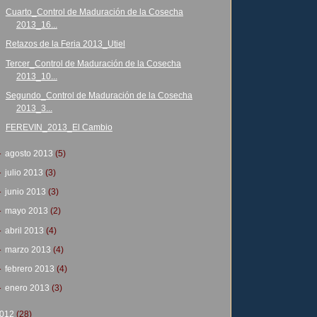
Cuarto_Control de Maduración de la Cosecha
2013_16...
Retazos de la Feria 2013_Utiel
Tercer_Control de Maduración de la Cosecha
2013_10...
Segundo_Control de Maduración de la Cosecha
2013_3...
FEREVIN_2013_El Cambio
►
agosto 2013
(5)
►
julio 2013
(3)
►
junio 2013
(3)
►
mayo 2013
(2)
►
abril 2013
(4)
►
marzo 2013
(4)
►
febrero 2013
(4)
►
enero 2013
(3)
012
(28)