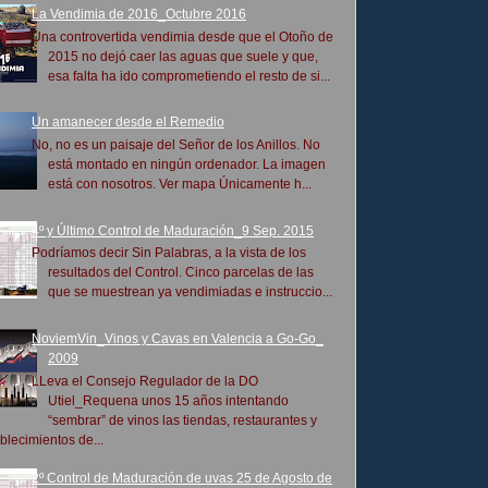
La Vendimia de 2016_Octubre 2016
Una controvertida vendimia desde que el Otoño de
2015 no dejó caer las aguas que suele y que,
esa falta ha ido comprometiendo el resto de si...
Un amanecer desde el Remedio
No, no es un paisaje del Señor de los Anillos. No
está montado en ningún ordenador. La imagen
está con nosotros. Ver mapa Únicamente h...
4º y Último Control de Maduración_9 Sep. 2015
Podríamos decir Sin Palabras, a la vista de los
resultados del Control. Cinco parcelas de las
que se muestrean ya vendimiadas e instruccio...
NoviemVin_Vinos y Cavas en Valencia a Go-Go_
2009
LLeva el Consejo Regulador de la DO
Utiel_Requena unos 15 años intentando
“sembrar” de vinos las tiendas, restaurantes y
blecimientos de...
2º Control de Maduración de uvas 25 de Agosto de