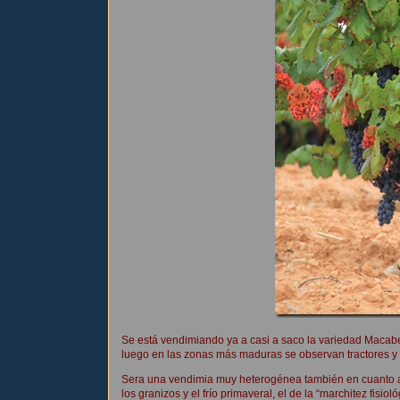
Se está vendimiando ya a casi a saco la variedad Macabeo
luego en las zonas más maduras se observan tractores y 
Sera una vendimia muy heterogénea también en cuanto 
los granizos y el frío primaveral, el de la “marchitez fisi