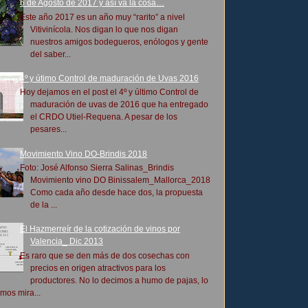
6 de Agosto de 2017 y así va la cosa…
Este año 2017 es un año muy “rarito” a nivel
Vitivinícola. Nos digan lo que nos digan
nuestros amigos bodegueros, enólogos y gente
del saber...
4º y útimo Control de maduración de Uvas 2016
Hoy dejamos en el post el 4º y último Control de
maduración de uvas de 2016 que ha entregado
el CRDO Utiel-Requena. A pesar de los
pesares...
Movimiento Vino DO-Brindis 2018
Foto: José Alfonso Sierra Salinas_Brindis
Movimiento vino DO Binissalem_Mallorca_2018
Como cada año desde hace dos, la propuesta
de la ...
El Hazmerreír de la cotización de vinos por
Valencia_ Dic 2013
Es raro que se den más de dos cosechas con
precios en origen atractivos para los
productores. No lo decimos a humo de pajas, lo
mos mira...