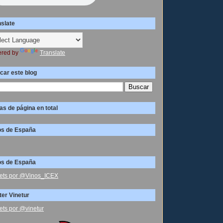
nslate
red by
Translate
car este blog
as de página en total
os de España
os de España
ets por @Vinos_ICEX
ter Vinetur
ets por @vinetur