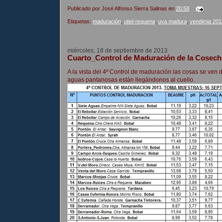
Publicado por
José Alfonso Sierra Salinas
en
20:58
Etiquetas:
maduración
,
utiel-requena
,
uva madura
,
vendimia 201
miércoles, 18 de septiembre de 2013
Cuarto_Control de Maduración de la Cosec
A la vista del 4º Control de maduración las cosas se ve
aguas pantanosas están llegándonos al cuello.