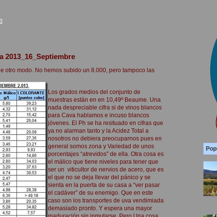
3
ha 2013_16_Septiembre
n de otro modo. No hemos subido un 8.000, pero tampoco las
Los grados medios del conjunto de
muestras están en en 10,49º Beaume. Una
nada despreciable cifra si de vinos blancos
para Cava hablamos e incuso blancos
jóvenes. El Ph se ha resituado en cifras que
ya no alarman tanto y la Acidez Total a
nosotros no debiera preocuparnos pues en
general somos zona y Variedad de unos
Pop
porcentajes “atrevidos” de ella. Otra cosa es
el málico que tiene niveles para tener que
ser un viticultor de nervios de acero, que es
el que no se deja llevar del pánico y se
sienta en la puerta de su casa a “ver pasar
el cadáver” de su enemigo. Que en este
caso son los transportes de uva vendimiada
demasiado pronto. Y espera una mayor
maduración sin inmutarse. Pero Una cosa