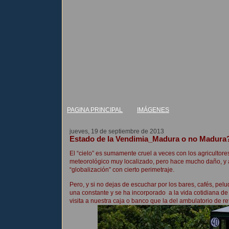
PAGINA PRINCIPAL
IMÁGENES
jueves, 19 de septiembre de 2013
Estado de la Vendimia_Madura o no Madura
El “cielo” es sumamente cruel a veces con los agricultor
meteorológico muy localizado, pero hace mucho daño, y a 
“globalización” con cierto perimetraje.
Pero, y si no dejas de escuchar por los bares, cafés, pel
una constante y se ha incorporado a la vida cotidiana de 
visita a nuestra caja o banco que la del ambulatorio de r