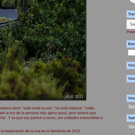
Tra
Powe
Bus
Vist
Vin
Vin
Twe
ianos decir: “está verde la uva”, “no está madura”, “están
ale la voz de la persona más ajena quizá, pero serena que
cha”. Y es que eso parece a veces, con actitudes inamovibles e
Twit
Twe
 la maduración de la uva en la Vendimia de 2013.