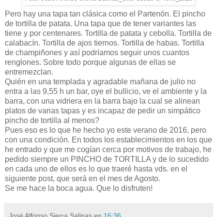
Pero hay una tapa tan clásica como el Partenón. El pincho
de tortilla de patata. Una tapa que de tener variantes las
tiene y por centenares. Tortilla de patata y cebolla. Tortilla de
calabacín. Tortilla de ajos tiernos. Tortilla de habas. Tortilla
de champiñones y así podríamos seguir unos cuantos
renglones. Sobre todo porque algunas de ellas se
entremezclan.
Quién en una templada y agradable mañana de julio no
entra a las 9,55 h un bar, oye el bullicio, ve el ambiente y la
barra, con una vidriera en la barra bajo la cual se alinean
platos de varias tapas y es incapaz de pedir un simpático
pincho de tortilla al menos?
Pues eso es lo que he hecho yo este verano de 2016, pero
con una condición. En todos los establecimientos en los que
he entrado y que me cogían cerca por motivos de trabajo, he
pedido siempre un PINCHO de TORTILLA y de lo sucedido
en cada uno de ellos es lo que traeré hasta vds. en el
siguiente post, que será en el mes de Agosto.
Se me hace la boca agua. Que lo disfruten!
José Alfonso Sierra Salinas
en
16:36