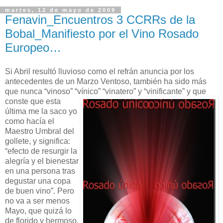
martes, 12 de mayo de 2009
Fenavin_Encuentros 3 CCRRs de la
Bobal_Manifiesto por el Vino Rosado
Europeo…
Si Abril resultó lluvioso como el refrán anuncia por los
antecedentes de un Marzo Ventoso, también ha sido más
que nunca “vinoso” “vínico”
“vinatero” y “vinificante” y que
conste que esta
última me la saco yo
como hacía el
Maestro Umbral del
gollete, y significa:
“efecto de resurgir la
alegría y el bienestar
en una persona tras
degustar una copa
de buen vino”. Pero
no va a ser menos
Mayo, que quizá lo
de florido y hermoso,