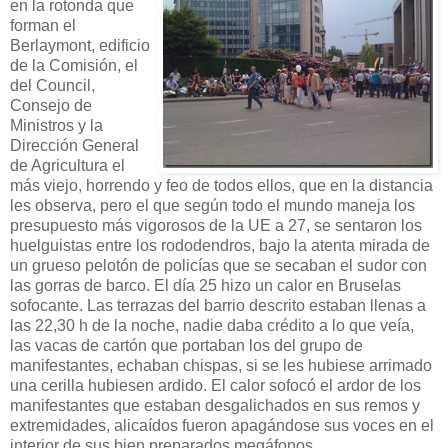
en la rotonda que
forman el
Berlaymont, edificio
de la Comisión, el
del Council,
Consejo de
Ministros y la
Dirección General
de Agricultura el
más viejo, horrendo y feo de todos ellos, que en la distancia
les observa, pero el que según todo el mundo maneja los
presupuesto más vigorosos de la UE a 27, se sentaron los
huelguistas entre los rododendros, bajo la atenta mirada de
un grueso pelotón de policías que se secaban el sudor con
las gorras de barco. El día 25 hizo un calor en Bruselas
sofocante. Las terrazas del barrio descrito estaban llenas a
las 22,30 h de la noche, nadie daba crédito a lo que veía,
las vacas de cartón que portaban los del grupo de
manifestantes, echaban chispas, si se les hubiese arrimado
una cerilla hubiesen ardido. El calor sofocó el ardor de los
manifestantes que estaban desgalichados en sus remos y
extremidades, alicaídos fueron apagándose sus voces en el
interior de sus bien preparados megáfonos.