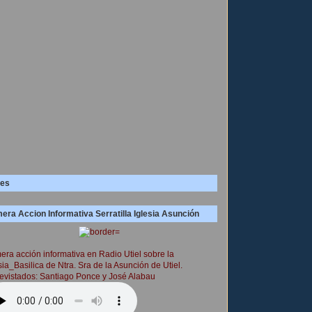
es
era Accion Informativa Serratilla Iglesia Asunción
era acción informativa en Radio Utiel sobre la
sia_Basilica de Ntra. Sra de la Asunción de Utiel.
evistados: Santiago Ponce y José Alabau