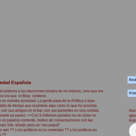
Red
iedad Española
 relativos a las elecciones locales de mi entorno, creo que los
Prim
dos los que el Blog contiene.
o en nuestra sociedad. La gente pasa de la Política a tope.
tión de tiempo que ocurriese algo
como lo que ha ocurrido.
con sus amigos en el bar, con sus parientes en una comida,
Prim
urante un paseo: <<Con 5 millones parados no sé cómo no
Igle
es palabra corriente, motivo de conversaciones con las
Entr
ran Vds. añadir, pero es “vox populi”
lo ven ?? y los políticos no lo comentan ?? y los políticos es
o ??