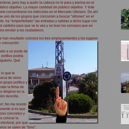
ectoral, pero hay a quién la cabeza no le para y piensa en el
blico objetivo. La mayor cantidad de público objetivo. Y éste
uele concentrarse los miércoles en el Mercado Utielano. De ahí
ue uno de los grupos que concurren a buscar “sillones” en el
to. ha “emperifollado” las entradas y salidas a dicho lugar con
s carteles para que se le vea y se lean los consejos que en
los envían a los ciudadanos.
e han resultado curiosos los tres emplazamientos y los lugares
e colocación:
sado a un poste de
 político podría
ligatorio. Qué
 lo que le
arca de vinos
n grupo político y
tar la firma de
 dirigirse en la
ón descrita.
er!. No me resisto
amente si es que
cios concretos y
a colocar la
electoral, por que
gunos se salen de “tono”.