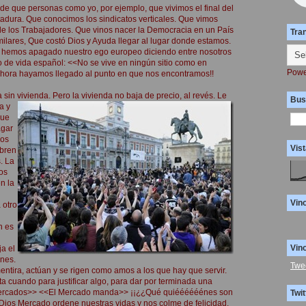
de que personas como yo, por ejemplo, que vivimos el final del
tadura. Que conocimos los sindicatos verticales. Que vimos
 de los Trabajadores. Que vinos nacer la Democracia en un País
Tra
milares, Que costó Dios y Ayuda llegar al lugar donde estamos.
 hemos apagado nuestro ego europeo diciendo entre nosotros
do de vida español: <<No se vive en ningún sitio como en
Powe
hora hayamos llegado al punto en que nos encontramos!!
 sin vivienda. Pero la vivienda
no baja de precio, al revés. Le
Bus
a y
que
agar
los
Vist
ubren
. La
ios
n la
Vin
 otro
n es
Vin
ja el
ones.
Twe
mentira, actúan y se rigen como amos a los que hay que servir.
a cuando para justificar algo, para dar por terminada una
 mercados>> <<El Mercado manda>> ¡¡¿¿Qué quiéééééénes son
Twit
Dios Mercado ordene nuestras vidas y nos colme de felicidad.