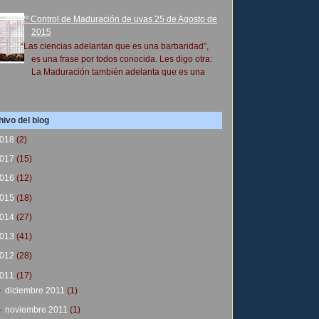
2º Control de Maduración de uvas 25 de Agosto de
2015
“Las ciencias adelantan que es una barbaridad”,
es una frase por todos conocida. Les digo otra:
La Maduración también adelanta que es una
ivo del blog
018
(2)
017
(15)
016
(12)
015
(18)
014
(27)
013
(41)
012
(28)
011
(17)
►
diciembre 2011
(1)
►
noviembre 2011
(1)