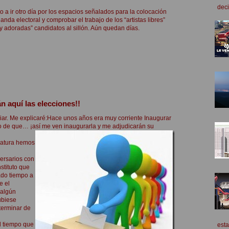
deci
o a ir otro día por los espacios señalados para la colocación
anda electoral y comprobar el trabajo de los “artistas libres”
 adoradas” candidatos al sillón. Aún quedan días.
n aquí las elecciones!!
iar. Me explicaré:
Hace unos años era muy corriente Inaugurar
lo de que… ¡así me ven inaugurarla y me adjudicarán su
slatura hemos
ersarios con
stituto que
ado tiempo a
e el
 algún
ubiese
terminar de
al tiempo que
esta