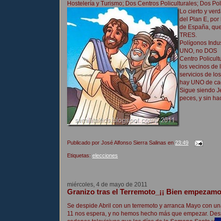
Hostelería y Turismo; Dos Centros Policulturales; Dos Po
Lo cierto y ve
del Plan E, por
de España, que 
TRES.
Polígonos Indus
UNO, no DOS
Centro Policult
los vecinos de 
servicios de lo
hay UNO de cad
Sigue siendo Je
peces, y sin hac
Publicado por
José Alfonso Sierra Salinas
en
23:49
Etiquetas:
elecciones
miércoles, 4 de mayo de 2011
Granizo tras el Terremoto_¡¡ Bien empezamo
Se despide Abril con un terremoto y arranca Mayo con u
11 nos espera, y no hemos hecho más que empezar. Desp