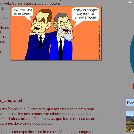
Twe
in web. Como muestra vale un botón.
e a
o va a
nal
ito no
e
 los
nas,
er
_Electoral
Pop
a decíamos en el último post, que las elecciones eran para
studiarlas. Hoy nos hemos encontrado por el paso de la ruta de
os “andarines urbanos” unas cosas que les mostraremos en
mágenes decorando nuestro post.
eben haber espacios para la colocación de la propaganda