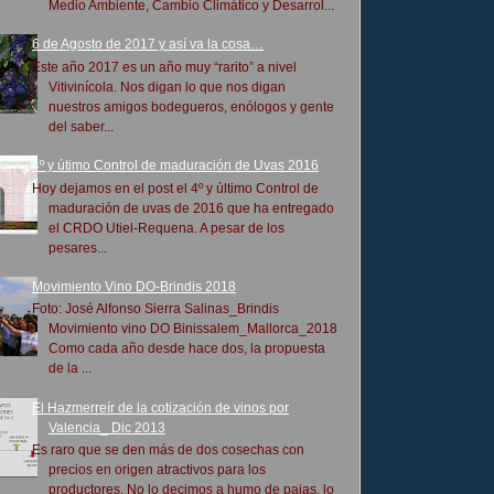
Medio Ambiente, Cambio Climático y Desarrol...
6 de Agosto de 2017 y así va la cosa…
Este año 2017 es un año muy “rarito” a nivel
Vitivinícola. Nos digan lo que nos digan
nuestros amigos bodegueros, enólogos y gente
del saber...
4º y útimo Control de maduración de Uvas 2016
Hoy dejamos en el post el 4º y último Control de
maduración de uvas de 2016 que ha entregado
el CRDO Utiel-Requena. A pesar de los
pesares...
Movimiento Vino DO-Brindis 2018
Foto: José Alfonso Sierra Salinas_Brindis
Movimiento vino DO Binissalem_Mallorca_2018
Como cada año desde hace dos, la propuesta
de la ...
El Hazmerreír de la cotización de vinos por
Valencia_ Dic 2013
Es raro que se den más de dos cosechas con
precios en origen atractivos para los
productores. No lo decimos a humo de pajas, lo