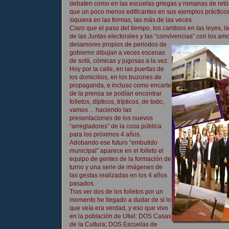
debaten como en las escuelas griegas y romanas de retór
que un poco menos edificantes en sus ejemplos prácticos
siquiera en las formas, las más de las veces.
Claro que el paso del tiempo, los cambios en las leyes, la
de las Juntas electorales y las “convivencias” con los am
desamores propios de periodos de
gobierno dibujan a veces escenas
de sofá, cómicas y jugosas a la vez.
Hoy por la calle, en las puertas de
los domicilios, en los buzones de
propaganda, e incluso como encarte
de la prensa se podían encontrar
folletos, dípticos, trípticos, de todo,
vamos… haciendo las
presentaciones de los nuevos
“arregladores” de la cosa pública
para los próximos 4 años.
Adobando ese futuro “embutido
municipal” aparece en el folleto el
equipo de gentes de la formación de
turno y una serie de imágenes de
las gestas realizadas en los 4 años
pasados.
Tras ver dos de los folletos por un
momento he llegado a dudar de si lo
que veía era verdad, y eso que vivo
en la población de Utiel: DOS Casas
de la Cultura; DOS Escuelas de