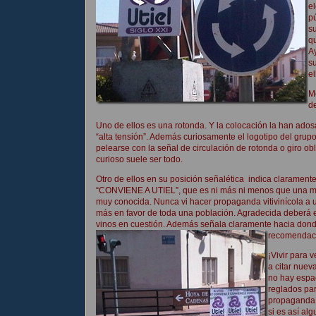
el
pú
s
q
Ay
su
el
M
d
Uno de ellos es una rotonda. Y la colocación la han ado
“alta tensión”. Además curiosamente el logotipo del grupo
pelearse con la señal de circulación de rotonda o giro ob
curioso suele ser todo.
Otro de ellos en su posición señalética indica claramente
“CONVIENE A UTIEL”, que es ni más ni menos que una m
muy conocida. Nunca vi hacer propaganda vitivinícola a u
más en favor de toda una población. Agradecida deberá es
vinos en cuestión. Además señala claramente hacia donde
recomendaci
¡Vivir para v
a citar nuev
no hay espa
reglados par
propaganda 
si es así al