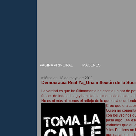
PAGINA PRINCIPAL
IMÁGENES
miércoles, 18 de mayo de 2011
Democracia Real Ya_Una inflexión de la Soc
La verdad es que he últimamente he escrito un par de post
únicos de todo el blog y han sido los menos leídos de to
No es ni más ni menos el reflejo de lo que está ocurriend
Creo que era cues
Quién no comenta 
con los vecinos d
pasa algo…>> eso 
variantes que quie
Y los Políticos no 
que pasan de tod