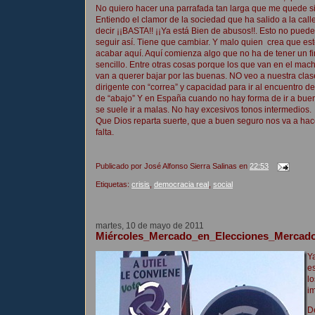
No quiero hacer una parrafada tan larga que me quede s
Entiendo el clamor de la sociedad que ha salido a la call
decir ¡¡BASTA!! ¡¡Ya está Bien de abusos!!. Esto no puede
seguir así. Tiene que cambiar. Y malo quien crea que est
acabar aquí. Aquí comienza algo que no ha de tener un fi
sencillo. Entre otras cosas porque los que van en el mach
van a querer bajar por las buenas. NO veo a nuestra clas
dirigente con “correa” y capacidad para ir al encuentro de
de “abajo” Y en España cuando no hay forma de ir a bue
se suele ir a malas. No hay excesivos tonos intermedios.
Que Dios reparta suerte, que a buen seguro nos va a hac
falta.
Publicado por
José Alfonso Sierra Salinas
en
22:53
Etiquetas:
crisis
,
democracia real
,
social
martes, 10 de mayo de 2011
Miércoles_Mercado_en_Elecciones_Mercado
Y
e
l
i
D