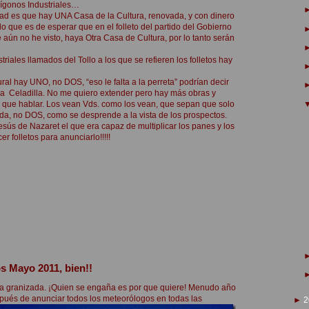
lígonos Industriales…
rdad es que hay UNA
Casa de la Cultura, renovada, y con dinero
 lo que es de esperar que en el folleto del partido del Gobierno
aún no he visto, haya Otra Casa de Cultura, por lo tanto serán
triales llamados del Tollo a los que se refieren los folletos hay
ural hay UNO, no DOS, “eso le falta a la perreta” podrían decir
la Celadilla. No me quiero extender pero hay más obras y
s que hablar. Los vean Vds. como los vean, que sepan que solo
a, no DOS, como se desprende a la vista de los prospectos.
sús de Nazaret el que era capaz de multiplicar los panes y los
er folletos para anunciarlo!!!!!
s Mayo 2011, bien!!
na granizada. ¡Quien se engaña es por que quiere! Menudo año
ués de anunciar todos los meteorólogos en todas las
►
2