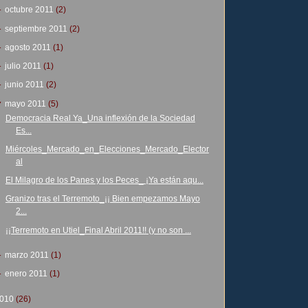
►
octubre 2011
(2)
►
septiembre 2011
(2)
►
agosto 2011
(1)
►
julio 2011
(1)
►
junio 2011
(2)
▼
mayo 2011
(5)
Democracia Real Ya_Una inflexión de la Sociedad
Es...
Miércoles_Mercado_en_Elecciones_Mercado_Elector
al
El Milagro de los Panes y los Peces_ ¡Ya están aqu...
Granizo tras el Terremoto_¡¡ Bien empezamos Mayo
2...
¡¡Terremoto en Utiel_Final Abril 2011!! (y no son ...
►
marzo 2011
(1)
►
enero 2011
(1)
010
(26)