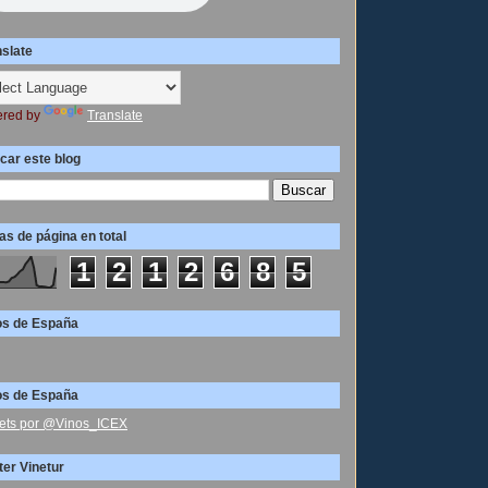
nslate
red by
Translate
car este blog
as de página en total
1
2
1
2
6
8
5
os de España
os de España
ets por @Vinos_ICEX
ter Vinetur