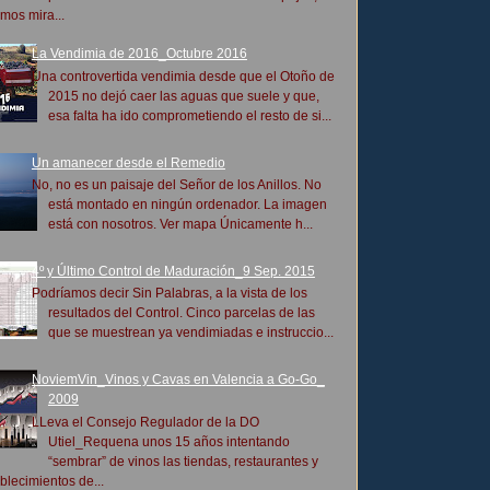
mos mira...
La Vendimia de 2016_Octubre 2016
Una controvertida vendimia desde que el Otoño de
2015 no dejó caer las aguas que suele y que,
esa falta ha ido comprometiendo el resto de si...
Un amanecer desde el Remedio
No, no es un paisaje del Señor de los Anillos. No
está montado en ningún ordenador. La imagen
está con nosotros. Ver mapa Únicamente h...
4º y Último Control de Maduración_9 Sep. 2015
Podríamos decir Sin Palabras, a la vista de los
resultados del Control. Cinco parcelas de las
que se muestrean ya vendimiadas e instruccio...
NoviemVin_Vinos y Cavas en Valencia a Go-Go_
2009
LLeva el Consejo Regulador de la DO
Utiel_Requena unos 15 años intentando
“sembrar” de vinos las tiendas, restaurantes y
blecimientos de...