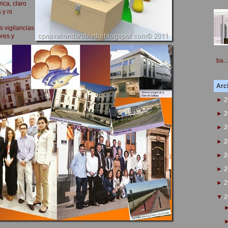
ica, claro
 y ni
s vigilancias
ores y
ba...
Arch
►
2
►
2
►
2
►
2
►
2
►
2
►
2
▼
2