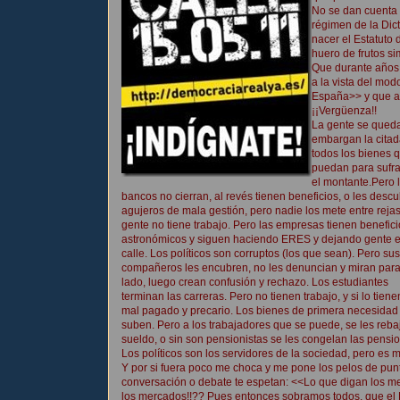
No se dan cuenta 
régimen de la Dic
nacer el Estatuto
huero de frutos si
Que durante años
a la vista del mo
España>> y que a
¡¡Vergüenza!!
La gente se queda
embargan la citad
todos los bienes 
puedan para sufr
el montante.Pero 
bancos no cierran, al revés tienen beneficios, o les desc
agujeros de mala gestión, pero nadie los mete entre rejas
gente no tiene trabajo. Pero las empresas tienen benefic
astronómicos y siguen haciendo ERES y dejando gente e
calle. Los políticos son corruptos (los que sean). Pero sus
compañeros les encubren, no les denuncian y miran para
lado, luego crean confusión y rechazo. Los estudiantes
terminan las carreras. Pero no tienen trabajo, y si lo tiene
mal pagado y precario. Los bienes de primera necesidad
suben. Pero a los trabajadores que se puede, se les reba
sueldo, o sin son pensionistas se les congelan las pensi
Los políticos son los servidores de la sociedad, pero es 
Y por si fuera poco me choca y me pone los pelos de punt
conversación o debate te espetan: <<Lo que digan los
los mercados!!?? Pues entonces sobramos todos, que el 