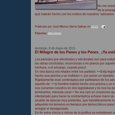
No me resist
de la propag
qué habrán hecho con los rostros de nuestros “adorados y
Publicado por
José Alfonso Sierra Salinas
en
16:21
Etiquetas:
elecciones
domingo, 8 de mayo de 2011
El Milagro de los Panes y los Peces_ ¡Ya está
Los periodos pre-electorales y electorales son para estud
las obras concluidas, inconclusas o en planos por aquel
hechura,
o el encargo, cuando poco!
En otra época era retador entre los partidos: <<Esta legi
hecho una piscina y un instituto>>, por poner un ejemplo.
Rápidamente eran contestados por partidarios de los adv
aquello de: <<sí hombre habéis hecho una piscina y un in
nos curramos nosotros en dos legislaturas y no nos ha d
terminarlos, menuda cara>> No era raro en ocasiones qu
interpelado para hacer la contrarréplica echase mano de
alcalde de épocas muy pretéritas, que hipotéticamente h
adquirido los terrenos en tiempos pre democráticos para 
arreglar el desaguisado.
En fin estos chicos y chicas de la política se entretienen 