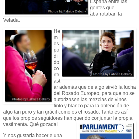
España entre las
gentes que
abarrotaban la
Velada.
He
m
os
po
di
do
co
ntr
ast
ar además que de algo sirvió la lucha
del Rosado Europeo, para que no se
autorizasen las mezclas de vinos
tinto y blanco para la obtención de
algo tan puro y tan grácil como es el rosado. Tanto es así
que los propios seguidores han querido conjuntar la propia
vestimenta. Qué gozada!
Y nos gustaría hacerle una