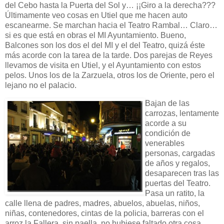
del Cebo hasta la Puerta del Sol y… ¡¡Giro a la derecha???
Últimamente veo cosas en Utiel que me hacen auto
escanearme. Se marchan hacia el Teatro Rambal… Claro…
si es que está en obras el MI Ayuntamiento. Bueno,
Balcones son los dos el del MI y el del Teatro, quizá éste
más acorde con la tarea de la tarde. Dos parejas de Reyes
llevamos de visita en Utiel, y el Ayuntamiento con estos
pelos. Unos los de la Zarzuela, otros los de Oriente, pero el
lejano no el palacio.
Bajan de las
carrozas, lentamente
acorde a su
condición de
venerables
personas, cargadas
de años y regalos,
desaparecen tras las
puertas del Teatro.
Pasa un ratito, la
calle llena de padres, madres, abuelos, abuelas, niños,
niñas, contenedores, cintas de la policia, barreras con el
arroz la Fallera, sin paella, no hubiese faltado otra cosa