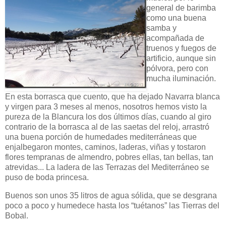
general de barimba
como una buena
samba y
acompañada de
truenos y fuegos de
artificio, aunque sin
pólvora, pero con
mucha iluminación.
En esta borrasca que cuento, que ha dejado Navarra blanca
y virgen para 3 meses al menos, nosotros hemos visto la
pureza de la Blancura los dos últimos días, cuando al giro
contrario de la borrasca al de las saetas del reloj, arrastró
una buena porción de humedades mediterráneas que
enjalbegaron montes, caminos, laderas, viñas y tostaron
flores tempranas de almendro, pobres ellas, tan bellas, tan
atrevidas... La ladera de las Terrazas del Mediterráneo se
puso de boda princesa.
Buenos son unos 35 litros de agua sólida, que se desgrana
poco a poco y humedece hasta los “tuétanos” las Tierras del
Bobal.