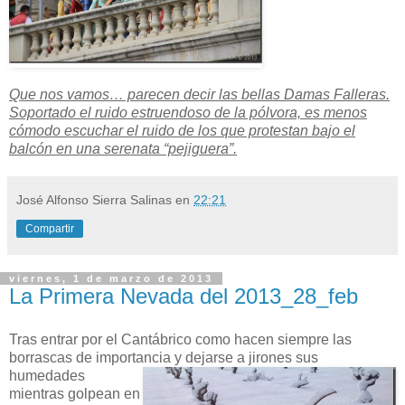
Que nos vamos… parecen decir las bellas Damas Falleras.
Soportado el ruido estruendoso de la pólvora, es menos
cómodo escuchar el ruido de los que protestan bajo el
balcón en una serenata “pejiguera”.
José Alfonso Sierra Salinas
en
22:21
Compartir
viernes, 1 de marzo de 2013
La Primera Nevada del 2013_28_feb
Tras entrar por el Cantábrico como hacen siempre las
borrascas de importancia y dejarse
a jirones sus
humedades
mientras golpean en