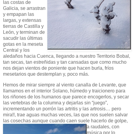
las costas de
Galicia, se arrastran
y empapan las
largas, y extensas
tierras de Castilla y
León, y terminan de
sacudir las últimas
gotas en la meseta
Central y los
aledaños hacia Cuenca, llegando a nuestro Territorio Bobal,
tan secas, tan estreñidas y tan cansadas que como mucho
nos dejan vientos de poniente que hacen burla, fríos
mesetarios que destemplan y, poco más.
Hemos de mirar siempre al viento canalla de Levante, que
llamamos en el interior Solano, húmedo y traicionero para
los riñones de los humanos que parece encogerlos, y secar
las vertebras de la columna y dejarlas sin “juego”,
incrementando un porrón las artritis y las artrosis… pero
mira!!, trae aguas muchas veces, las que nos suelen salvar
las cosechas aunque cuando caen suele
hacerlo de golpe,
a raudales, con
música por lo