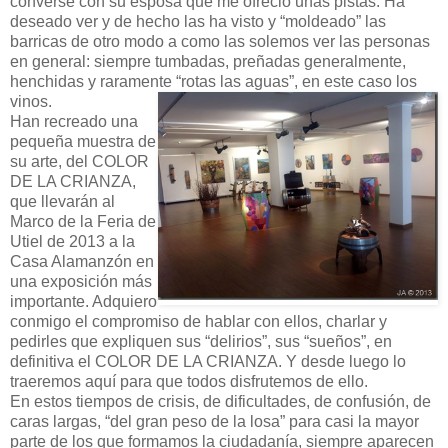
conversé con su esposa que me ofreció unas pistas. Ha
deseado ver y de hecho las ha visto y “moldeado” las
barricas de otro modo a como las solemos ver las personas
en general: siempre tumbadas, preñadas generalmente,
henchidas y raramente “rotas las aguas”, en este caso los
vinos.
Han recreado una
pequeña muestra de
su arte, del COLOR
DE LA CRIANZA,
que llevarán al
Marco de la Feria de
Utiel de 2013 a la
Casa Alamanzón en
una exposición más
importante. Adquiero
conmigo el compromiso de hablar con ellos, charlar y
pedirles que expliquen sus “delirios”, sus “sueños”, en
definitiva el COLOR DE LA CRIANZA. Y desde luego lo
traeremos aquí para que todos disfrutemos de ello.
En estos tiempos de crisis, de dificultades, de confusión, de
caras largas, “del gran peso de la losa” para casi la mayor
parte de los que formamos la ciudadanía, siempre aparecen