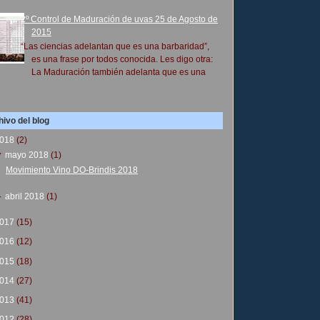
2º Control de Maduración de uvas 25 de Agosto de
2015
“Las ciencias adelantan que es una barbaridad”,
es una frase por todos conocida. Les digo otra:
La Maduración también adelanta que es una
ivo del blog
018
(2)
▼
mayo 2018
(1)
Movimiento Vino DO-Brindis 2018
►
abril 2018
(1)
017
(15)
016
(12)
015
(18)
014
(27)
013
(41)
012
(28)