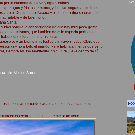
Twe
ada por la cantidad de nieve y aguas caídas.
as por agua y frío las primeras, y frías las segundas en lo que
o escribo el Domingo de Pascua y el tiempo había serenado su
or agradable y de buen tono.
mana Santa.
mpo y frías porque a consecuencia de ello hay muy poca gente
ndo en las mismas, que también de éste aspecto podríamos
e haber condicionado muchas cosas.
ubiese otro ambiente más festivo y masivo si cabe. Claro que
 personas y no a todo el mundo. Pero habría al menos que verlo
al, siempre es una manifestación cultural, lleve dentro de sí
nta
,
utiel
,
Viernes Santo
Pop
ños, nos están diciendo cada día en todas las partes, en
salvo en el lecho. Un paisaje que mejor no verlo.