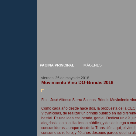
PAGINA PRINCIPAL
IMÁGENES
viernes, 25 de mayo de 2018
Movimiento Vino DO-Brindis 2018
Foto: José Alfonso Sierra Salinas_Brindis Movimiento v
Como cada año desde hace dos, la propuesta de la CEC
Vitivinícolas, de realizar un brindis público en las difer
bestial. Es una idea estupenda, genial. Dedicar un día, u
alegrías le da a la Hacienda pública, y desde luego a muc
consumidoras, aunque desde la Transición aquí, el vino 
consumo se refiere, y 40 años después parece que ha alc