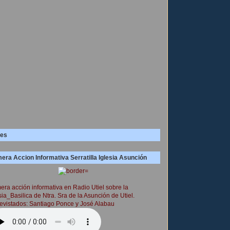
es
era Accion Informativa Serratilla Iglesia Asunción
era acción informativa en Radio Utiel sobre la
sia_Basilica de Ntra. Sra de la Asunción de Utiel.
evistados: Santiago Ponce y José Alabau