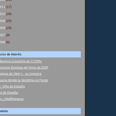
011
(17)
010
(26)
009
(25)
008
(28)
007
(8)
006
(6)
aces de Interés
ferencia Española de CCRRs
eracion Europea de Vinos de DOP
ágina de Utiel y... su comarca
uena donde la Vendimia es Fiesta
el_Viña de España
os de España
os_UtielRequena
quetas