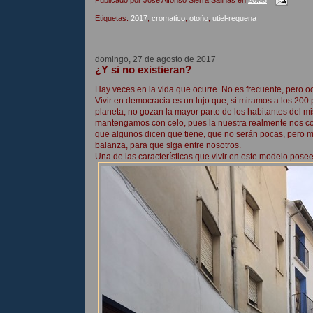
Etiquetas:
2017
,
cromatico
,
otoño
,
utiel-requena
domingo, 27 de agosto de 2017
¿Y si no existieran?
Hay veces en la vida que ocurre. No es frecuente, pero oc
Vivir en democracia es un lujo que, si miramos a los 200
planeta, no gozan la mayor parte de los habitantes del m
mantengamos con celo, pues la nuestra realmente nos co
que algunos dicen que tiene, que no serán pocas, pero más
balanza, para que siga entre nosotros.
Una de las características que vivir en este modelo pose