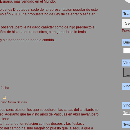
, España, más vendido en el Mundo.
o de los Diputados, sede de la representación popular de este
Tra
mo año 2018 una propuesta no de Ley de celebrar o señalar
observe, pero le ha dado carácter como de hijo predilecto el
Powe
s de historia entre nosotros, bien ganado se lo tenía.
 y sin haber pedido nada a cambio.
Bus
Vist
Vin
 fecha.
fonso Sierra Salinas
Vin
empos concretos en los que sucedieron las cosas del cristianismo
Twe
zo. Adelanto que he visto años de Pascuas en Abril nevar, pero
cierto.
e hablando, en relación con los deseos y las fiestas y
Twit
ico del campo ha sido magnífico puesto que la sequía que a