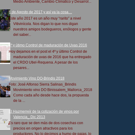
Medio Ambiente, Cambio Climático y Desarrol...
6 de Agosto de 2017 y así va la cosa…
Este año 2017 es un año muy “rarito” a nivel
Vitivinícola. Nos digan lo que nos digan
nuestros amigos bodegueros, enólogos y gente
del saber...
4º y útimo Control de maduración de Uvas 2016
Hoy dejamos en el post el 4º y último Control de
maduración de uvas de 2016 que ha entregado
el CRDO Utiel-Requena. A pesar de los
pesares...
Movimiento Vino DO-Brindis 2018
Foto: José Alfonso Sierra Salinas_Brindis
Movimiento vino DO Binissalem_Mallorca_2018
Como cada año desde hace dos, la propuesta
de la ...
El Hazmerreír de la cotización de vinos por
Valencia_ Dic 2013
Es raro que se den más de dos cosechas con
precios en origen atractivos para los
productores. No lo decimos a humo de pajas, lo