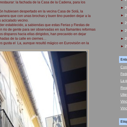
restaurar: la fachada de la Casa de la Cadena, para los
►
2
ión hubiesen despertado en la vecina Casa de Solá, la
►
2
manera que con unas brochas y buen tino pueden dejar a la
s acicalado vecino.
►
2
der establecido, a sabiendas que estas Ferias y Fiestas de
un rio de gente para ser observadas en sus flamantes reformas
►
2
s disparos hacia ellas dirigidos, han precavido en dejar
►
2
hadas de la calle en ciernes…
es gusta el La, aunque resultó mágico en Eurovisión en la
►
2
Enl
Con
Fed
La p
Req
Uti
Vin
Vin
Eti