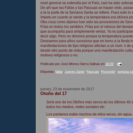
nivel general se extendía por el País, casi ha sido sofoc
De ahí que las Fallas y las Pascuas se hayan visto, pasad
a la la parte de la Semana Santa se refiere. Pues esto l
ímpetu en cuanto al viento y la temperatura era idónea p
Otra cosa como dijimos han sido las procesiones de Se
Frías en todos los sentidos. Frías por el reboce del tie
que acompaña para simplemente verlas. Ya no participa
decir algo. Pero no diremos porque la temperatura pued
Deseamos para años sucesivos que en torno a la fiesta h
manifestaciones de tipo religioso afectan a un num. x de
desde otro punto de vista porque una manifestación cultur
motivos religiosos o no.
Publicado por
José Alfonso Sierra Salinas
en
18:39
Etiquetas:
fallas
,
Jueves Santo
,
Pascuas
,
Procesión
,
semana sa
jueves, 23 de noviembre de 2017
Otoño del 17
Será uno de los Otoños más secos de los últimos 40 a
todos los medios, redes sociales etc.
Los pantanos están muchos de ellos secos, sin agua, 