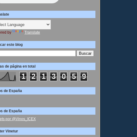
nslate
red by
Translate
car este blog
as de página en total
1
2
1
3
0
5
9
os de España
os de España
ets por @Vinos_ICEX
ter Vinetur