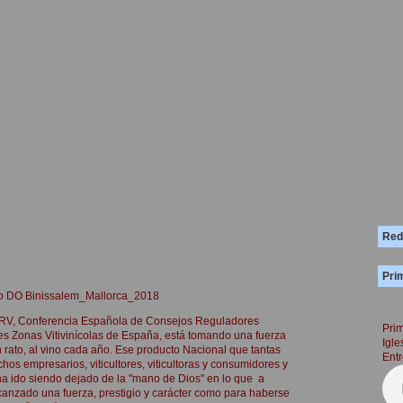
Red
Prim
ino DO Binissalem_Mallorca_2018
RV, Conferencia Española de Consejos Reguladores
Prim
entes Zonas Vitivinícolas de España, está tomando una fuerza
Igle
n rato, al vino cada año. Ese producto Nacional que tantas
Entr
hos empresarios, viticultores, viticultoras y consumidores y
ha ido siendo dejado de la "mano de Dios" en lo que a
anzado una fuerza, prestigio y carácter como para haberse