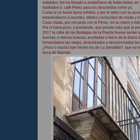
estatutos, les ha llevado a empeñarse de todas todas, en 
ilustrados o, café Pérez para los descreídos como yo.
Como si no fuese tarea mínima, y por si celos con su acc
emprendieron a recortes, afeites y enlucidos de modo y 
Casa citada, por cercanía con el Pérez, en su mejor y má
Por si fuera poco, y previendo, que prevén más que el po
2017 la calle de las Bodegas de la Puerta Nueva serían 
buenas, o menos buenas, acertadas o fuera de la diana lo
inmaculadas las viejas, deslustradas y desconchadas fac
¿Poco o mucho han hecho los de La Serratilla?, que no l
boca de Massiel.