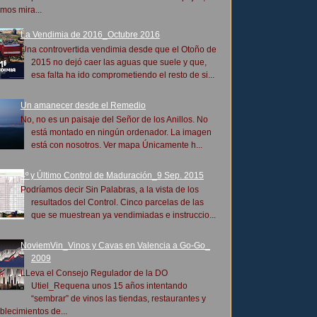
mos mira...
La Vendimia de 2016_Octubre 2016
Una controvertida vendimia desde que el Otoño de
2015 no dejó caer las aguas que suele y que,
esa falta ha ido comprometiendo el resto de si...
Un amanecer desde el Remedio
No, no es un paisaje del Señor de los Anillos. No
está montado en ningún ordenador. La imagen
está con nosotros. Ver mapa Únicamente h...
4º y Último Control de Maduración_9 Sep. 2015
Podríamos decir Sin Palabras, a la vista de los
resultados del Control. Cinco parcelas de las
que se muestrean ya vendimiadas e instruccio...
NoviemVin_Vinos y Cavas en Valencia a Go-Go_
2009
LLeva el Consejo Regulador de la DO
Utiel_Requena unos 15 años intentando
“sembrar” de vinos las tiendas, restaurantes y
blecimientos de...