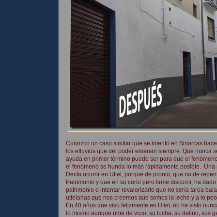
Conozco un caso similar que se intentó en Sinarcas hac
los efluvios que del poder emanan siempre. Que nunca s
ayuda en primer término puede ser para que el fenómen
el fenómeno se hunda lo más rápidamente posible. Una m
Decía ocurrir en Utiel, porque de pronto, que no de repen
Patrimonio y que en su corto pero firme discurrir, ha da
patrimonio o intentar revalorizarlo que no sería tarea ba
utielanas que nos creemos que somos la leche y a lo peo
En 40 años que vivo felizmente en Utiel, no he visto nu
lo mismo aunque rime de vicio, su lucha, su delirio, sus g