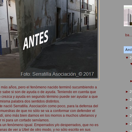
ba...
Arch
▼
2
e más años, pero el fenómeno nacido terminó sucumbiendo a
►
2
e sabe si son de ayuda o de ayuda. Teniendo en cuenta que
o crezca y ayuda en segundo término puede ser ayudar a que
►
2
isma palabra dos sentidos distintos.
te nació Serratilla. Asociación como poco, para la defensa del
►
2
do muestras de que no sólo se va a conformar con defender el
ladí, sino más bien darnos en los morros a muchos utielanos y
►
2
r ni para un cortado servíamos.
►
2
nca un fenómeno igual. Emperrados y/o desperrados, que no es
anas de ver a Utiel de otro modo, y no sólo escrito en sus
►
2