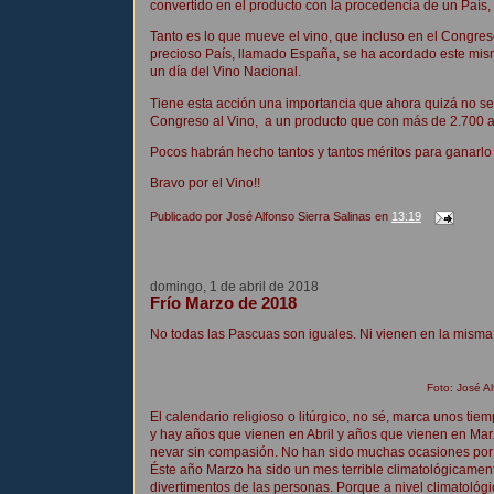
convertido en el producto con la procedencia de un País
Tanto es lo que mueve el vino, que incluso en el Congres
precioso País, llamado España, se ha acordado este mis
un día del Vino Nacional.
Tiene esta acción una importancia que ahora quizá no se 
Congreso al Vino, a un producto que con más de 2.700 año
Pocos habrán hecho tantos y tantos méritos para ganarlo
Bravo por el Vino!!
Publicado por
José Alfonso Sierra Salinas
en
13:19
domingo, 1 de abril de 2018
Frío Marzo de 2018
No todas las Pascuas son iguales. Ni vienen en la misma
Foto: José Al
El calendario religioso o litúrgico, no sé, marca unos ti
y hay años que vienen en Abril y años que vienen en Mar
nevar sin compasión. No han sido muchas ocasiones por 
Éste año Marzo ha sido un mes terrible climatológicament
divertimentos de las personas. Porque a nivel climatológ