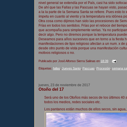
nivel general se extendía por el País, casi ha sido sofoc
De ahí que las Fallas y las Pascuas se hayan visto, pasad
a la la parte de la Semana Santa se refiere. Pues esto l
ímpetu en cuanto al viento y la temperatura era idónea p
Otra cosa como dijimos han sido las procesiones de Se
Frías en todos los sentidos. Frías por el reboce del tie
que acompaña para simplemente verlas. Ya no participa
decir algo. Pero no diremos porque la temperatura pued
Deseamos para años sucesivos que en torno a la fiesta h
manifestaciones de tipo religioso afectan a un num. x de
desde otro punto de vista porque una manifestación cultur
motivos religiosos o no.
Publicado por
José Alfonso Sierra Salinas
en
18:39
Etiquetas:
fallas
,
Jueves Santo
,
Pascuas
,
Procesión
,
semana sa
jueves, 23 de noviembre de 2017
Otoño del 17
Será uno de los Otoños más secos de los últimos 40 a
todos los medios, redes sociales etc.
Los pantanos están muchos de ellos secos, sin agua, 