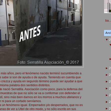
ba...
Arch
▼
2
►
2
e más años, pero el fenómeno nacido terminó sucumbiendo a
►
2
e sabe si son de ayuda o de ayuda. Teniendo en cuenta que
o crezca y ayuda en segundo término puede ser ayudar a que
►
2
isma palabra dos sentidos distintos.
►
2
te nació Serratilla. Asociación como poco, para la defensa del
do muestras de que no sólo se va a conformar con defender el
►
2
ladí, sino más bien darnos en los morros a muchos utielanos y
r ni para un cortado servíamos.
►
2
nca un fenómeno igual. Emperrados y/o desperrados, que no es
►
2
anas de ver a Utiel de otro modo, y no sólo escrito en sus