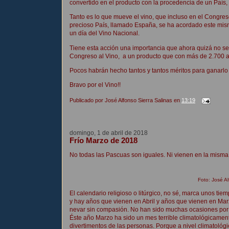
convertido en el producto con la procedencia de un País
Tanto es lo que mueve el vino, que incluso en el Congres
precioso País, llamado España, se ha acordado este mis
un día del Vino Nacional.
Tiene esta acción una importancia que ahora quizá no se 
Congreso al Vino, a un producto que con más de 2.700 año
Pocos habrán hecho tantos y tantos méritos para ganarlo
Bravo por el Vino!!
Publicado por
José Alfonso Sierra Salinas
en
13:19
domingo, 1 de abril de 2018
Frío Marzo de 2018
No todas las Pascuas son iguales. Ni vienen en la misma
Foto: José Al
El calendario religioso o litúrgico, no sé, marca unos ti
y hay años que vienen en Abril y años que vienen en Mar
nevar sin compasión. No han sido muchas ocasiones por 
Éste año Marzo ha sido un mes terrible climatológicament
divertimentos de las personas. Porque a nivel climatológ