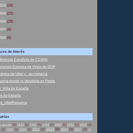
010
(26)
009
(25)
008
(28)
007
(8)
006
(6)
aces de Interés
ferencia Española de CCRRs
eracion Europea de Vinos de DOP
ágina de Utiel y... su comarca
uena donde la Vendimia es Fiesta
el_Viña de España
os de España
os_UtielRequena
quetas
e agosto
(1)
1920
(1)
1982
(1)
1983
(1)
1985
(1)
1991
(1)
1993
(1)
2013
(8)
2012
(2)
2014
(3)
2017
(2)
8
(1)
1999
(1)
2000
(1)
2º