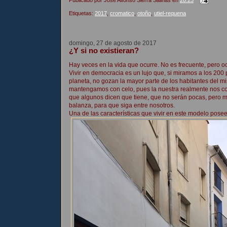
Etiquetas:
2017
,
cromatico
,
otoño
,
utiel-requena
domingo, 27 de agosto de 2017
¿Y si no existieran?
Hay veces en la vida que ocurre. No es frecuente, pero oc
Vivir en democracia es un lujo que, si miramos a los 200
planeta, no gozan la mayor parte de los habitantes del m
mantengamos con celo, pues la nuestra realmente nos co
que algunos dicen que tiene, que no serán pocas, pero más
balanza, para que siga entre nosotros.
Una de las características que vivir en este modelo pose