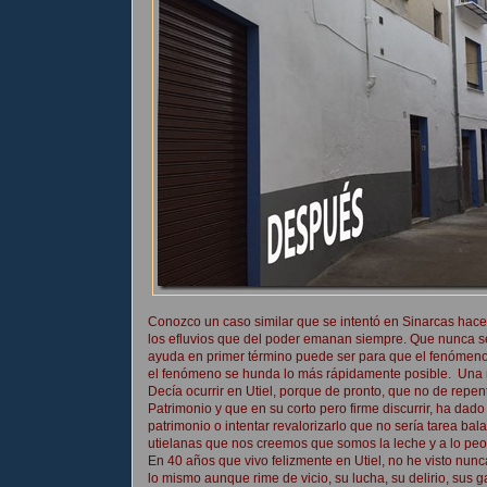
Conozco un caso similar que se intentó en Sinarcas hac
los efluvios que del poder emanan siempre. Que nunca s
ayuda en primer término puede ser para que el fenómen
el fenómeno se hunda lo más rápidamente posible. Una m
Decía ocurrir en Utiel, porque de pronto, que no de repen
Patrimonio y que en su corto pero firme discurrir, ha da
patrimonio o intentar revalorizarlo que no sería tarea ba
utielanas que nos creemos que somos la leche y a lo peo
En 40 años que vivo felizmente en Utiel, no he visto nu
lo mismo aunque rime de vicio, su lucha, su delirio, sus g