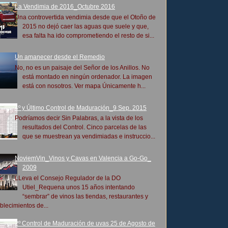
La Vendimia de 2016_Octubre 2016
Una controvertida vendimia desde que el Otoño de
2015 no dejó caer las aguas que suele y que,
esa falta ha ido comprometiendo el resto de si...
Un amanecer desde el Remedio
No, no es un paisaje del Señor de los Anillos. No
está montado en ningún ordenador. La imagen
está con nosotros. Ver mapa Únicamente h...
4º y Último Control de Maduración_9 Sep. 2015
Podríamos decir Sin Palabras, a la vista de los
resultados del Control. Cinco parcelas de las
que se muestrean ya vendimiadas e instruccio...
NoviemVin_Vinos y Cavas en Valencia a Go-Go_
2009
LLeva el Consejo Regulador de la DO
Utiel_Requena unos 15 años intentando
“sembrar” de vinos las tiendas, restaurantes y
blecimientos de...
2º Control de Maduración de uvas 25 de Agosto de