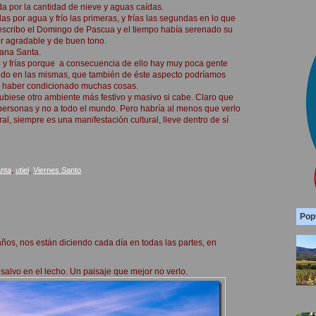
ada por la cantidad de nieve y aguas caídas.
as por agua y frío las primeras, y frías las segundas en lo que
o escribo el Domingo de Pascua y el tiempo había serenado su
or agradable y de buen tono.
mana Santa.
mpo y frías porque a consecuencia de ello hay muy poca gente
ndo en las mismas, que también de éste aspecto podríamos
e haber condicionado muchas cosas.
ubiese otro ambiente más festivo y masivo si cabe. Claro que
 personas y no a todo el mundo. Pero habría al menos que verlo
al, siempre es una manifestación cultural, lleve dentro de sí
nta
,
utiel
,
Viernes Santo
Pop
ños, nos están diciendo cada día en todas las partes, en
salvo en el lecho. Un paisaje que mejor no verlo.