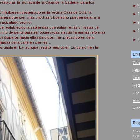
restaurar: la fachada de la Casa de la Cadena, para los
►
2
ión hubiesen despertado en la vecina Casa de Solá, la
►
2
manera que con unas brochas y buen tino pueden dejar a la
s acicalado vecino.
►
2
der establecido, a sabiendas que estas Ferias y Fiestas de
►
2
un rio de gente para ser observadas en sus flamantes reformas
s disparos hacia ellas dirigidos, han precavido en dejar
►
2
hadas de la calle en ciernes…
es gusta el La, aunque resultó mágico en Eurovisión en la
Enl
Con
Fed
La p
Req
Uti
Vin
Vin
Eti
15 d
199