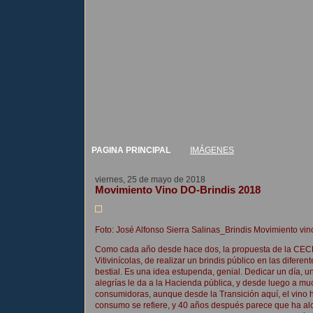
PAGINA PRINCIPAL
IMÁGENES
viernes, 25 de mayo de 2018
Movimiento Vino DO-Brindis 2018
Foto: José Alfonso Sierra Salinas_Brindis Movimiento v
Como cada año desde hace dos, la propuesta de la CEC
Vitivinícolas, de realizar un brindis público en las difer
bestial. Es una idea estupenda, genial. Dedicar un día, u
alegrías le da a la Hacienda pública, y desde luego a muc
consumidoras, aunque desde la Transición aquí, el vino 
consumo se refiere, y 40 años después parece que ha alc