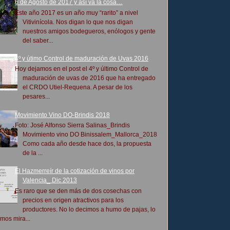
6 de Agosto de 2017 y así va la cosa…
Este año 2017 es un año muy “rarito” a nivel
Vitivinícola. Nos digan lo que nos digan
nuestros amigos bodegueros, enólogos y gente
del saber...
4º y útimo Control de maduración de Uvas 2016
Hoy dejamos en el post el 4º y último Control de
maduración de uvas de 2016 que ha entregado
el CRDO Utiel-Requena. A pesar de los
pesares...
Movimiento Vino DO-Brindis 2018
Foto: José Alfonso Sierra Salinas_Brindis
Movimiento vino DO Binissalem_Mallorca_2018
Como cada año desde hace dos, la propuesta
de la ...
El Hazmerreír de la cotización de vinos por
Valencia_ Dic 2013
Es raro que se den más de dos cosechas con
precios en origen atractivos para los
productores. No lo decimos a humo de pajas, lo
mos mira...