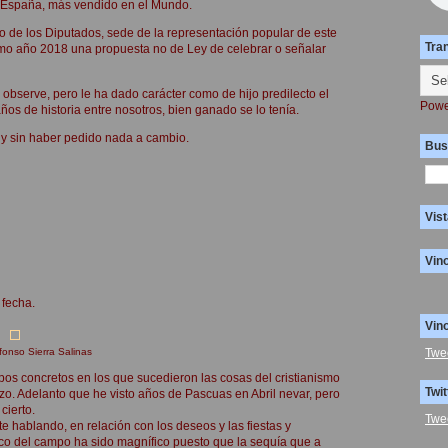
, España, más vendido en el Mundo.
o de los Diputados, sede de la representación popular de este
Tra
mo año 2018 una propuesta no de Ley de celebrar o señalar
observe, pero le ha dado carácter como de hijo predilecto el
Powe
s de historia entre nosotros, bien ganado se lo tenía.
 y sin haber pedido nada a cambio.
Bus
Vist
Vin
 fecha.
Vin
fonso Sierra Salinas
Twe
empos concretos en los que sucedieron las cosas del cristianismo
Twit
zo. Adelanto que he visto años de Pascuas en Abril nevar, pero
cierto.
Twe
e hablando, en relación con los deseos y las fiestas y
ico del campo ha sido magnífico puesto que la sequía que a