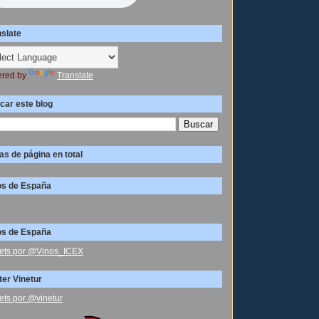
nslate
red by
Translate
car este blog
as de página en total
os de España
os de España
ets por @Vinos_ICEX
ter Vinetur
ets por @vinetur