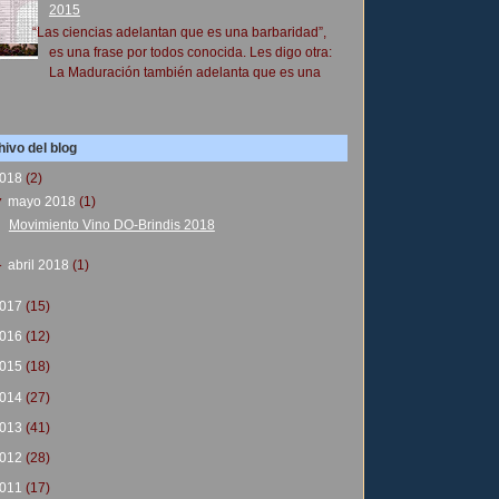
2015
“Las ciencias adelantan que es una barbaridad”,
es una frase por todos conocida. Les digo otra:
La Maduración también adelanta que es una
ivo del blog
018
(2)
▼
mayo 2018
(1)
Movimiento Vino DO-Brindis 2018
►
abril 2018
(1)
017
(15)
016
(12)
015
(18)
014
(27)
013
(41)
012
(28)
011
(17)