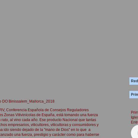
Red
Prim
ino DO Binissalem_Mallorca_2018
RV, Conferencia Española de Consejos Reguladores
Prim
entes Zonas Vitivinícolas de España, está tomando una fuerza
Igle
n rato, al vino cada año. Ese producto Nacional que tantas
Entr
hos empresarios, viticultores, viticultoras y consumidores y
ha ido siendo dejado de la "mano de Dios" en lo que a
anzado una fuerza, prestigio y carácter como para haberse