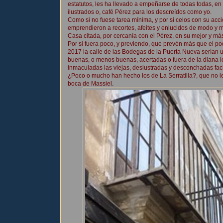
estatutos, les ha llevado a empeñarse de todas todas, en 
ilustrados o, café Pérez para los descreídos como yo.
Como si no fuese tarea mínima, y por si celos con su acc
emprendieron a recortes, afeites y enlucidos de modo y 
Casa citada, por cercanía con el Pérez, en su mejor y má
Por si fuera poco, y previendo, que prevén más que el po
2017 la calle de las Bodegas de la Puerta Nueva serían 
buenas, o menos buenas, acertadas o fuera de la diana lo
inmaculadas las viejas, deslustradas y desconchadas fac
¿Poco o mucho han hecho los de La Serratilla?, que no l
boca de Massiel.