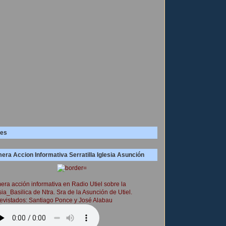
es
era Accion Informativa Serratilla Iglesia Asunción
era acción informativa en Radio Utiel sobre la
sia_Basilica de Ntra. Sra de la Asunción de Utiel.
evistados: Santiago Ponce y José Alabau