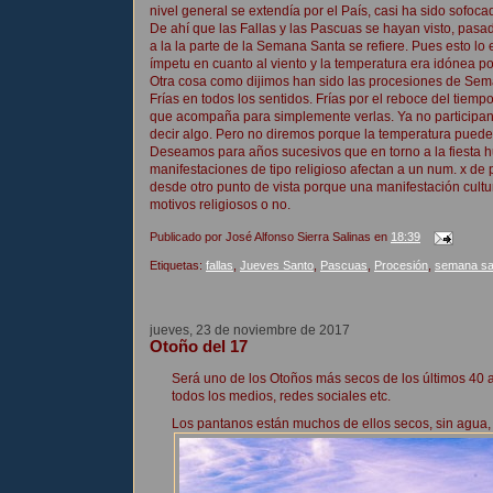
nivel general se extendía por el País, casi ha sido sofoc
De ahí que las Fallas y las Pascuas se hayan visto, pasad
a la la parte de la Semana Santa se refiere. Pues esto l
ímpetu en cuanto al viento y la temperatura era idónea p
Otra cosa como dijimos han sido las procesiones de Se
Frías en todos los sentidos. Frías por el reboce del tie
que acompaña para simplemente verlas. Ya no participa
decir algo. Pero no diremos porque la temperatura pued
Deseamos para años sucesivos que en torno a la fiesta h
manifestaciones de tipo religioso afectan a un num. x de
desde otro punto de vista porque una manifestación cultur
motivos religiosos o no.
Publicado por
José Alfonso Sierra Salinas
en
18:39
Etiquetas:
fallas
,
Jueves Santo
,
Pascuas
,
Procesión
,
semana sa
jueves, 23 de noviembre de 2017
Otoño del 17
Será uno de los Otoños más secos de los últimos 40 a
todos los medios, redes sociales etc.
Los pantanos están muchos de ellos secos, sin agua, 