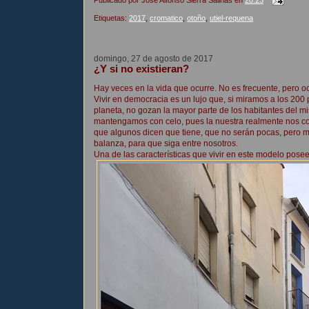
Etiquetas:
2017
,
cromatico
,
otoño
,
utiel-requena
domingo, 27 de agosto de 2017
¿Y si no existieran?
Hay veces en la vida que ocurre. No es frecuente, pero oc
Vivir en democracia es un lujo que, si miramos a los 200
planeta, no gozan la mayor parte de los habitantes del m
mantengamos con celo, pues la nuestra realmente nos co
que algunos dicen que tiene, que no serán pocas, pero más
balanza, para que siga entre nosotros.
Una de las características que vivir en este modelo pose