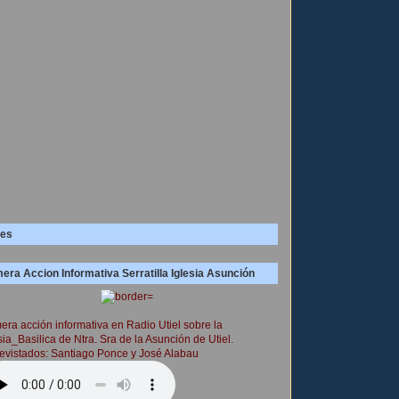
es
era Accion Informativa Serratilla Iglesia Asunción
era acción informativa en Radio Utiel sobre la
sia_Basilica de Ntra. Sra de la Asunción de Utiel.
evistados: Santiago Ponce y José Alabau