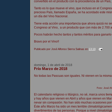
convertido en el producto con la procedencia de un País
Tanto es lo que mueve el vino, que incluso en el Congres
precioso País, llamado España, se ha acordado este mis
un día del Vino Nacional.
Tiene esta acción una importancia que ahora quizá no se 
Congreso al Vino, a un producto que con más de 2.700 año
Pocos habrán hecho tantos y tantos méritos para ganarlo
Bravo por el Vino!!
Publicado por
José Alfonso Sierra Salinas
en
13:19
domingo, 1 de abril de 2018
Frío Marzo de 2018
No todas las Pascuas son iguales. Ni vienen en la misma
Foto: José Al
El calendario religioso o litúrgico, no sé, marca unos ti
y hay años que vienen en Abril y años que vienen en Mar
nevar sin compasión. No han sido muchas ocasiones por 
Éste año Marzo ha sido un mes terrible climatológicament
divertimentos de las personas. Porque a nivel climatológ