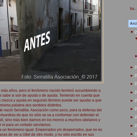
ba...
Arch
▼
2
►
2
►
2
►
2
e más años, pero el fenómeno nacido terminó sucumbiendo a
►
2
e sabe si son de ayuda o de ayuda. Teniendo en cuenta que
o crezca y ayuda en segundo término puede ser ayudar a que
►
2
isma palabra dos sentidos distintos.
►
2
te nació Serratilla. Asociación como poco, para la defensa del
do muestras de que no sólo se va a conformar con defender el
►
2
ladí, sino más bien darnos en los morros a muchos utielanos y
r ni para un cortado servíamos.
►
2
nca un fenómeno igual. Emperrados y/o desperrados, que no es
►
2
anas de ver a Utiel de otro modo, y no sólo escrito en sus