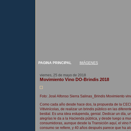
PAGINA PRINCIPAL
IMÁGENES
viernes, 25 de mayo de 2018
Movimiento Vino DO-Brindis 2018
Foto: José Alfonso Sierra Salinas_Brindis Movimiento v
Como cada año desde hace dos, la propuesta de la CEC
Vitivinícolas, de realizar un brindis público en las difer
bestial. Es una idea estupenda, genial. Dedicar un día, u
alegrías le da a la Hacienda pública, y desde luego a muc
consumidoras, aunque desde la Transición aquí, el vino 
consumo se refiere, y 40 años después parece que ha alc