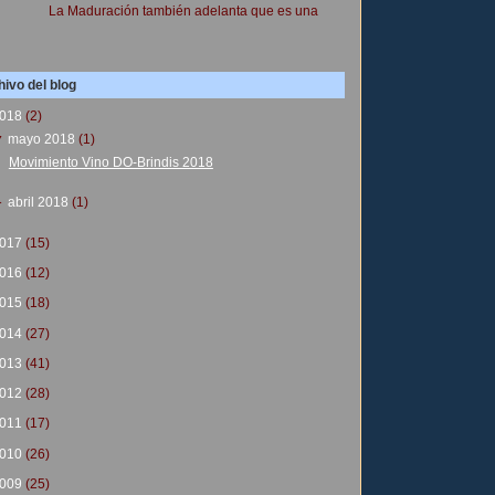
La Maduración también adelanta que es una
ivo del blog
018
(2)
▼
mayo 2018
(1)
Movimiento Vino DO-Brindis 2018
►
abril 2018
(1)
017
(15)
016
(12)
015
(18)
014
(27)
013
(41)
012
(28)
011
(17)
010
(26)
009
(25)