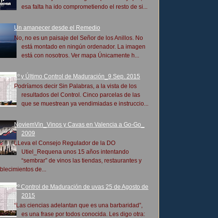
esa falta ha ido comprometiendo el resto de si...
Un amanecer desde el Remedio
No, no es un paisaje del Señor de los Anillos. No
está montado en ningún ordenador. La imagen
está con nosotros. Ver mapa Únicamente h...
4º y Último Control de Maduración_9 Sep. 2015
Podríamos decir Sin Palabras, a la vista de los
resultados del Control. Cinco parcelas de las
que se muestrean ya vendimiadas e instruccio...
NoviemVin_Vinos y Cavas en Valencia a Go-Go_
2009
LLeva el Consejo Regulador de la DO
Utiel_Requena unos 15 años intentando
“sembrar” de vinos las tiendas, restaurantes y
blecimientos de...
2º Control de Maduración de uvas 25 de Agosto de
2015
“Las ciencias adelantan que es una barbaridad”,
es una frase por todos conocida. Les digo otra: