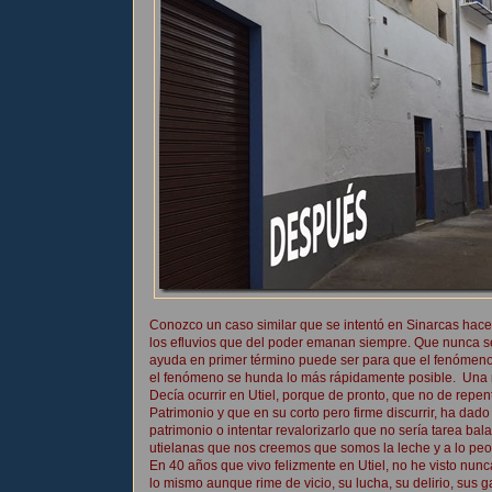
Conozco un caso similar que se intentó en Sinarcas hac
los efluvios que del poder emanan siempre. Que nunca s
ayuda en primer término puede ser para que el fenómen
el fenómeno se hunda lo más rápidamente posible. Una m
Decía ocurrir en Utiel, porque de pronto, que no de repen
Patrimonio y que en su corto pero firme discurrir, ha da
patrimonio o intentar revalorizarlo que no sería tarea ba
utielanas que nos creemos que somos la leche y a lo peo
En 40 años que vivo felizmente en Utiel, no he visto nu
lo mismo aunque rime de vicio, su lucha, su delirio, sus g