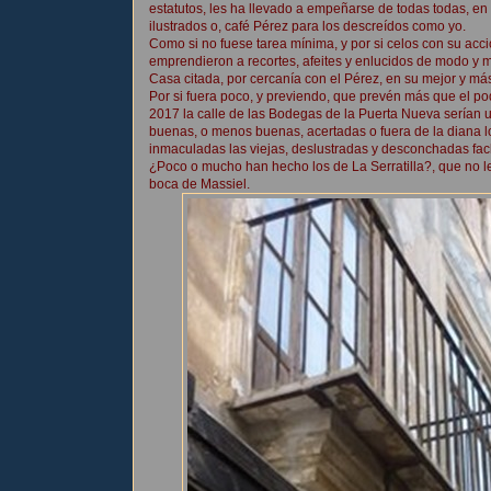
estatutos, les ha llevado a empeñarse de todas todas, en 
ilustrados o, café Pérez para los descreídos como yo.
Como si no fuese tarea mínima, y por si celos con su acc
emprendieron a recortes, afeites y enlucidos de modo y 
Casa citada, por cercanía con el Pérez, en su mejor y má
Por si fuera poco, y previendo, que prevén más que el po
2017 la calle de las Bodegas de la Puerta Nueva serían 
buenas, o menos buenas, acertadas o fuera de la diana lo
inmaculadas las viejas, deslustradas y desconchadas fac
¿Poco o mucho han hecho los de La Serratilla?, que no l
boca de Massiel.