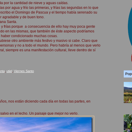
ada por la cantidad de nieve y aguas caídas.
as por agua y frío las primeras, y frías las segundas en lo que
o escribo el Domingo de Pascua y el tiempo había serenado su
or agradable y de buen tono.
mana Santa.
mpo y frías porque a consecuencia de ello hay muy poca gente
ndo en las mismas, que también de éste aspecto podríamos
e haber condicionado muchas cosas.
ubiese otro ambiente más festivo y masivo si cabe. Claro que
 personas y no a todo el mundo. Pero habría al menos que verlo
al, siempre es una manifestación cultural, lleve dentro de sí
nta
,
utiel
,
Viernes Santo
Pop
ños, nos están diciendo cada día en todas las partes, en
salvo en el lecho. Un paisaje que mejor no verlo.