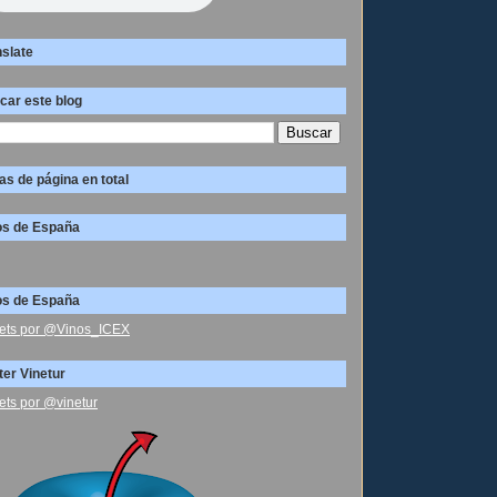
nslate
car este blog
as de página en total
os de España
os de España
ets por @Vinos_ICEX
ter Vinetur
ets por @vinetur