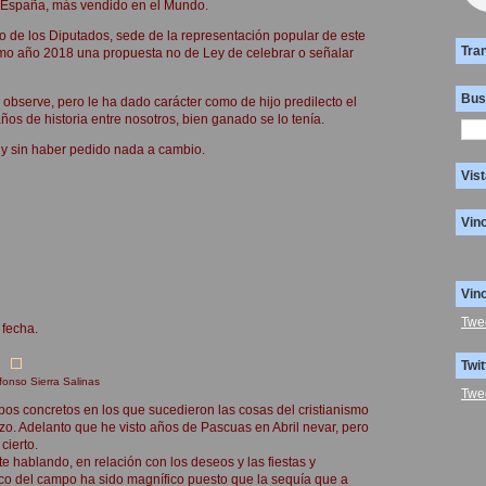
, España, más vendido en el Mundo.
o de los Diputados, sede de la representación popular de este
Tra
mo año 2018 una propuesta no de Ley de celebrar o señalar
Bus
observe, pero le ha dado carácter como de hijo predilecto el
s de historia entre nosotros, bien ganado se lo tenía.
 y sin haber pedido nada a cambio.
Vist
Vin
Vin
Twe
 fecha.
Twit
fonso Sierra Salinas
Twe
empos concretos en los que sucedieron las cosas del cristianismo
zo. Adelanto que he visto años de Pascuas en Abril nevar, pero
cierto.
e hablando, en relación con los deseos y las fiestas y
ico del campo ha sido magnífico puesto que la sequía que a