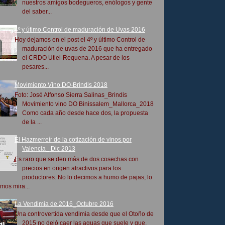
nuestros amigos bodegueros, enólogos y gente
del saber...
4º y útimo Control de maduración de Uvas 2016
Hoy dejamos en el post el 4º y último Control de
maduración de uvas de 2016 que ha entregado
el CRDO Utiel-Requena. A pesar de los
pesares...
Movimiento Vino DO-Brindis 2018
Foto: José Alfonso Sierra Salinas_Brindis
Movimiento vino DO Binissalem_Mallorca_2018
Como cada año desde hace dos, la propuesta
de la ...
El Hazmerreír de la cotización de vinos por
Valencia_ Dic 2013
Es raro que se den más de dos cosechas con
precios en origen atractivos para los
productores. No lo decimos a humo de pajas, lo
mos mira...
La Vendimia de 2016_Octubre 2016
Una controvertida vendimia desde que el Otoño de
2015 no dejó caer las aguas que suele y que,