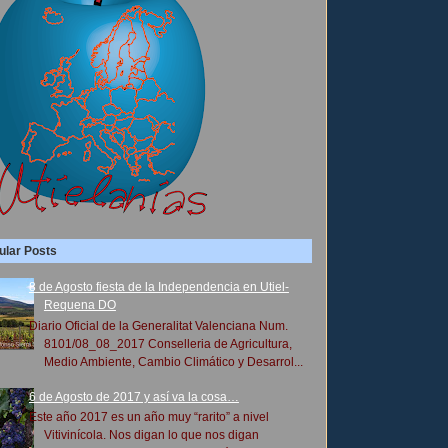
ular Posts
8 de Agosto fiesta de la Independencia en Utiel-
Requena DO
Diario Oficial de la Generalitat Valenciana Num.
8101/08_08_2017 Conselleria de Agricultura,
Medio Ambiente, Cambio Climático y Desarrol...
6 de Agosto de 2017 y así va la cosa…
Este año 2017 es un año muy “rarito” a nivel
Vitivinícola. Nos digan lo que nos digan