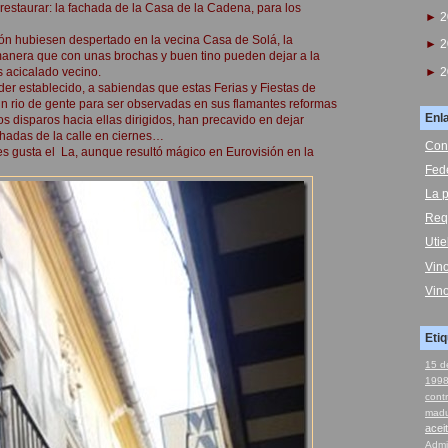
restaurar: la fachada de la Casa de la Cadena, para los
►
2
ión hubiesen despertado en la vecina Casa de Solá, la
►
2
manera que con unas brochas y buen tino pueden dejar a la
►
2
s acicalado vecino.
der establecido, a sabiendas que estas Ferias y Fiestas de
un rio de gente para ser observadas en sus flamantes reformas
Enl
s disparos hacia ellas dirigidos, han precavido en dejar
hadas de la calle en ciernes…
Con
es gusta el La, aunque resultó mágico en Eurovisión en la
Fed
La p
Req
Uti
Vin
Vin
Eti
15 d
199
cont
madu
acei
Admi