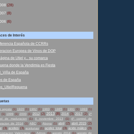
008
(28)
007
(8)
006
(6)
aces de Interés
ferencia Española de CCRRs
eracion Europea de Vinos de DOP
ágina de Utiel y... su comarca
uena donde la Vendimia es Fiesta
el_Viña de España
os de España
os_UtielRequena
quetas
e agosto
(1)
1920
(1)
1982
(1)
1983
(1)
1985
(1)
1991
(1)
1993
(1)
2013
(8)
2012
(2)
2014
(3)
2017
(2)
8
(1)
1999
(1)
2000
(1)
2º
rol de maduracion
(1)
4 noviembre 2013
(1)
4º control de
abril
(2)
abril 2015
(2)
racion de 2014
(1)
ABC
(1)
Abona
(1)
te
(3)
aceites
(3)
acidez total
(3)
ácido málico
(3)
aceitunas
(1)
nistracion Valenciana
(1)
Adnos
(1)
agosto 2014
(1)
agosto de