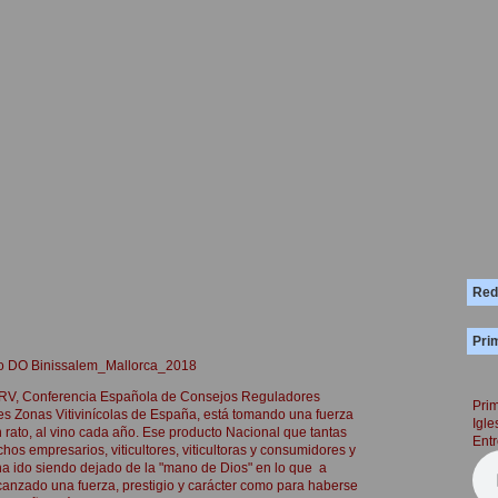
Red
Prim
ino DO Binissalem_Mallorca_2018
RV, Conferencia Española de Consejos Reguladores
Prim
entes Zonas Vitivinícolas de España, está tomando una fuerza
Igle
n rato, al vino cada año. Ese producto Nacional que tantas
Entr
hos empresarios, viticultores, viticultoras y consumidores y
ha ido siendo dejado de la "mano de Dios" en lo que a
anzado una fuerza, prestigio y carácter como para haberse