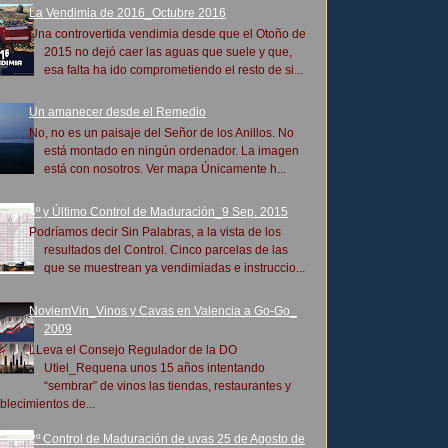
La Vendimia de 2016_Octubre 2016
Una controvertida vendimia desde que el Otoño de
2015 no dejó caer las aguas que suele y que,
esa falta ha ido comprometiendo el resto de si...
Un amanecer desde el Remedio
No, no es un paisaje del Señor de los Anillos. No
está montado en ningún ordenador. La imagen
está con nosotros. Ver mapa Únicamente h...
4º y Último Control de Maduración_9 Sep. 2015
Podríamos decir Sin Palabras, a la vista de los
resultados del Control. Cinco parcelas de las
que se muestrean ya vendimiadas e instruccio...
NoviemVin_Vinos y Cavas en Valencia a Go-Go_
2009
LLeva el Consejo Regulador de la DO
Utiel_Requena unos 15 años intentando
“sembrar” de vinos las tiendas, restaurantes y
blecimientos de...
2º Control de Maduración de uvas 25 de Agosto de