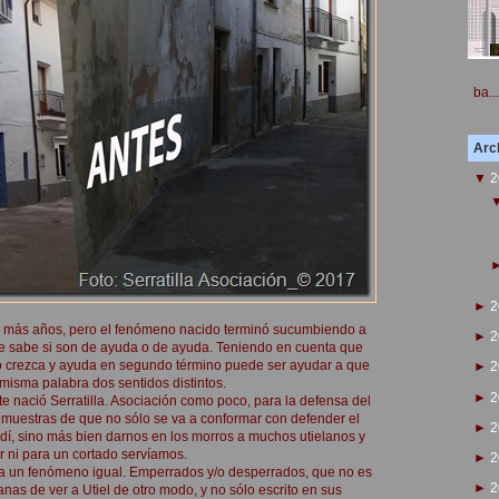
ba...
Arch
▼
2
►
2
e más años, pero el fenómeno nacido terminó sucumbiendo a
►
2
e sabe si son de ayuda o de ayuda. Teniendo en cuenta que
o crezca y ayuda en segundo término puede ser ayudar a que
►
2
isma palabra dos sentidos distintos.
►
2
te nació Serratilla. Asociación como poco, para la defensa del
do muestras de que no sólo se va a conformar con defender el
►
2
ladí, sino más bien darnos en los morros a muchos utielanos y
r ni para un cortado servíamos.
►
2
nca un fenómeno igual. Emperrados y/o desperrados, que no es
►
2
anas de ver a Utiel de otro modo, y no sólo escrito en sus