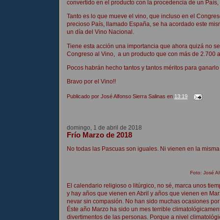
convertido en el producto con la procedencia de un País
Tanto es lo que mueve el vino, que incluso en el Congres
precioso País, llamado España, se ha acordado este mis
un día del Vino Nacional.
Tiene esta acción una importancia que ahora quizá no se 
Congreso al Vino, a un producto que con más de 2.700 año
Pocos habrán hecho tantos y tantos méritos para ganarlo
Bravo por el Vino!!
Publicado por
José Alfonso Sierra Salinas
en
13:19
domingo, 1 de abril de 2018
Frío Marzo de 2018
No todas las Pascuas son iguales. Ni vienen en la misma
Foto: José Al
El calendario religioso o litúrgico, no sé, marca unos ti
y hay años que vienen en Abril y años que vienen en Mar
nevar sin compasión. No han sido muchas ocasiones por 
Éste año Marzo ha sido un mes terrible climatológicament
divertimentos de las personas. Porque a nivel climatológ