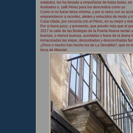
estatutos, les ha llevado a empeñarse de todas todas, en 
ilustrados o, café Pérez para los descreídos como yo.
Como si no fuese tarea mínima, y por si celos con su acc
emprendieron a recortes, afeites y enlucidos de modo y 
Casa citada, por cercanía con el Pérez, en su mejor y má
Por si fuera poco, y previendo, que prevén más que el po
2017 la calle de las Bodegas de la Puerta Nueva serían 
buenas, o menos buenas, acertadas o fuera de la diana lo
inmaculadas las viejas, deslustradas y desconchadas fac
¿Poco o mucho han hecho los de La Serratilla?, que no l
boca de Massiel.