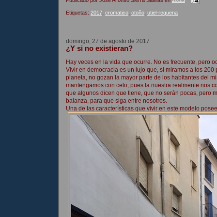
Etiquetas:
2017
,
cromatico
,
otoño
,
utiel-requena
domingo, 27 de agosto de 2017
¿Y si no existieran?
Hay veces en la vida que ocurre. No es frecuente, pero oc
Vivir en democracia es un lujo que, si miramos a los 200
planeta, no gozan la mayor parte de los habitantes del m
mantengamos con celo, pues la nuestra realmente nos co
que algunos dicen que tiene, que no serán pocas, pero más
balanza, para que siga entre nosotros.
Una de las características que vivir en este modelo pose