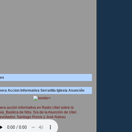
es
era Accion Informativa Serratilla Iglesia Asunción
era acción informativa en Radio Utiel sobre la
sia_Basilica de Ntra. Sra de la Asunción de Utiel.
evistados: Santiago Ponce y José Alabau