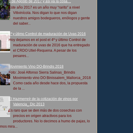
6 de Agosto de 2017 y así va la cosa…
Este año 2017 es un año muy “rarito” a nivel
Vitivinícola. Nos digan lo que nos digan
nuestros amigos bodegueros, enólogos y gente
del saber...
4º y útimo Control de maduración de Uvas 2016
Hoy dejamos en el post el 4º y último Control de
maduración de uvas de 2016 que ha entregado
el CRDO Utiel-Requena. A pesar de los
pesares...
Movimiento Vino DO-Brindis 2018
Foto: José Alfonso Sierra Salinas_Brindis
Movimiento vino DO Binissalem_Mallorca_2018
Como cada año desde hace dos, la propuesta
de la ...
El Hazmerreír de la cotización de vinos por
Valencia_ Dic 2013
Es raro que se den más de dos cosechas con
precios en origen atractivos para los
productores. No lo decimos a humo de pajas, lo
mos mira...