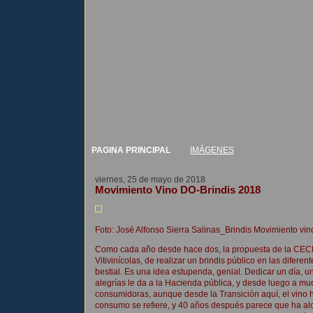
PAGINA PRINCIPAL
IMÁGENES
viernes, 25 de mayo de 2018
Movimiento Vino DO-Brindis 2018
Foto: José Alfonso Sierra Salinas_Brindis Movimiento v
Como cada año desde hace dos, la propuesta de la CEC
Vitivinícolas, de realizar un brindis público en las difer
bestial. Es una idea estupenda, genial. Dedicar un día, u
alegrías le da a la Hacienda pública, y desde luego a muc
consumidoras, aunque desde la Transición aquí, el vino 
consumo se refiere, y 40 años después parece que ha alc