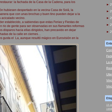
restaurar: la fachada de la Casa de la Cadena, para los
►
2
ión hubiesen despertado en la vecina Casa de Solá, la
►
2
manera que con unas brochas y buen tino pueden dejar a la
s acicalado vecino.
►
2
der establecido, a sabiendas que estas Ferias y Fiestas de
►
2
un rio de gente para ser observadas en sus flamantes reformas
s disparos hacia ellas dirigidos, han precavido en dejar
►
2
hadas de la calle en ciernes…
es gusta el La, aunque resultó mágico en Eurovisión en la
Enl
Con
Fed
La p
Req
Uti
Vin
Vin
Eti
15 d
199