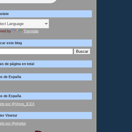
nslate
red by
Translate
car este blog
as de página en total
os de España
os de España
ets por @Vinos_ICEX
ter Vinetur
ets por @vinetur