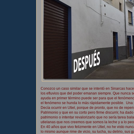
Conozco un caso similar que se intentó en Sinarcas hac
los efluvios que del poder emanan siempre. Que nunca s
ayuda en primer término puede ser para que el fenómen
el fenómeno se hunda lo más rápidamente posible. Una m
Decía ocurrir en Utiel, porque de pronto, que no de repen
Patrimonio y que en su corto pero firme discurrir, ha da
patrimonio o intentar revalorizarlo que no sería tarea ba
utielanas que nos creemos que somos la leche y a lo peo
En 40 años que vivo felizmente en Utiel, no he visto nu
lo mismo aunque rime de vicio, su lucha, su delirio, sus g