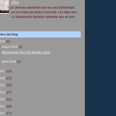
2015
“Las ciencias adelantan que es una barbaridad”,
es una frase por todos conocida. Les digo otra:
La Maduración también adelanta que es una
ivo del blog
018
(2)
▼
mayo 2018
(1)
Movimiento Vino DO-Brindis 2018
►
abril 2018
(1)
017
(15)
016
(12)
015
(18)
014
(27)
013
(41)
012
(28)
011
(17)