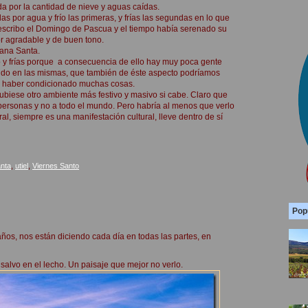
ada por la cantidad de nieve y aguas caídas.
as por agua y frío las primeras, y frías las segundas en lo que
o escribo el Domingo de Pascua y el tiempo había serenado su
or agradable y de buen tono.
mana Santa.
mpo y frías porque a consecuencia de ello hay muy poca gente
ndo en las mismas, que también de éste aspecto podríamos
e haber condicionado muchas cosas.
ubiese otro ambiente más festivo y masivo si cabe. Claro que
 personas y no a todo el mundo. Pero habría al menos que verlo
al, siempre es una manifestación cultural, lleve dentro de sí
nta
,
utiel
,
Viernes Santo
Pop
ños, nos están diciendo cada día en todas las partes, en
salvo en el lecho. Un paisaje que mejor no verlo.