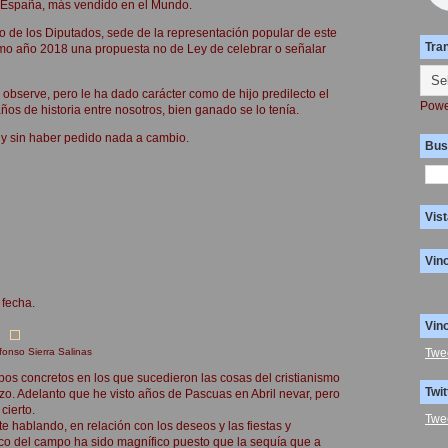
, España, más vendido en el Mundo.
o de los Diputados, sede de la representación popular de este
Tra
mo año 2018 una propuesta no de Ley de celebrar o señalar
observe, pero le ha dado carácter como de hijo predilecto el
Powe
s de historia entre nosotros, bien ganado se lo tenía.
 y sin haber pedido nada a cambio.
Bus
Vist
Vin
 fecha.
Vin
fonso Sierra Salinas
Twe
empos concretos en los que sucedieron las cosas del cristianismo
Twit
zo. Adelanto que he visto años de Pascuas en Abril nevar, pero
cierto.
Twe
e hablando, en relación con los deseos y las fiestas y
ico del campo ha sido magnífico puesto que la sequía que a