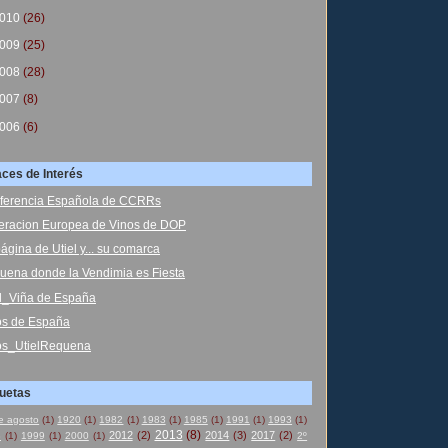
010
(26)
009
(25)
008
(28)
007
(8)
006
(6)
aces de Interés
ferencia Española de CCRRs
eracion Europea de Vinos de DOP
ágina de Utiel y... su comarca
uena donde la Vendimia es Fiesta
el_Viña de España
os de España
os_UtielRequena
quetas
e agosto
(1)
1920
(1)
1982
(1)
1983
(1)
1985
(1)
1991
(1)
1993
(1)
2013
(8)
2012
(2)
2014
(3)
2017
(2)
8
(1)
1999
(1)
2000
(1)
2º