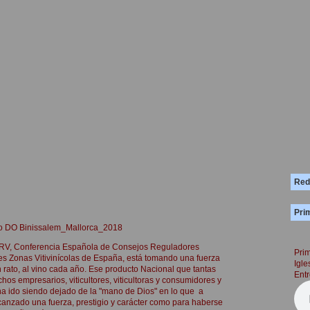
Red
Prim
ino DO Binissalem_Mallorca_2018
RV, Conferencia Española de Consejos Reguladores
Prim
entes Zonas Vitivinícolas de España, está tomando una fuerza
Igle
n rato, al vino cada año. Ese producto Nacional que tantas
Entr
hos empresarios, viticultores, viticultoras y consumidores y
ha ido siendo dejado de la "mano de Dios" en lo que a
anzado una fuerza, prestigio y carácter como para haberse