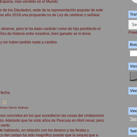
, España, más vendido en el Mundo.
o de los Diputados, sede de la representación popular de este
Tra
mo año 2018 una propuesta no de Ley de celebrar o señalar
observe, pero le ha dado carácter como de hijo predilecto el
Powe
s de historia entre nosotros, bien ganado se lo tenía.
 y sin haber pedido nada a cambio.
Bus
Vist
Vin
 fecha.
fonso Sierra Salinas
Vin
empos concretos en los que sucedieron las cosas del cristianismo
Twe
zo. Adelanto que he visto años de Pascuas en Abril nevar, pero
cierto.
e hablando, en relación con los deseos y las fiestas y
Twit
ico del campo ha sido magnífico puesto que la sequía que a