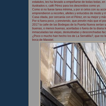
estatutos, les ha llevado a empeñarse de todas todas, en 
ilustrados o, café Pérez para los descreídos como yo.
Como si no fuese tarea mínima, y por si celos con su acc
emprendieron a recortes, afeites y enlucidos de modo y 
Casa citada, por cercanía con el Pérez, en su mejor y má
Por si fuera poco, y previendo, que prevén más que el po
2017 la calle de las Bodegas de la Puerta Nueva serían 
buenas, o menos buenas, acertadas o fuera de la diana lo
inmaculadas las viejas, deslustradas y desconchadas fac
¿Poco o mucho han hecho los de La Serratilla?, que no l
boca de Massiel.