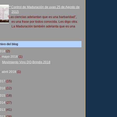
2º Control de Maduración de uvas 25 de Agosto de
2015
“Las ciencias adelantan que es una barbaridad”,
es una frase por todos conocida. Les digo otra:
La Maduración también adelanta que es una
ivo del blog
018
(2)
▼
mayo 2018
(1)
Movimiento Vino DO-Brindis 2018
►
abril 2018
(1)
017
(15)
016
(12)
015
(18)
014
(27)
013
(41)
012
(28)