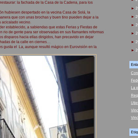
restaurar: la fachada de la Casa de la Cadena, para los
►
2
ión hubiesen despertado en la vecina Casa de Solá, la
►
2
manera que con unas brochas y buen tino pueden dejar a la
s acicalado vecino.
►
2
der establecido, a sabiendas que estas Ferias y Fiestas de
un rio de gente para ser observadas en sus flamantes reformas
►
2
s disparos hacia ellas dirigidos, han precavido en dejar
►
2
hadas de la calle en ciernes…
es gusta el La, aunque resultó mágico en Eurovisión en la
►
2
Enl
Con
Fed
La p
Req
Uti
Vin
Vin
Eti