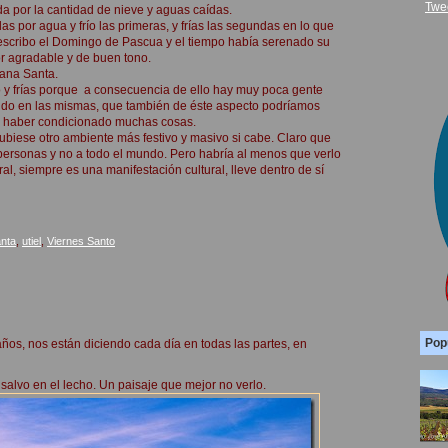
Twe
ada por la cantidad de nieve y aguas caídas.
as por agua y frío las primeras, y frías las segundas en lo que
o escribo el Domingo de Pascua y el tiempo había serenado su
or agradable y de buen tono.
mana Santa.
mpo y frías porque a consecuencia de ello hay muy poca gente
ndo en las mismas, que también de éste aspecto podríamos
e haber condicionado muchas cosas.
ubiese otro ambiente más festivo y masivo si cabe. Claro que
 personas y no a todo el mundo. Pero habría al menos que verlo
al, siempre es una manifestación cultural, lleve dentro de sí
nta
,
utiel
,
Viernes Santo
Pop
ños, nos están diciendo cada día en todas las partes, en
salvo en el lecho. Un paisaje que mejor no verlo.