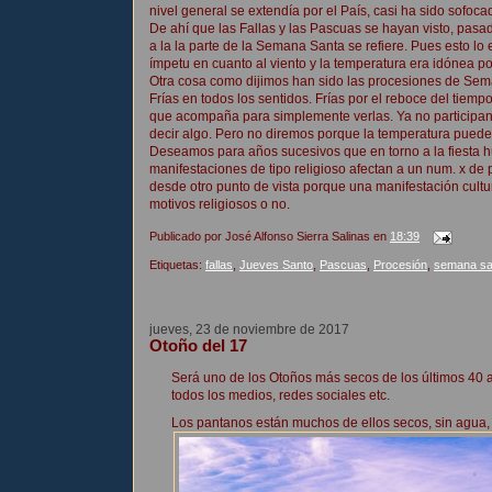
nivel general se extendía por el País, casi ha sido sofoc
De ahí que las Fallas y las Pascuas se hayan visto, pasad
a la la parte de la Semana Santa se refiere. Pues esto l
ímpetu en cuanto al viento y la temperatura era idónea p
Otra cosa como dijimos han sido las procesiones de Se
Frías en todos los sentidos. Frías por el reboce del tie
que acompaña para simplemente verlas. Ya no participa
decir algo. Pero no diremos porque la temperatura pued
Deseamos para años sucesivos que en torno a la fiesta h
manifestaciones de tipo religioso afectan a un num. x de
desde otro punto de vista porque una manifestación cultur
motivos religiosos o no.
Publicado por
José Alfonso Sierra Salinas
en
18:39
Etiquetas:
fallas
,
Jueves Santo
,
Pascuas
,
Procesión
,
semana sa
jueves, 23 de noviembre de 2017
Otoño del 17
Será uno de los Otoños más secos de los últimos 40 a
todos los medios, redes sociales etc.
Los pantanos están muchos de ellos secos, sin agua, 