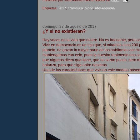
Etiquetas:
2017
,
cromatico
,
otoño
,
utiel-requena
domingo, 27 de agosto de 2017
¿Y si no existieran?
Hay veces en la vida que ocurre. No es frecuente, pero oc
Vivir en democracia es un lujo que, si miramos a los 200
planeta, no gozan la mayor parte de los habitantes del m
mantengamos con celo, pues la nuestra realmente nos co
que algunos dicen que tiene, que no serán pocas, pero más
balanza, para que siga entre nosotros.
Una de las características que vivir en este modelo pose