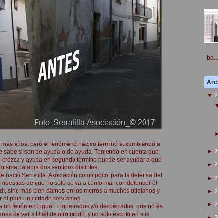
ba...
Arch
▼
2
e más años, pero el fenómeno nacido terminó sucumbiendo a
►
2
e sabe si son de ayuda o de ayuda. Teniendo en cuenta que
o crezca y ayuda en segundo término puede ser ayudar a que
►
2
isma palabra dos sentidos distintos.
te nació Serratilla. Asociación como poco, para la defensa del
►
2
do muestras de que no sólo se va a conformar con defender el
ladí, sino más bien darnos en los morros a muchos utielanos y
►
2
r ni para un cortado servíamos.
►
2
nca un fenómeno igual. Emperrados y/o desperrados, que no es
anas de ver a Utiel de otro modo, y no sólo escrito en sus
►
2