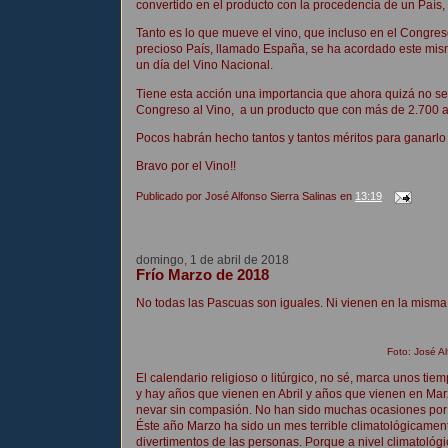
convertido en el producto con la procedencia de un País
Tanto es lo que mueve el vino, que incluso en el Congres
precioso País, llamado España, se ha acordado este mis
un día del Vino Nacional.
Tiene esta acción una importancia que ahora quizá no se 
Congreso al Vino, a un producto que con más de 2.700 año
Pocos habrán hecho tantos y tantos méritos para ganarlo
Bravo por el Vino!!
Publicado por
José Alfonso Sierra Salinas
en
13:19
domingo, 1 de abril de 2018
Frío Marzo de 2018
No todas las Pascuas son iguales. Ni vienen en la misma
Foto: José Al
El calendario religioso o litúrgico, no sé, marca unos ti
y hay años que vienen en Abril y años que vienen en Mar
nevar sin compasión. No han sido muchas ocasiones por 
Éste año Marzo ha sido un mes terrible climatológicament
divertimentos de las personas. Porque a nivel climatológ