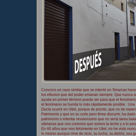
Conozco un caso similar que se intentó en Sinarcas hac
los efluvios que del poder emanan siempre. Que nunca s
ayuda en primer término puede ser para que el fenómen
el fenómeno se hunda lo más rápidamente posible. Una m
Decía ocurrir en Utiel, porque de pronto, que no de repen
Patrimonio y que en su corto pero firme discurrir, ha da
patrimonio o intentar revalorizarlo que no sería tarea ba
utielanas que nos creemos que somos la leche y a lo peo
En 40 años que vivo felizmente en Utiel, no he visto nu
lo mismo aunque rime de vicio, su lucha, su delirio, sus g