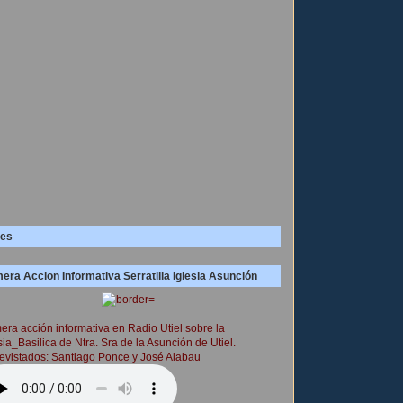
es
era Accion Informativa Serratilla Iglesia Asunción
era acción informativa en Radio Utiel sobre la
sia_Basilica de Ntra. Sra de la Asunción de Utiel.
evistados: Santiago Ponce y José Alabau