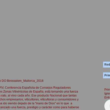
Red
Prim
ino DO Binissalem_Mallorca_2018
RV, Conferencia Española de Consejos Reguladores
Prim
entes Zonas Vitivinícolas de España, está tomando una fuerza
Igle
n rato, al vino cada año. Ese producto Nacional que tantas
Entr
hos empresarios, viticultores, viticultoras y consumidores y
ha ido siendo dejado de la "mano de Dios" en lo que a
anzado una fuerza, prestigio y carácter como para haberse