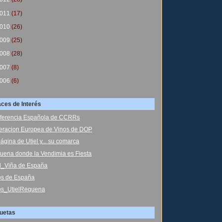
011
(17)
010
(26)
009
(25)
008
(28)
007
(8)
006
(6)
aces de Interés
ferencia Española de CCRRs
eracion Europea de Vinos de DOP
ágina de Utiel y... su comarca
uena donde la Vendimia es Fiesta
el_Viña de España
os de España
os_UtielRequena
quetas