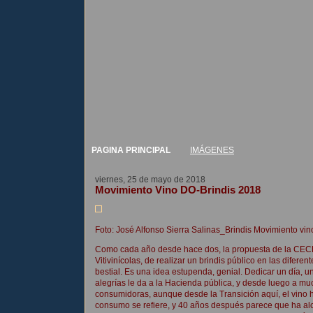
PAGINA PRINCIPAL
IMÁGENES
viernes, 25 de mayo de 2018
Movimiento Vino DO-Brindis 2018
Foto: José Alfonso Sierra Salinas_Brindis Movimiento v
Como cada año desde hace dos, la propuesta de la CEC
Vitivinícolas, de realizar un brindis público en las difer
bestial. Es una idea estupenda, genial. Dedicar un día, u
alegrías le da a la Hacienda pública, y desde luego a muc
consumidoras, aunque desde la Transición aquí, el vino 
consumo se refiere, y 40 años después parece que ha alc