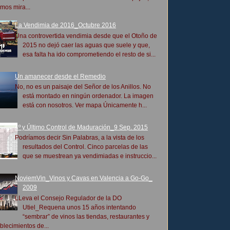
mos mira...
La Vendimia de 2016_Octubre 2016
Una controvertida vendimia desde que el Otoño de
2015 no dejó caer las aguas que suele y que,
esa falta ha ido comprometiendo el resto de si...
Un amanecer desde el Remedio
No, no es un paisaje del Señor de los Anillos. No
está montado en ningún ordenador. La imagen
está con nosotros. Ver mapa Únicamente h...
4º y Último Control de Maduración_9 Sep. 2015
Podríamos decir Sin Palabras, a la vista de los
resultados del Control. Cinco parcelas de las
que se muestrean ya vendimiadas e instruccio...
NoviemVin_Vinos y Cavas en Valencia a Go-Go_
2009
LLeva el Consejo Regulador de la DO
Utiel_Requena unos 15 años intentando
“sembrar” de vinos las tiendas, restaurantes y
blecimientos de...