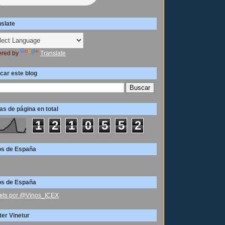
nslate
red by
Translate
car este blog
as de página en total
1
2
1
0
5
5
2
os de España
os de España
ets por @Vinos_ICEX
ter Vinetur