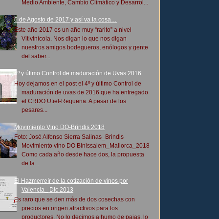
Medio Ambiente, Cambio Climático y Desarrol...
6 de Agosto de 2017 y así va la cosa…
Este año 2017 es un año muy “rarito” a nivel
Vitivinícola. Nos digan lo que nos digan
nuestros amigos bodegueros, enólogos y gente
del saber...
4º y útimo Control de maduración de Uvas 2016
Hoy dejamos en el post el 4º y último Control de
maduración de uvas de 2016 que ha entregado
el CRDO Utiel-Requena. A pesar de los
pesares...
Movimiento Vino DO-Brindis 2018
Foto: José Alfonso Sierra Salinas_Brindis
Movimiento vino DO Binissalem_Mallorca_2018
Como cada año desde hace dos, la propuesta
de la ...
El Hazmerreír de la cotización de vinos por
Valencia_ Dic 2013
Es raro que se den más de dos cosechas con
precios en origen atractivos para los
productores. No lo decimos a humo de pajas, lo