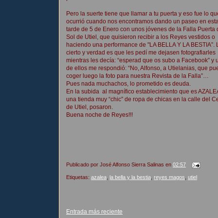
Pero la suerte tiene que llamar a tu puerta y eso fue lo qu
ocurrió cuando nos encontramos dando un paseo en esta 
tarde de 5 de Enero con unos jóvenes de la Falla Puerta 
Sol de Utiel, que quisieron recibir a los Reyes vestidos o
haciendo una performance de "LA BELLA Y LA BESTIA”. 
cierto y verdad es que les pedí me dejasen fotografiarles
mientras les decía: “esperad que os subo a Facebook” y 
de ellos me respondió: “No, Alfonso, a Utielanias, que p
coger luego la foto para nuestra Revista de la Falla”…
Pues nada muchachos, lo prometido es deuda.
En la subida al magnífico establecimiento que es AZALE
una tienda muy “chic” de ropa de chicas en la calle del 
de Utiel, posaron.
Buena noche de Reyes!!!
Publicado por
José Alfonso Sierra Salinas
en
02:57
Etiquetas:
azalea
,
la bella y la bestia
,
reyes magos
,
utiel
Entrada más reciente