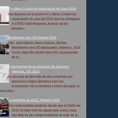
4º y útimo Control de maduración de Uvas 2016
Hoy dejamos en el post el 4º y último Control de
maduración de uvas de 2016 que ha entregado
el CRDO Utiel-Requena. A pesar de los
pesares...
Movimiento Vino DO-Brindis 2018
Foto: José Alfonso Sierra Salinas_Brindis
Movimiento vino DO Binissalem_Mallorca_2018
Como cada año desde hace dos, la propuesta
de la ...
El Hazmerreír de la cotización de vinos por
Valencia_ Dic 2013
Es raro que se den más de dos cosechas con
precios en origen atractivos para los
productores. No lo decimos a humo de pajas, lo
mos mira...
La Vendimia de 2016_Octubre 2016
Una controvertida vendimia desde que el Otoño de
2015 no dejó caer las aguas que suele y que,
esa falta ha ido comprometiendo el resto de si...