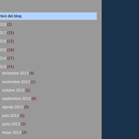
ivo del blog
018
(2)
017
(15)
016
(12)
015
(18)
014
(27)
013
(41)
►
diciembre 2013
(4)
►
noviembre 2013
(1)
►
octubre 2013
(2)
►
septiembre 2013
(6)
►
agosto 2013
(5)
►
julio 2013
(3)
►
junio 2013
(3)
►
mayo 2013
(2)