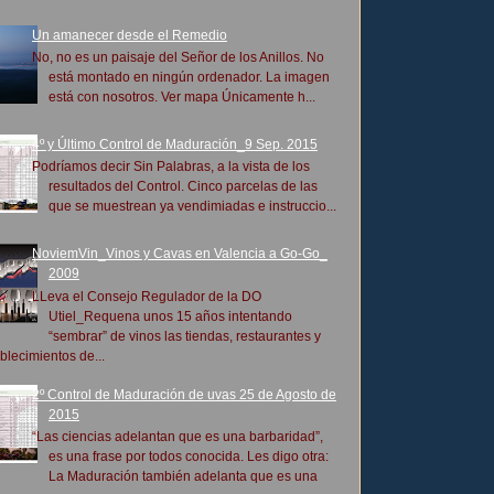
Un amanecer desde el Remedio
No, no es un paisaje del Señor de los Anillos. No
está montado en ningún ordenador. La imagen
está con nosotros. Ver mapa Únicamente h...
4º y Último Control de Maduración_9 Sep. 2015
Podríamos decir Sin Palabras, a la vista de los
resultados del Control. Cinco parcelas de las
que se muestrean ya vendimiadas e instruccio...
NoviemVin_Vinos y Cavas en Valencia a Go-Go_
2009
LLeva el Consejo Regulador de la DO
Utiel_Requena unos 15 años intentando
“sembrar” de vinos las tiendas, restaurantes y
blecimientos de...
2º Control de Maduración de uvas 25 de Agosto de
2015
“Las ciencias adelantan que es una barbaridad”,
es una frase por todos conocida. Les digo otra:
La Maduración también adelanta que es una