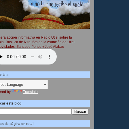
era acción informativa en Radio Utiel sobre la
sia_Basilica de Ntra. Sra de la Asunción de Utiel.
evistados: Santiago Ponce y José Alabau
nslate
red by
Translate
car este blog
as de página en total