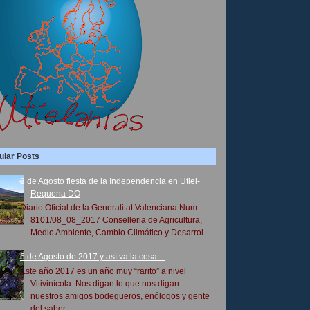
ular Posts
8 de Agosto fiesta de la Independencia en Utiel-
Requena DO
Diario Oficial de la Generalitat Valenciana Num.
8101/08_08_2017 Conselleria de Agricultura,
Medio Ambiente, Cambio Climático y Desarrol...
6 de Agosto de 2017 y así va la cosa…
Este año 2017 es un año muy “rarito” a nivel
Vitivinícola. Nos digan lo que nos digan
nuestros amigos bodegueros, enólogos y gente
del saber...