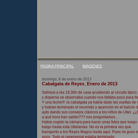
PAGINA PRINCIPAL
IMÁGENES
domingo, 6 de enero de 2013
Cabalgata de Reyes_Enero de 2013
Salimos a las 19,30h de casa acudiendo al circuito típic
y dispersa se observaba cuando nos faltaba poco para lle
Y una leche!!! la cabalgata ya había dado las vueltas de 
y habían terminado el recorrido y aparición en el balcón 
ayto dando sus consejos clásicos a los niños de Utiel. ¿
a qué hora han salido??? nos preguntamos…
Había cogido la cámara para hacer unas fotos que luego
traigo hasta esta Utielanías. No es la primera vez que
transporto a los Reyes Magos hasta aquí. Pues mi gozo 
pozo. Todo el ceremonial estaba terminado.