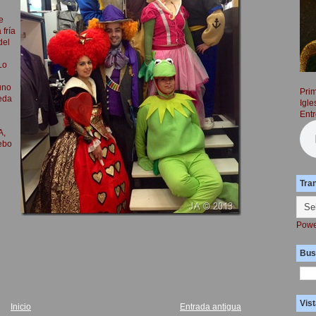
e
fría
del
Lo
uno
Prim
ueda
Igle
Entr
A,
Cebo
Tra
Powe
Bus
Vist
Inicio
Entrada antigua