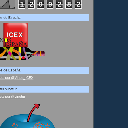
1
2
0
9
2
8
2
os de España
os de España
ets por @Vinos_ICEX
ter Vinetur
ets por @vinetur