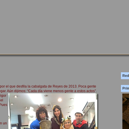
Red
o por el que desfila la cabalgata de Reyes de 2013. Poca gente
Prim
gar. Aún dijimos: “Cada día viene menos gente a estos actos”.
rigor
del
¿Pues
en un