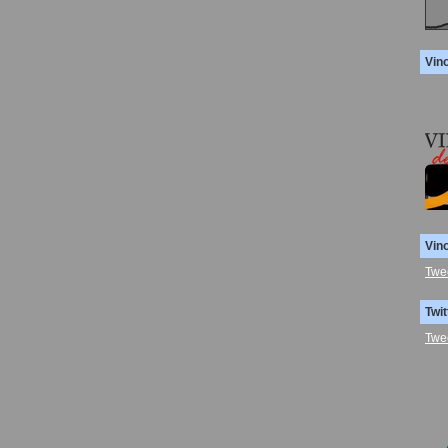
Vin
Vin
Twe
Twit
Twe