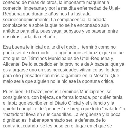
cortedad de miras de otros, la importante maquinaria
comercial imperante y por la maldita enfermedad de Utiel-
Requena que durante años nos ha lastrado
socioeconomicamente: La complacencia, la odiada
complacencia sobre la que no se ha encontrado aún
antídoto para ella, pues vaga, subyace y se pasean entre
nosotros cada día del año.
Esa buena fe inicial de, te di el dedo… terminó como no
podía ser de otro modo, …cogiéndonos el brazo, que no fue
otro que los Términos Municipales de Utiel-Requena y
Alicante. De lo sucedido en la provincia de Albacete, que ya
es alargarse uno en sus necesidades vitivinícolas, lo dejo
para otro pensador con más raigambre en la Meseta. Que
malo sería que alguien no le hiciese la oportuna crítica.
Pues bien. El brazo, versus Términos Municipales, se
consiguieron, con bajeza, de forma forzada, por quién tenía
el lápiz que escribe en el Diario Oficial y el silencio y la
quietud cómplice de “peones” de brega que todo “matador” o
“matadora” lleva en sus cuadrillas. La vergüenza y la poca
dignidad es haber aparentado ser la defensa de lo
contrario, cuando se les puso en el lugar en el que se