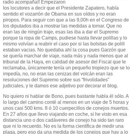
radio acompaña!! Empezaron
los locutores a decir que el Presidente Zapatero, había
sentido el vozarrón de Obama en sus oídos y no eran
piropos. Para seguir con que a las 9,00h en el Congreso de
los diputados iba a mostrar las medidas a tomar. Que no
eran las de ningún traje, esas las iba a dar el Supremo
porque la ropa de Camps, pudiese hasta llevar polillas y lo
mismo volvían a reabrir el caso por si las bolsitas de polill
estaban vacias. No quedaba ahí la cosa pues Garzón que
se quería marchar de viaje, nada más y nada menos que al
tribunal de la Haya, en calidad de asesor del Fiscal que le
reclamaba, únicamente tenía un pequeño tropiezo que se lo
impedía, no, no eran las cenizas del volcán eran las
resoluciones del Supremo sobre sus “frivolidades”
judiciales, y le damos ese adjetivo por decorar el blog.
No quiero ni hablar de Bono, pues bastante habla él sólo. A
lo largo del camino conté al menos en un viaje de 5 horas y
unos casi 500 kms. 8 ó 10 cuerpecillos de conejos muertos.
En 27 años que llevo viajando en coche, si he visto en esa
distancia uno o dos cadáveres de conejo ha sido tan raro
que ni lo recuerdo. No es la forma científica de medir una
plaga, pero eso da una medida de los conejos que hay a lo