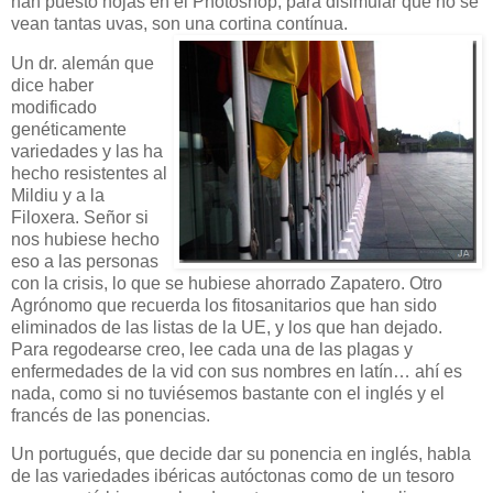
han puesto hojas en el Photoshop, para disimular que no se
vean tantas uvas, son una cortina contínua.
Un dr. alemán que
dice haber
modificado
genéticamente
variedades y las ha
hecho resistentes al
Mildiu y a la
Filoxera. Señor si
nos hubiese hecho
eso a las personas
con la crisis, lo que se hubiese ahorrado Zapatero. Otro
Agrónomo que recuerda los fitosanitarios que han sido
eliminados de las listas de la UE, y los que han dejado.
Para regodearse creo, lee cada una de las plagas y
enfermedades de la vid con sus nombres en latín… ahí es
nada, como si no tuviésemos bastante con el inglés y el
francés de las ponencias.
Un portugués, que decide dar su ponencia en inglés, habla
de las variedades ibéricas autóctonas como de un tesoro