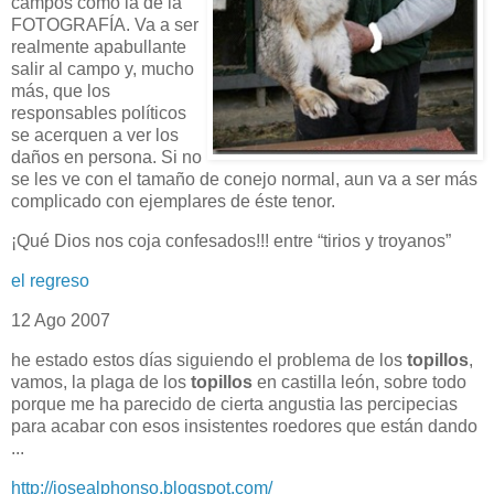
campos como la de la
FOTOGRAFÍA. Va a ser
realmente apabullante
salir al campo y, mucho
más, que los
responsables políticos
se acerquen a ver los
daños en persona. Si no
se les ve con el tamaño de conejo normal, aun va a ser más
complicado con ejemplares de éste tenor.
¡Qué Dios nos coja confesados!!! entre “tirios y troyanos”
el regreso
12 Ago 2007
he estado estos días siguiendo el problema de los
topillos
,
vamos, la plaga de los
topillos
en castilla león, sobre todo
porque me ha parecido de cierta angustia las percipecias
para acabar con esos insistentes roedores que están dando
...
http://josealphonso.blogspot.com/