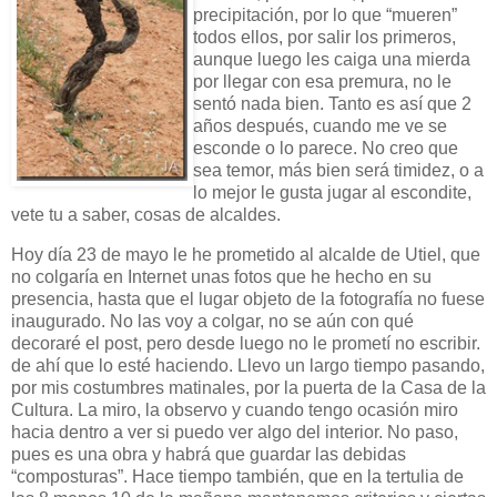
precipitación, por lo que “mueren”
todos ellos, por salir los primeros,
aunque luego les caiga una mierda
por llegar con esa premura, no le
sentó nada bien. Tanto es así que 2
años después, cuando me ve se
esconde o lo parece. No creo que
sea temor, más bien será timidez, o a
lo mejor le gusta jugar al escondite,
vete tu a saber, cosas de alcaldes.
Hoy día 23 de mayo le he prometido al alcalde de Utiel, que
no colgaría en Internet unas fotos que he hecho en su
presencia, hasta que el lugar objeto de la fotografía no fuese
inaugurado. No las voy a colgar, no se aún con qué
decoraré el post, pero desde luego no le prometí no escribir.
de ahí que lo esté haciendo. Llevo un largo tiempo pasando,
por mis costumbres matinales, por la puerta de la Casa de la
Cultura. La miro, la observo y cuando tengo ocasión miro
hacia dentro a ver si puedo ver algo del interior. No paso,
pues es una obra y habrá que guardar las debidas
“composturas”. Hace tiempo también, que en la tertulia de