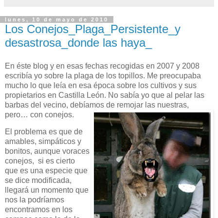
lunes, 10 de mayo de 2010
Los Conejos_Plaga_Persistente_y
desastrosa_donde las haya_
En éste blog y en esas fechas recogidas en 2007 y 2008
escribía yo sobre la plaga de los topillos. Me preocupaba
mucho lo que leía en esa época sobre los cultivos y sus
propietarios en Castilla León. No sabía yo que al pelar las
barbas del vecino, debíamos de remojar las nuestras,
pero… con
conejos.
El problema es que de
amables, simpáticos y
bonitos, aunque voraces
conejos, si es cierto
que es una especie que
se dice modificada,
llegará un momento que
nos la podríamos
encontramos en los