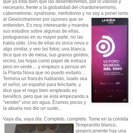
que ya está bien que las desenterremos, por lo valioso y
necesario, frente a la globalidad del chardoneserismo,
cabernetismo, syrahismo, merlotismo y no voy
a poner ismo
al
Gewürztraminer
por razones que se
entienden. Es muy interesante y muestra
sus estudios sobre algunas de ellas,
portuguesas en su mayor parte, no las
había oído. Una de ellas es since nova o
algo similar, y veo las fotos; uva blanca,
dice que es de mesa, sus granos gordos,
recios, las hojas como papel de estraza
pero en verde… y empiezo a pensar en
la Planta Nova que no puedo evitarlo…
Termina un francés hablando, loado sea
el señor, un español para felicitarle, y
dice que el riego bien empleado es
benéfico, pero que se está empezando a
“vender” vino sin agua. Éramos pocos y
la abuela nos dio un susto..
Vaya día, vaya día. Completo, completo. Tome en la comida
Tempranillo
blanco,
alegoricamente hay una