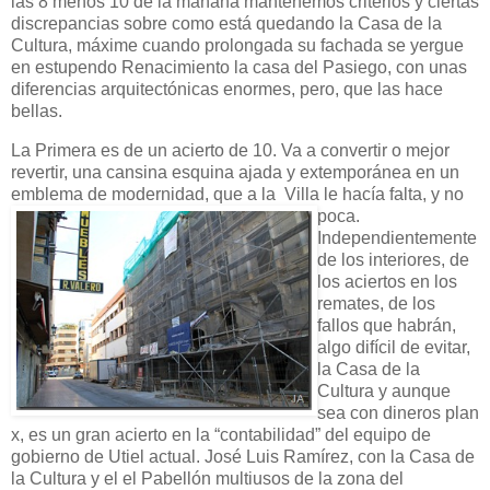
las 8 menos 10 de la mañana mantenemos criterios y ciertas
discrepancias sobre como está quedando la Casa de la
Cultura, máxime cuando prolongada su fachada se yergue
en estupendo Renacimiento la casa del Pasiego, con unas
diferencias arquitectónicas enormes, pero, que las hace
bellas.
La Primera es de un acierto de 10. Va a convertir o mejor
revertir, una cansina esquina ajada y extemporánea en un
emblema de modernidad, que a la Villa le hacía falta,
y no
poca.
Independientemente
de los interiores, de
los aciertos en los
remates, de los
fallos que habrán,
algo difícil de evitar,
la Casa de la
Cultura y aunque
sea con dineros plan
x, es un gran acierto en la “contabilidad” del equipo de
gobierno de Utiel actual. José Luis Ramírez, con la Casa de
la Cultura y el el Pabellón multiusos de la zona del