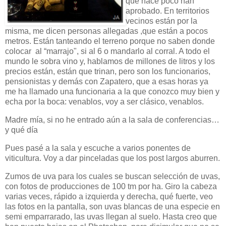
que hace poco han
aprobado. En territorios
vecinos están por la
misma, me dicen personas allegadas ,que están a pocos
metros. Están tanteando el terreno porque no saben donde
colocar al “marrajo", si al 6 o mandarlo al corral. A todo el
mundo le sobra vino y, hablamos de millones de litros y los
precios están, están que trinan, pero son los funcionarios,
pensionistas y demás con Zapatero, que a esas horas ya
me ha llamado una funcionaria a la que conozco muy bien y
echa por la boca: venablos, voy a ser clásico, venablos.
Madre mía, si no he entrado aún a la sala de conferencias…
y qué día
Pues pasé a la sala y escuche a varios ponentes de
viticultura. Voy a dar pinceladas que los post largos aburren.
Zumos de uva para los cuales se buscan selección de uvas,
con fotos de producciones de 100 tm por ha. Giro la cabeza
varias veces, rápido a izquierda y derecha, qué fuerte, veo
las fotos en la pantalla, son uvas blancas de una especie en
semi emparrarado, las uvas llegan al suelo. Hasta creo que