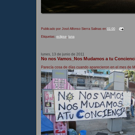
Publicado por
José Alfonso Sierra Salinas
en
01:00
Etiquetas:
eclipse
,
luna
lunes, 13 de junio de 2011
No nos Vamos_Nos Mudamos a tu Concienc
Parecía cosa de días cuando aparecieron en el mes de M