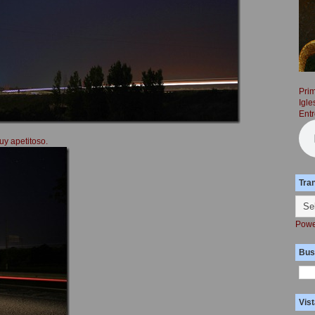
Prim
Igle
Entr
uy apetitoso.
Tra
Powe
Bus
Vist