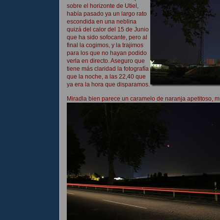
sobre el horizonte de Utiel,
había pasado ya un largo rato
escondida en una neblina
quizá del calor del 15 de Junio
que ha sido sofocante, pero al
final la cogimos, y la trajimos
para los que no hayan podido
verla en directo. Aseguro que
tiene más claridad la fotografía
que la noche, a las 22,40 que
ya era la hora que disparamos.
Miradla bien parece un caramelo de naranja apetitoso, m