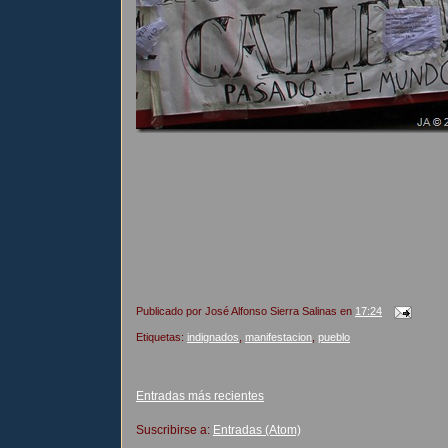
Publicado por
José Alfonso Sierra Salinas
en
17:24
Etiquetas:
indignados
,
manifestacion
,
pueblo
Entradas más recientes
Suscribirse a:
Entradas (Atom)