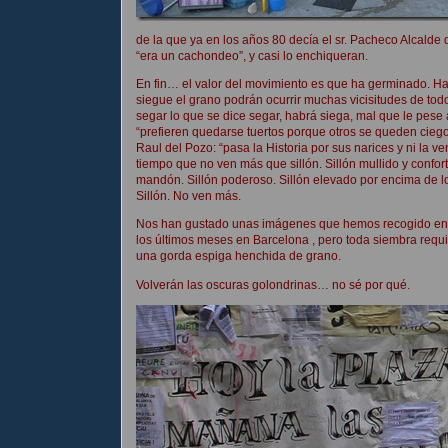
de la que ya en los años 80 decía el sr. Pacheco Alcalde 
“era un cachondeo”, y casi lo enchiqueran.
En fin… el valor del movimiento es que ha germinado. H
siegue el grano podrán ocurrir muchas vicisitudes de todo
segar lo que se dice segar, habrá siega, mal que le pese
“prefieren quedarse tuertos porque otros se queden cieg
Raul del Pozo: “pasa la Historia por sus narices y ni la v
tiempo que no ven más que sillón. Sillón mullido y confort
mandón. Sillón poderoso. Sillón elevado por encima de los
Sillón. No ven más.
Nos han gustado unas imágenes que hemos recogido en la
los últimos meses en Barcelona , pero toda siembra requ
una gorda espiga henchida de grano.
Volverán las oscuras golondrinas… no sé por qué.