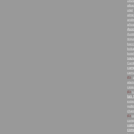
192
alba
utiel
alme
andr
años
Asoc
Austr
requ
bacc
boba
botel
sauv
Camb
camp
carn
(1)
alam
casa
(1)
c
las 
extr
galli
char
(1)
c
comp
vale
con