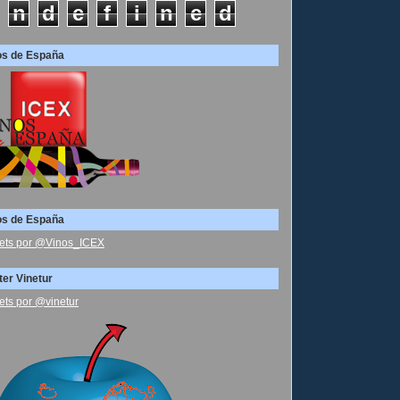
n
d
e
f
i
n
e
d
os de España
os de España
ets por @Vinos_ICEX
ter Vinetur
ets por @vinetur