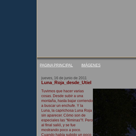
PAGINA PRINCIPAL
IMÁGENES
jueves, 16 de junio de 2011
Luna_Roja_desde_Utiel
Tuvimos que hacer varias
cosas. Desde subir a una
montaña, hasta bajar corriendo
a buscar un enchufe. Y la
Luna, la caprichosa Luna Roja
sin aparecer. Cómo son de
especiales las “féminas”!!. Pero
al final salió, y se fue
mostrando poco a poco.
Cuando había subido un poco