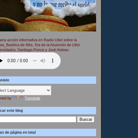
era acción informativa en Radio Utiel sobre la
sia_Basilica de Ntra. Sra de la Asunción de Utiel.
evistados: Santiago Ponce y José Alabau
nslate
red by
Translate
car este blog
as de página en total