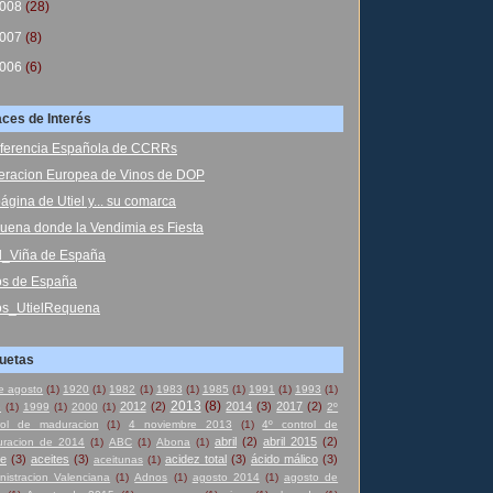
008
(28)
007
(8)
006
(6)
aces de Interés
ferencia Española de CCRRs
eracion Europea de Vinos de DOP
ágina de Utiel y... su comarca
uena donde la Vendimia es Fiesta
el_Viña de España
os de España
os_UtielRequena
quetas
e agosto
(1)
1920
(1)
1982
(1)
1983
(1)
1985
(1)
1991
(1)
1993
(1)
2013
(8)
2012
(2)
2014
(3)
2017
(2)
8
(1)
1999
(1)
2000
(1)
2º
rol de maduracion
(1)
4 noviembre 2013
(1)
4º control de
abril
(2)
abril 2015
(2)
racion de 2014
(1)
ABC
(1)
Abona
(1)
te
(3)
aceites
(3)
acidez total
(3)
ácido málico
(3)
aceitunas
(1)
nistracion Valenciana
(1)
Adnos
(1)
agosto 2014
(1)
agosto de