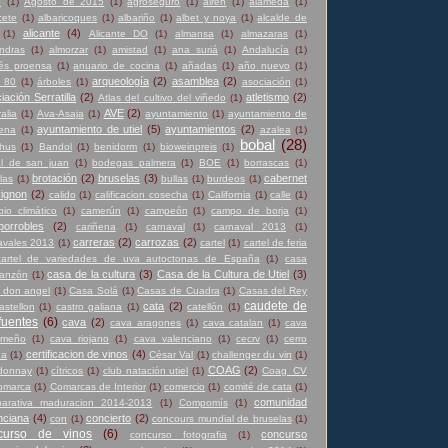
0
(1)
Agosto de 2015
(1)
agroseguro
(1)
airen
(1)
alameda
(1)
cete
(1)
albaricoques
(1)
albariño
(1)
albet y noya
(1)
alcalde de
alicante
(4)
(1)
Alicante DO
(1)
almansa
(1)
almazaras
(1)
ndras
(1)
almorzar
(1)
amistad
(1)
ana suriá
(1)
Andalucía
(1)
és proensa
(1)
anuario de cocina
(1)
añadas
(1)
año nuevo
(1)
arqueología
(2)
asamblea
(2)
 80
(1)
árboles
(1)
asociación
(1)
iación Serratilla
(2)
atletismo
(2)
Atlas del cultivo del viñedo
(1)
AVE
(2)
alia
(1)
Ava-Asaja
(1)
ayuntamiento
(1)
ayuntamiento de
ayuntamiento de utiel
(5)
ayuntamientos
(2)
ena
(1)
azalea
(1)
bobal
(28)
hus
(1)
Bandol
(1)
benidorm
(1)
bioweinpreis
(1)
l de san juan
(1)
bodegas palmera
(1)
BOE
(1)
borrascas
(1)
brotación
(2)
bruselas
(3)
cabernet
las
(1)
bullas
(1)
burdeos
(1)
ignon
(2)
calido
(1)
calificacion cosecha
(1)
California
(1)
calle
(1)
io climático
(1)
camerún
(1)
campeón
(1)
campo de borja
(1)
orrobles
(2)
cariñena
(1)
carnaval
(1)
carnaval 2013
(1)
carreras
(2)
carrozas
(2)
avales 2013
(1)
cartel
(1)
cartel de feria
cartel de variedades de uva autoctonas de España
(1)
casa
casa de la cultura
(3)
Casa de la Cultura de Utiel
(3)
anzón
(1)
 don angel
(1)
Casa Solá
(1)
Casas de Cuadra
(1)
Casas del Rey
caudete de
cata
(2)
astellon
(1)
castro galiana
(1)
catellón
(1)
fuentes
(6)
cava
(2)
cava aragones
(1)
cava catalan
(1)
cava
emeño
(1)
cava riojano
(1)
cava valenciano
(1)
cecrv
(1)
cerro
certificacion de vinos
(4)
na
(1)
César Val
(1)
challenger du vin
(1)
COAG
(2)
donnay
(1)
cítricos
(1)
club natación utiel
(1)
Coag_CV
omarca
(1)
Comarcas de Interior
(1)
comercio
(1)
comité de cata
(1)
comunidad
arativa maduracion 2014-2013
(1)
Compomís
(1)
nciana
(4)
concierto
(2)
con
(1)
concours mundial de bruselas
(1)
curso de vinos
(6)
concurso
concurso fotografia
(1)