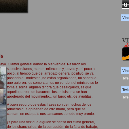
u
Vin
ia
ayo. Clamor general dando la bienvenida.
Pasaron los
sucesivos lunes, martes, miércoles y jueves y así poco a
Vin
poco, al tiempo que del arrebato general positivo, se va
pasando al: molestan, no están organizados, no saben lo
Twe
que quieren, los comerciantes no venden, el ministro se lo
toma a sorna, alguien tendrá que desalojarlos, es que
Twit
aquello parece un basurero, los antisistema se han
apoderado del movimiento… un largo etc. de ayuditas.
Twe
A buen seguro que estas frases son de muchos de los
primeros que opinaban de otro modo, pero que se
cansan, en éste país nos cansamos de todo muy pronto.
¡Y para una vez que alguien se cansa del clima general,
de los chanchullos, de la corrupción, de la falta de trabajo,