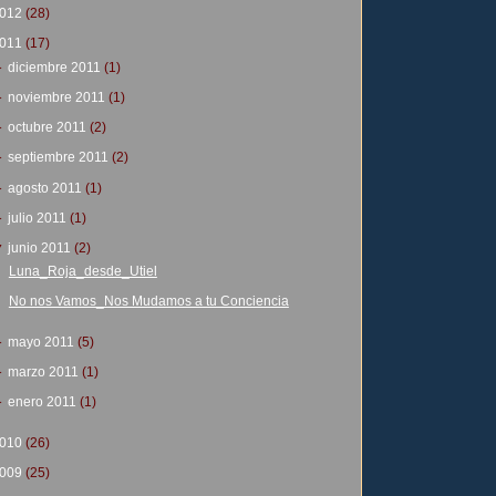
012
(28)
011
(17)
►
diciembre 2011
(1)
►
noviembre 2011
(1)
►
octubre 2011
(2)
►
septiembre 2011
(2)
►
agosto 2011
(1)
►
julio 2011
(1)
▼
junio 2011
(2)
Luna_Roja_desde_Utiel
No nos Vamos_Nos Mudamos a tu Conciencia
►
mayo 2011
(5)
►
marzo 2011
(1)
►
enero 2011
(1)
010
(26)
009
(25)