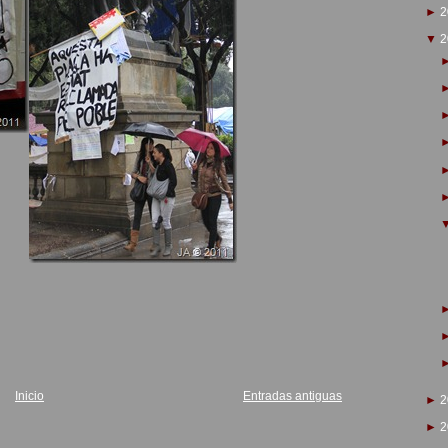
►
2
▼
2
Inicio
Entradas antiguas
►
2
►
2