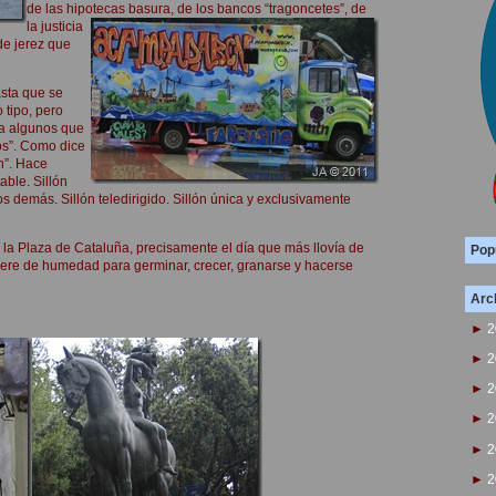
de las hipotecas basura, de los bancos “tragoncetes”,
de
la justicia
de jerez que
asta que se
 tipo, pero
 a algunos que
os”. Como dice
en”. Hace
able. Sillón
 demás. Sillón teledirigido. Sillón única y exclusivamente
 Plaza de Cataluña, precisamente el día que más llovía de
Pop
iere de humedad para germinar, crecer, granarse y hacerse
Arch
►
2
►
2
►
2
►
2
►
2
►
2