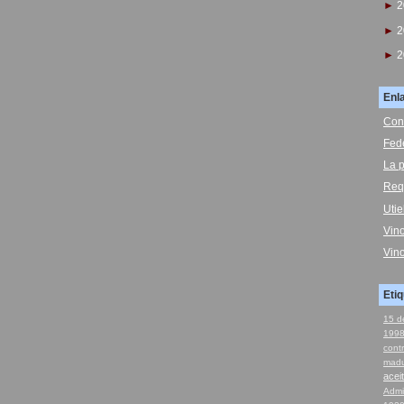
►
2
►
2
►
2
Enl
Con
Fed
La p
Req
Uti
Vin
Vin
Eti
15 d
199
cont
madu
acei
Admi