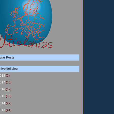
ular Posts
ivo del blog
018
(2)
017
(15)
016
(12)
015
(18)
014
(27)
013
(41)