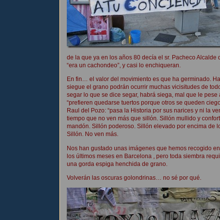
de la que ya en los años 80 decía el sr. Pacheco Alcalde 
“era un cachondeo”, y casi lo enchiqueran.
En fin… el valor del movimiento es que ha germinado. H
siegue el grano podrán ocurrir muchas vicisitudes de todo
segar lo que se dice segar, habrá siega, mal que le pese
“prefieren quedarse tuertos porque otros se queden cieg
Raul del Pozo: “pasa la Historia por sus narices y ni la v
tiempo que no ven más que sillón. Sillón mullido y confort
mandón. Sillón poderoso. Sillón elevado por encima de los
Sillón. No ven más.
Nos han gustado unas imágenes que hemos recogido en la
los últimos meses en Barcelona , pero toda siembra requ
una gorda espiga henchida de grano.
Volverán las oscuras golondrinas… no sé por qué.