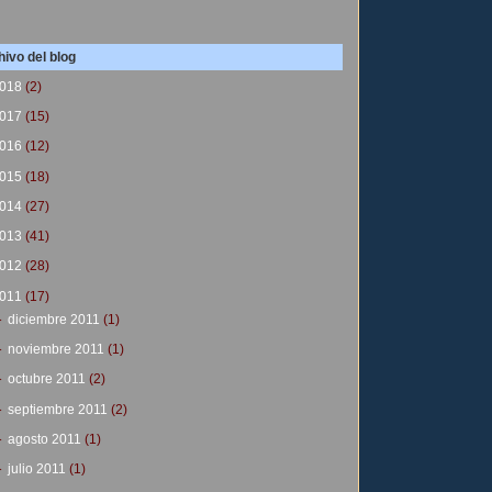
ivo del blog
018
(2)
017
(15)
016
(12)
015
(18)
014
(27)
013
(41)
012
(28)
011
(17)
►
diciembre 2011
(1)
►
noviembre 2011
(1)
►
octubre 2011
(2)
►
septiembre 2011
(2)
►
agosto 2011
(1)
►
julio 2011
(1)