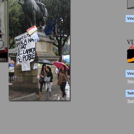
Vin
Vin
Twe
Twit
Twe