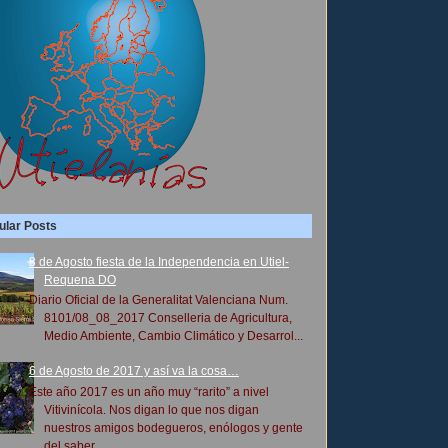
ular Posts
8 de Agosto fiesta de la Independencia en Utiel-
Requena DO
Diario Oficial de la Generalitat Valenciana Num.
8101/08_08_2017 Conselleria de Agricultura,
Medio Ambiente, Cambio Climático y Desarrol...
6 de Agosto de 2017 y así va la cosa…
Este año 2017 es un año muy “rarito” a nivel
Vitivinícola. Nos digan lo que nos digan
nuestros amigos bodegueros, enólogos y gente
del saber...