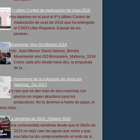
4º y útimo Control de maduración de Uvas 2016
Hoy dejamos en el post el 4º y último Control de
maduración de uvas de 2016 que ha entregado
el CRDO Utiel-Requena. A pesar de los
pesares...
Movimiento Vino DO-Brindis 2018
Foto: José Alfonso Sierra Salinas_Brindis
Movimiento vino DO Binissalem_Mallorca_2018
Como cada año desde hace dos, la propuesta
de la ...
El Hazmerreír de la cotización de vinos por
Valencia_ Dic 2013
Es raro que se den más de dos cosechas con
precios en origen atractivos para los
productores. No lo decimos a humo de pajas, lo
mos mira...
La Vendimia de 2016_Octubre 2016
Una controvertida vendimia desde que el Otoño de
2015 no dejó caer las aguas que suele y que,
esa falta ha ido comprometiendo el resto de si...