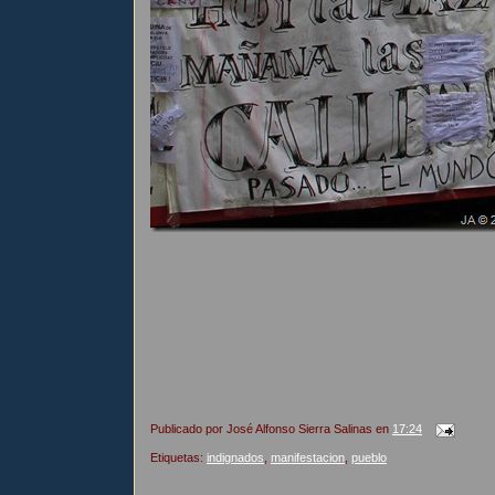
Publicado por
José Alfonso Sierra Salinas
en
17:24
Etiquetas:
indignados
,
manifestacion
,
pueblo