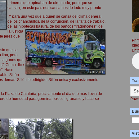
primeros que opinaban de otro modo, pero que se
cansan, en éste país nos cansamos de todo muy pronto.
¡Y para una vez que alguien se cansa del clima general,
de los chanchullos, de la corrupción, de la falta de trabajo,
de las hipotecas basura, de los bancos “tragoncetes”,
de
la justicia
de jerez que
Prim
Igle
asta que se
Entr
 tipo, pero
 a algunos que
os”. Como dice
en”. Hace
able. Sillón
 demás. Sillón teledirigido. Sillón única y exclusivamente
Tra
 Plaza de Cataluña, precisamente el día que más llovía de
iere de humedad para germinar, crecer, granarse y hacerse
Powe
Bus
Vist