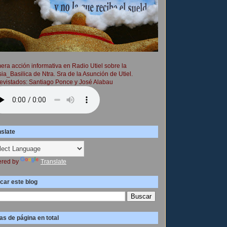
era acción informativa en Radio Utiel sobre la
sia_Basilica de Ntra. Sra de la Asunción de Utiel.
evistados: Santiago Ponce y José Alabau
nslate
red by
Translate
car este blog
as de página en total