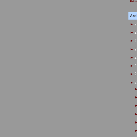
ba...
Arch
►
2
►
2
►
2
►
2
►
2
►
2
►
2
▼
2