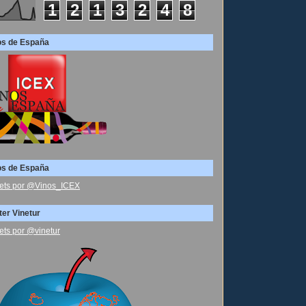
1
2
1
3
2
4
8
os de España
os de España
ets por @Vinos_ICEX
ter Vinetur
ets por @vinetur