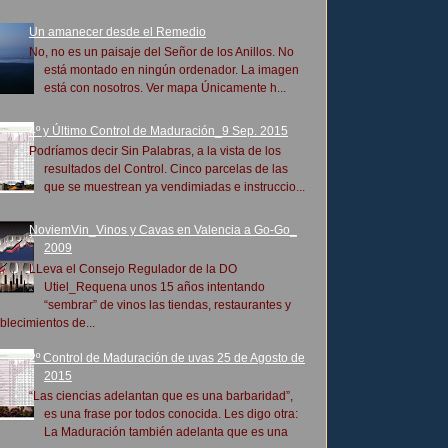
Un amanecer desde el Remedio
No, no es un paisaje del Señor de los Anillos. No
está montado en ningún ordenador. La imagen
está con nosotros. Ver mapa Únicamente h...
4º y Último Control de Maduración_9 Sep. 2015
Podríamos decir Sin Palabras, a la vista de los
resultados del Control. Cinco parcelas de las
que se muestrean ya vendimiadas e instruccio...
NoviemVin_Vinos y Cavas en Valencia a Go-Go_
2009
LLeva el Consejo Regulador de la DO
Utiel_Requena unos 15 años intentando
“sembrar” de vinos las tiendas, restaurantes y
blecimientos de...
2º Control de Maduración de uvas 25 de Agosto de
2015
“Las ciencias adelantan que es una barbaridad”,
es una frase por todos conocida. Les digo otra:
La Maduración también adelanta que es una