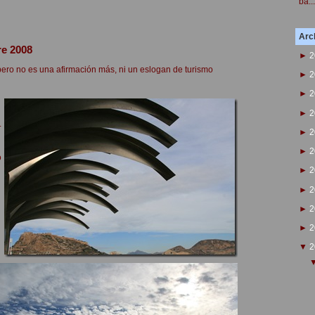
ba...
Arch
re 2008
►
2
o, pero no es una afirmación más, ni un eslogan de turismo
►
2
►
2
►
2
.
►
2
►
2
o
►
2
►
2
►
2
►
2
▼
2