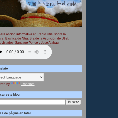
era acción informativa en Radio Utiel sobre la
sia_Basilica de Ntra. Sra de la Asunción de Utiel.
evistados: Santiago Ponce y José Alabau
nslate
red by
Translate
car este blog
as de página en total