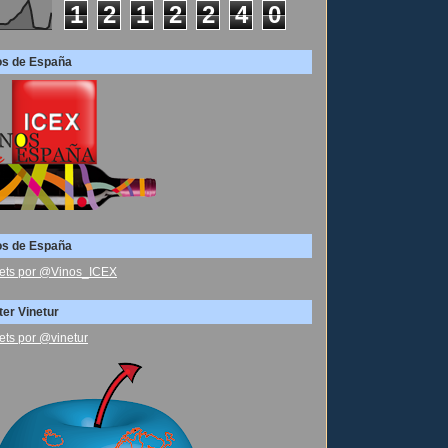
1
2
1
2
2
4
0
os de España
os de España
ets por @Vinos_ICEX
ter Vinetur
ets por @vinetur