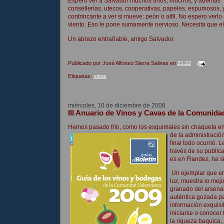
Espero ver a Salvador muchos años, muchos, y además “en
consellerías, utecos, cooperativas, papeles, espumosos, 
contrincante a ver si mueve: peón o alfil. No espero verl
viento. Eso le pone sumamente nervioso. Necesita que el 
Un abrazo entrañable, amigo Salvador.
Publicado por
José Alfonso Sierra Salinas
en
21:22
Etiquetas:
vinos
miércoles, 10 de diciembre de 2008
III Anuario de Vinos y Cavas de la Comunid
Hemos pasado frío, como los esquimales sin chaqueta en
de la administració
final todo ocurrió.
través de su publica
es en Flandes, ha s
Un ejemplar que en 
luz, muestra lo mejo
granado del arsenal 
auténtica gozada pa
información exquisi
iniciarse o conocer 
la riqueza baquica