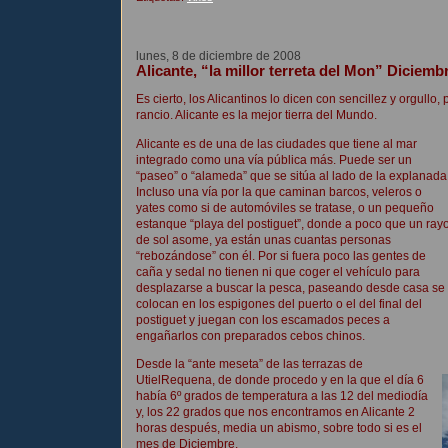
lunes, 8 de diciembre de 2008
Alicante, “la millor terreta del Mon” Diciemb
Es cierto, los Alicantinos lo dicen con sencillez y orgull
rancio. Alicante es la mejor tierra del Mundo.
Alicante es de una de las ciudades que tiene al mar
integrado como una vía pública más. Puede ser un
“paseo” o “alameda” que se sitúa al lado de la explanada
Incluso una vía por la que caminan barcos, veleros o
yates como si de automóviles se tratase, o un pequeño
estanque “playa del postiguet”, donde a poco que un ray
de sol asome, ya están unas cuantas personas
“rebozándose” con él. Por si fuera poco las gentes de
caña y sedal no tienen ni que coger el vehículo para
desplazarse a buscar la pesca, paseando desde casa se
colocan en los espigones del puerto o el del final del
postiguet y juegan con los escamados peces a
engañarlos con preparados cebos chinos.
Desde la “ante meseta” de las terrazas de
UtielRequena, de donde procedo y en la que el día 6
había 6º grados de temperatura a las 12 del mediodía
y, los 22 grados que nos encontramos en Alicante 2
horas después, media un abismo, sobre todo si es el
mes de Diciembre.