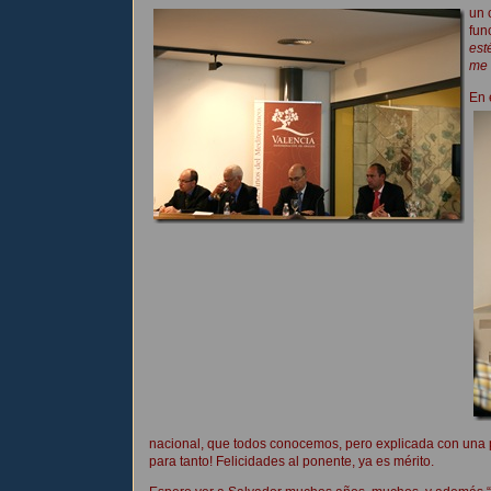
un 
fun
est
me 
En 
nacional, que todos conocemos, pero explicada con una 
para tanto! Felicidades al ponente, ya es mérito.