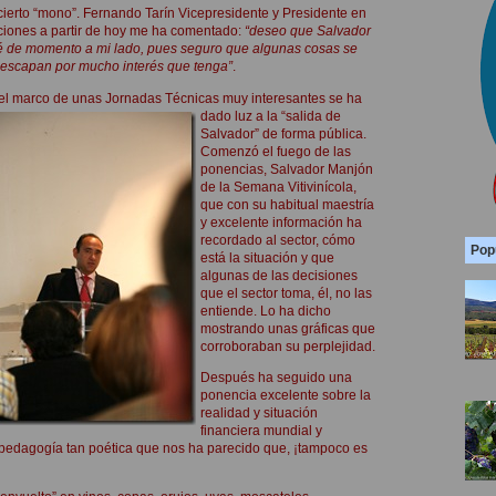
cierto “mono”. Fernando Tarín Vicepresidente y Presidente en
ciones a partir de hoy me ha comentado:
“deseo que Salvador
é de momento a mi lado, pues seguro que algunas cosas se
escapan por mucho interés que tenga”
.
el marco de unas Jornadas Técnicas muy interesantes se ha
dado luz
a la “salida de
Salvador” de forma pública.
Comenzó el fuego de las
ponencias, Salvador Manjón
de la Semana Vitivinícola,
que con su habitual maestría
y excelente información ha
recordado al sector, cómo
Pop
está la situación y que
algunas de las decisiones
que el sector toma, él, no las
entiende. Lo ha dicho
mostrando unas gráficas que
corroboraban su perplejidad.
Después ha seguido una
ponencia excelente sobre la
realidad y situación
financiera mundial y
pedagogía tan poética que nos ha parecido que, ¡tampoco es