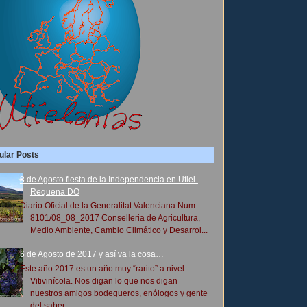
ular Posts
8 de Agosto fiesta de la Independencia en Utiel-
Requena DO
Diario Oficial de la Generalitat Valenciana Num.
8101/08_08_2017 Conselleria de Agricultura,
Medio Ambiente, Cambio Climático y Desarrol...
6 de Agosto de 2017 y así va la cosa…
Este año 2017 es un año muy “rarito” a nivel
Vitivinícola. Nos digan lo que nos digan
nuestros amigos bodegueros, enólogos y gente
del saber...