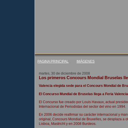
PAGINA PRINCIPAL
IMÁGENES
martes, 30 de diciembre de 2008
Los primeros Concours Mondial Bruselas lle
Valencia elegida sede para el Concours Mondial de Bru
El Concurso Mundial de Bruselas llega a Feria Valencia
El Concurso fue creado por Louis Havaux, actual preside
Internacional de Periodistas del sector del vino en 1994.
En 2006 decide reafirmar su carácter internacional y m
original, Concours Mondial de Bruxelles, se desplaza a 
Lisboa, Mastricht y en 2008 Burdeos.