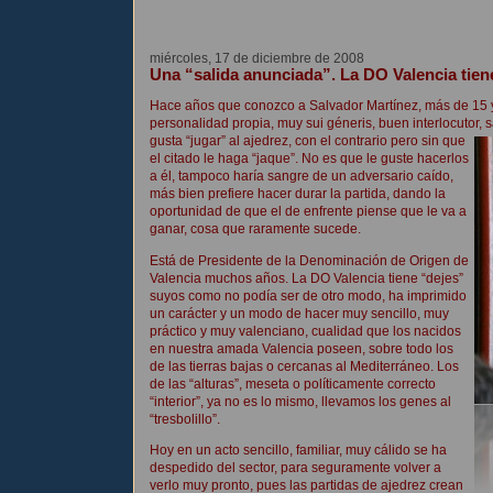
miércoles, 17 de diciembre de 2008
Una “salida anunciada”. La DO Valencia tiene
Hace años que conozco a Salvador Martínez, más de 15 y
personalidad propia, muy sui géneris, buen interlocutor, 
gusta “jugar” al ajedrez, con el contrario pero sin que
el citado le haga “jaque”. No es que le guste hacerlos
a él, tampoco haría sangre de un adversario caído,
más bien prefiere hacer durar la partida, dando la
oportunidad de que el de enfrente piense que le va a
ganar, cosa que raramente sucede.
Está de Presidente de la Denominación de Origen de
Valencia muchos años. La DO Valencia tiene “dejes”
suyos como no podía ser de otro modo, ha imprimido
un carácter y un modo de hacer muy sencillo, muy
práctico y muy valenciano, cualidad que los nacidos
en nuestra amada Valencia poseen, sobre todo los
de las tierras bajas o cercanas al Mediterráneo. Los
de las “alturas”, meseta o políticamente correcto
“interior”, ya no es lo mismo, llevamos los genes al
“tresbolillo”.
Hoy en un acto sencillo, familiar, muy cálido se ha
despedido del sector, para seguramente volver a
verlo muy pronto, pues las partidas de ajedrez crean