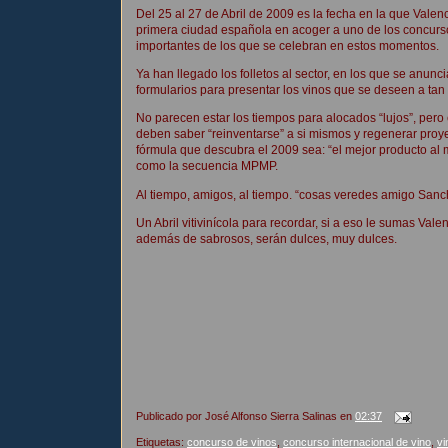
Del 25 al 27 de Abril de 2009 es la fecha en la que Valenc
primera ciudad española en acoger a uno de los concurs
importantes de los que se celebran en estos momentos.
Ya han llegado los folletos al sector, en los que se anunc
formularios para presentar los vinos que se deseen a tan
No parecen estar los tiempos para alocados “lujos”, pero 
deben saber “reinventarse” a si mismos y regenerar proye
fórmula que descubra el 2009 sea: “el mejor producto al m
como la secuencia MPMP.
Al tiempo, amigos, al tiempo. “cosas veredes amigo San
Un Abril vitivinícola para recordar, si a eso le sumas Val
además de sabrosos, serán dulces, muy dulces.
Publicado por
José Alfonso Sierra Salinas
en
02:37
Etiquetas:
concurso de vinos
,
concurso internacional de vino
,
vi