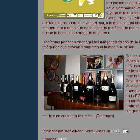
rebuscado el adjeti
de la Comunidad Va
rayana al mar, a la
Camporrobles o Sin
de 900 metros sobre el nivel del mar, o lo que es igual u
temperatura menos que en la fachada marítima de nuestr
noche lo hemos comprobado de nuevo.
Habíamos pensado traer aquí las imágenes típicas de la 
imágenes que evocan y sugieren al tiempo que sitúan.
Nos hem
vistazo 
el Museo
de honor
mayúscu
Cavas c
visto m
bodegas
en la D
en munic
embotel
ser que 
modo y en cualquier dirección. ¡Podemos!
Publicado por
José Alfonso Sierra Salinas
en
23:47
Etiquetas:
vinos