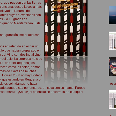
vo, que pueden dar las tierras
lenciana, desde la costa más
s elevadas llanuras de
arcas cuyas elevaciones son
nos 9 ó 10 grados de
o querido Mediterráneo. Esta
inauguración, mejor acercar
os entretenido en
echar un
a lo que habían preparado en
 del Vino con destino al vino
 del acto. La sorpresa ha sido
la, en UtielRequena, los
recen como las setas, hemos
arcas de Cavas de muchas
. Hoy en 2008 no hay Bodega
O, que estando en Requena o
esta
ipios colindantes no haya
lado aunque sea por encargo, un cava con su marca. Parece
eso “marca”. ¡Salud!, el potencial se desarrolla de cualquier