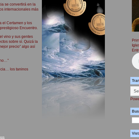
ia se convertirá en la
os internacionales más
ia el Certamen y los
 prestigioso Encuentro.
el vino y sus gentes
Prim
ctos sobre sí. Quizá la
Igle
ejor precio” algo así
Entr
cho…”
encia… los taninos
Tra
Powe
Bus
Vist
nos