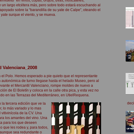
vuelto” en vinos, copas, orujos, uvas, moscateles,
y un largo etcétera más, pero sobre todo estará escuchando al
o apoyado sobre la “barandilla de su yate de Calpe”, oteando el
yate surque el viento, y se mueva.
ad Valenciana_2008
 el Polo. Hemos esperado a pie quieto que
el representante
n autonómica de turno llegase hasta el helado Museo, pero al
 Levante el Mercantil Valenciano, rompe moldes de nuevo a
ción de El Boletín y coloca en la calle otra pica, y esta vez no
ido en las Terrazas del Mediterráneo, en UtielRequena.
deci
la tercera edición que ve la
r, lo más variado y lo mas
vitivinícola de la CV. Una
ra los amantes del vino. Una
ta para los que deseen
lo que les rodea y, para todos,
, aunque sea redundante o