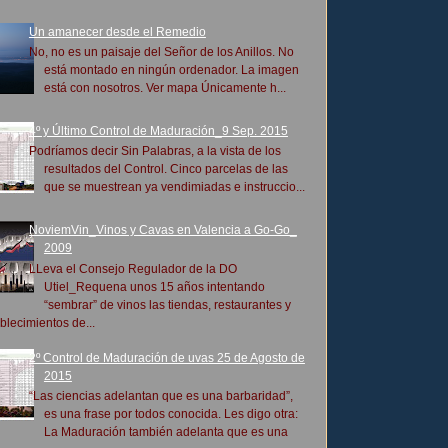
Un amanecer desde el Remedio
No, no es un paisaje del Señor de los Anillos. No
está montado en ningún ordenador. La imagen
está con nosotros. Ver mapa Únicamente h...
4º y Último Control de Maduración_9 Sep. 2015
Podríamos decir Sin Palabras, a la vista de los
resultados del Control. Cinco parcelas de las
que se muestrean ya vendimiadas e instruccio...
NoviemVin_Vinos y Cavas en Valencia a Go-Go_
2009
LLeva el Consejo Regulador de la DO
Utiel_Requena unos 15 años intentando
“sembrar” de vinos las tiendas, restaurantes y
blecimientos de...
2º Control de Maduración de uvas 25 de Agosto de
2015
“Las ciencias adelantan que es una barbaridad”,
es una frase por todos conocida. Les digo otra:
La Maduración también adelanta que es una