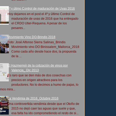
4º y útimo Control de maduración de Uvas 2016
Hoy dejamos en el post el 4º y último Control de
maduración de uvas de 2016 que ha entregado
el CRDO Utiel-Requena. A pesar de los
pesares...
Movimiento Vino DO-Brindis 2018
Foto: José Alfonso Sierra Salinas_Brindis
Movimiento vino DO Binissalem_Mallorca_2018
Como cada año desde hace dos, la propuesta
de la ...
El Hazmerreír de la cotización de vinos por
Valencia_ Dic 2013
Es raro que se den más de dos cosechas con
precios en origen atractivos para los
productores. No lo decimos a humo de pajas, lo
mos mira...
La Vendimia de 2016_Octubre 2016
Una controvertida vendimia desde que el Otoño de
2015 no dejó caer las aguas que suele y que,
esa falta ha ido comprometiendo el resto de si...