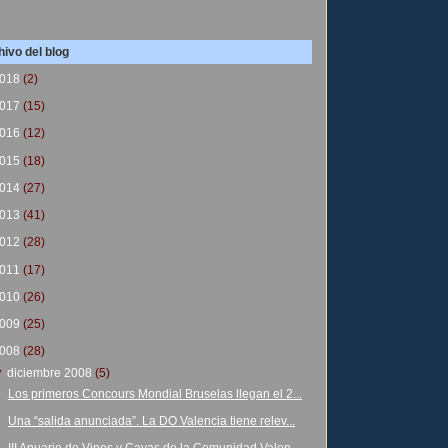
ivo del blog
018
(2)
017
(15)
016
(12)
015
(18)
014
(27)
013
(41)
012
(28)
011
(17)
010
(26)
009
(25)
008
(28)
▼
diciembre 2008
(5)
Los primeros Concours Mondial Bruselas llegan el 2...
Una “salida anunciada”. La DO Valencia tiene relev...