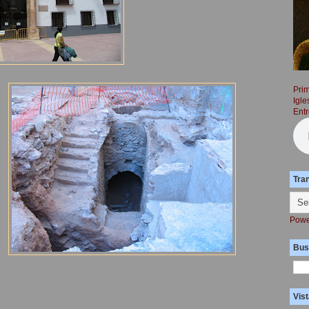
Prim
Igle
Entr
Tra
Powe
Bus
Vist