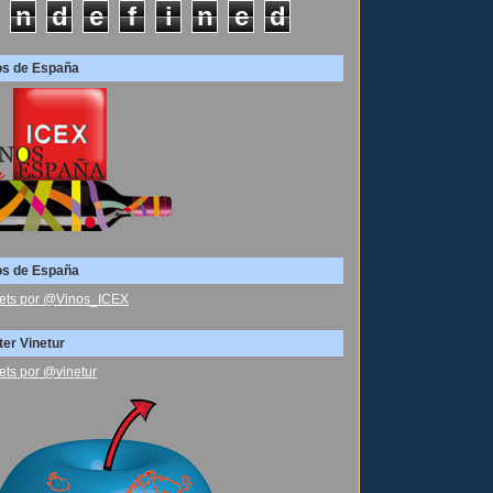
n
d
e
f
i
n
e
d
os de España
os de España
ets por @Vinos_ICEX
ter Vinetur
ets por @vinetur