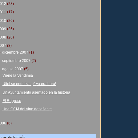
012
(28)
011
(17)
010
(26)
009
(25)
008
(28)
007
(8)
►
diciembre 2007
(1)
►
septiembre 2007
(2)
▼
agosto 2007
(5)
Viene la Vendimia
Utiel se endulza. ¡Y ya era hora!
Un Ayuntamiento asentado en la historia
El Regreso
Una OCM del vino desafiante
006
(6)
aces de Interés