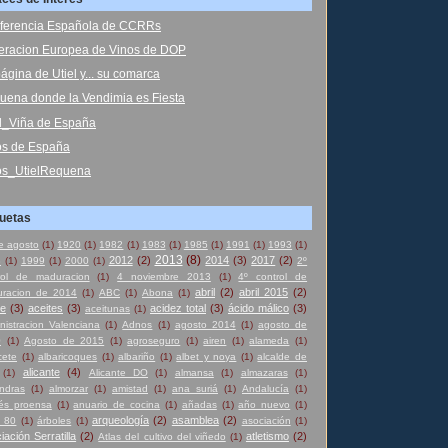
ferencia Española de CCRRs
eracion Europea de Vinos de DOP
ágina de Utiel y... su comarca
uena donde la Vendimia es Fiesta
el_Viña de España
os de España
os_UtielRequena
quetas
e agosto
(1)
1920
(1)
1982
(1)
1983
(1)
1985
(1)
1991
(1)
1993
(1)
2013
(8)
2012
(2)
2014
(3)
2017
(2)
8
(1)
1999
(1)
2000
(1)
2º
rol de maduracion
(1)
4 noviembre 2013
(1)
4º control de
abril
(2)
abril 2015
(2)
racion de 2014
(1)
ABC
(1)
Abona
(1)
te
(3)
aceites
(3)
acidez total
(3)
ácido málico
(3)
aceitunas
(1)
nistracion Valenciana
(1)
Adnos
(1)
agosto 2014
(1)
agosto de
0
(1)
Agosto de 2015
(1)
agroseguro
(1)
airen
(1)
alameda
(1)
cete
(1)
albaricoques
(1)
albariño
(1)
albet y noya
(1)
alcalde de
alicante
(4)
(1)
Alicante DO
(1)
almansa
(1)
almazaras
(1)
ndras
(1)
almorzar
(1)
amistad
(1)
ana suriá
(1)
Andalucía
(1)
és proensa
(1)
anuario de cocina
(1)
añadas
(1)
año nuevo
(1)
arqueología
(2)
asamblea
(2)
 80
(1)
árboles
(1)
asociación
(1)
iación Serratilla
(2)
atletismo
(2)
Atlas del cultivo del viñedo
(1)