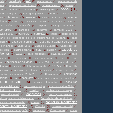
AVE
(2)
alia
(1)
Ava-Asaja
(1)
ayuntamiento
(1)
ayuntamiento de
ayuntamiento de utiel
(5)
ayuntamientos
(2)
ena
(1)
azalea
(1)
bobal
(28)
hus
(1)
Bandol
(1)
benidorm
(1)
bioweinpreis
(1)
l de san juan
(1)
bodegas palmera
(1)
BOE
(1)
borrascas
(1)
brotación
(2)
bruselas
(3)
cabernet
las
(1)
bullas
(1)
burdeos
(1)
ignon
(2)
calido
(1)
calificacion cosecha
(1)
California
(1)
calle
(1)
io climático
(1)
camerún
(1)
campeón
(1)
campo de borja
(1)
orrobles
(2)
cariñena
(1)
carnaval
(1)
carnaval 2013
(1)
carreras
(2)
carrozas
(2)
avales 2013
(1)
cartel
(1)
cartel de feria
cartel de variedades de uva autoctonas de España
(1)
casa
casa de la cultura
(3)
Casa de la Cultura de Utiel
(3)
anzón
(1)
 don angel
(1)
Casa Solá
(1)
Casas de Cuadra
(1)
Casas del Rey
caudete de
cata
(2)
astellon
(1)
castro galiana
(1)
catellón
(1)
fuentes
(6)
cava
(2)
cava aragones
(1)
cava catalan
(1)
cava
emeño
(1)
cava riojano
(1)
cava valenciano
(1)
cecrv
(1)
cerro
certificacion de vinos
(4)
na
(1)
César Val
(1)
challenger du vin
(1)
COAG
(2)
donnay
(1)
cítricos
(1)
club natación utiel
(1)
Coag_CV
omarca
(1)
Comarcas de Interior
(1)
comercio
(1)
comité de cata
(1)
comunidad
arativa maduracion 2014-2013
(1)
Compomís
(1)
nciana
(4)
concierto
(2)
con
(1)
concours mundial de bruselas
(1)
curso de vinos
(6)
concurso
concurso fotografia
(1)
rnacional de vino
(3)
concurso logotipo
(1)
concursos vino 2014
(1)
dado de Huelva
(2)
conejos
(1)
conferencia consejos
(1)
congresos
(7)
consejo regulador
(3)
reso Monastrell
(1)
ejo regulador utiel-requena
(1)
Conselleria de Agricultura
(1)
control de maduración
control
(3)
encioso administrativo
(1)
control maduracion
(7)
Córdoba
(1)
corrales de utiel
(1)
espondencia de españa
(1)
corrupcion
(1)
Corte de luz
(1)
cortes