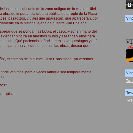
u
e las que el subsuelo de la zona antigua de la villa de Utiel
 obra de importancia urbana pública de arreglo de la Plaza
Vin
vidades, pasadizos, y útiles que aparezcan, que aparecerán, por
mente en la historia lejana de nuestra villa Utielana.
sperar que se pongan las botas, el casco, y echen mano del
extender pintura en nuestros muros y asearlos y ellos para
e lo que sea. ¡Qué paciencia señor! tienen los arqueólogos y qué
elanos para una vez que empiecen las obras, desear que
riño", el estreno de la nueva Casa Consistorial, ya veremos
e donde venimos, pero a veces aunque sea temporalmente
Vin
os.
Twe
mpos?
Twit
 propicia.
Twe