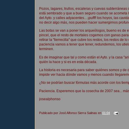
Pozos, lagares, trullos, escaleras y cuevas subterráneas d
está sembrado y que a buen seguro cuando se acometa la
del Ayto. y calles adyacentes... ¡pufff! los hoyos, las ca
no decir algo más, nos pueden hacer sumergirnos profunda
Las botas se van a poner los arqueólogos, bueno es de e
pincel, que el resto de mortales cogemos con ganas para 
retirar la "tierrecilla" que cubre los restos, los restos d
paciencia vamos a tener que tener, redundemos, los uti
terminen.
Es de imaginar que tal y como están el Ayto. y la casa "a
quién la hace y si es en esta década.
La historia es necesaria para saber quiénes somos y d
impide ver hacia dónde vamos y menos cuando llegarem
¿No se podrían buscar fórmulas más acorde con los tie
Paciencia. Esperemos que la cosecha de 2007 sea... más
josealphonso
Publicado por
José Alfonso Sierra Salinas
en
01:04