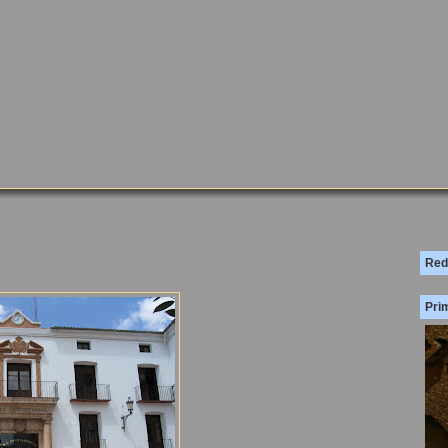
Red
Prim