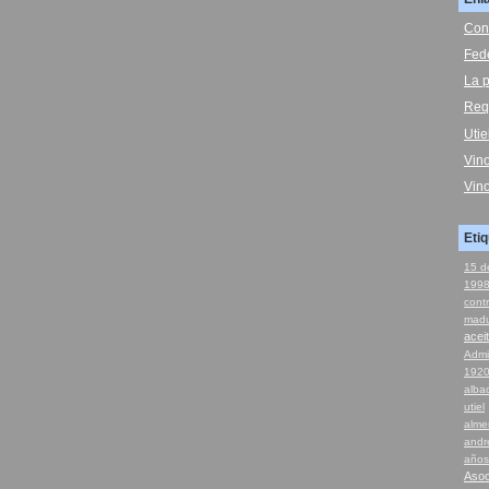
Con
Fed
La p
Req
Uti
Vin
Vin
Eti
15 d
199
cont
madu
acei
Admi
192
alba
utiel
alme
andr
años
Asoc