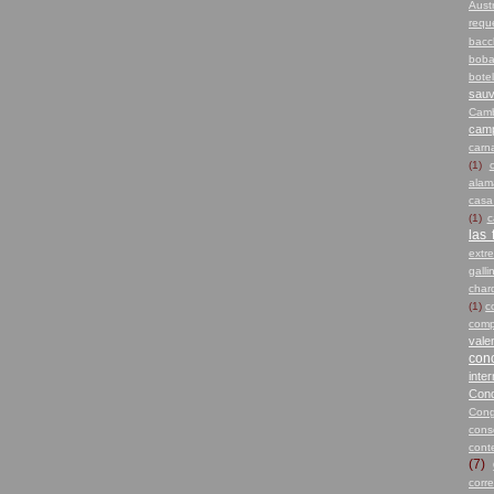
Austr
requ
bacc
boba
botel
sauv
Camb
camp
carn
(1)
alam
casa
(1)
c
las 
extr
galli
char
(1)
c
comp
vale
con
inte
Con
Cong
cons
cont
(7)
corr