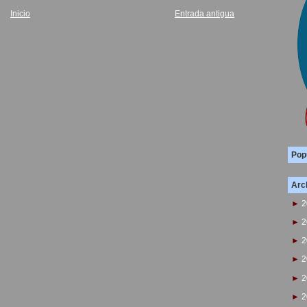
Inicio
Entrada antigua
Pop
Arch
►
2
►
2
►
2
►
2
►
2
►
2