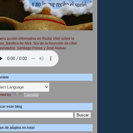
era acción informativa en Radio Utiel sobre la
sia_Basilica de Ntra. Sra de la Asunción de Utiel.
evistados: Santiago Ponce y José Alabau
nslate
red by
Translate
car este blog
as de página en total