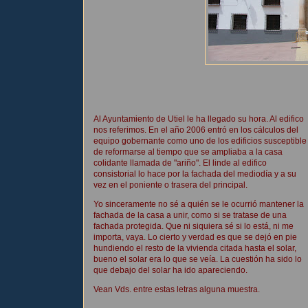
Al Ayuntamiento de Utiel le ha llegado su hora. Al edifico
nos referimos. En el año 2006 entró en los cálculos del
equipo gobernante como uno de los edificios susceptible
de reformarse al tiempo que se ampliaba a la casa
colidante llamada de "ariño". El linde al edifico
consistorial lo hace por la fachada del mediodía y a su
vez en el poniente o trasera del principal.
Yo sinceramente no sé a quién se le ocurrió mantener la
fachada de la casa a unir, como si se tratase de una
fachada protegida. Que ni siquiera sé si lo está, ni me
importa, vaya. Lo cierto y verdad es que se dejó en pie
hundiendo el resto de la vivienda citada hasta el solar,
bueno el solar era lo que se veía. La cuestión ha sido lo
que debajo del solar ha ido apareciendo.
Vean Vds. entre estas letras alguna muestra.