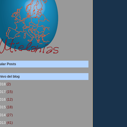
ular Posts
ivo del blog
018
(2)
017
(15)
016
(12)
015
(18)
014
(27)
013
(41)