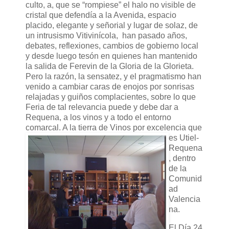
culto, a, que se “rompiese” el halo no visible de
cristal que defendía a la Avenida, espacio
placido, elegante y señorial y lugar de solaz, de
un intrusismo Vitivinícola, han pasado años,
debates, reflexiones, cambios de gobierno local
y desde luego tesón en quienes han mantenido
la salida de Ferevin de la Gloria de la Glorieta.
Pero la razón, la sensatez, y el pragmatismo han
venido a cambiar caras de enojos por sonrisas
relajadas y guiños complacientes, sobre lo que
Feria de tal relevancia puede y debe dar a
Requena, a los vinos y a todo el entorno
comarcal.
A la tierra de Vinos por excelencia que
es Utiel-
Requena
, dentro
de la
Comunid
ad
Valencia
na.
El Día 24