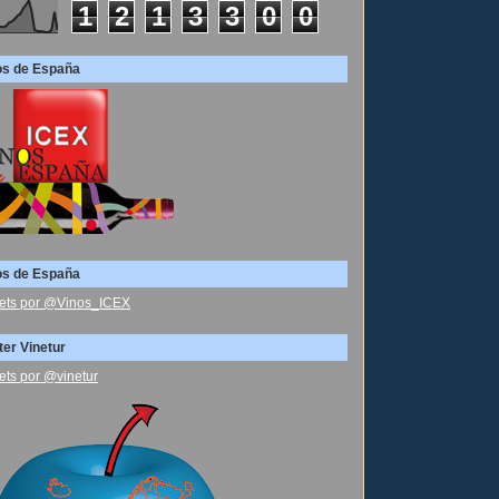
1
2
1
3
3
0
0
os de España
os de España
ets por @Vinos_ICEX
ter Vinetur
ets por @vinetur