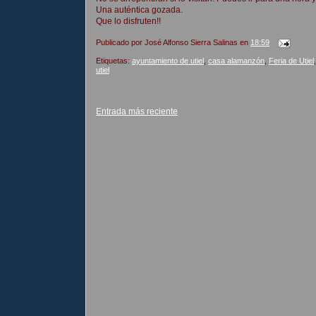
Una auténtica gozada.
Que lo disfruten!!
Publicado por
José Alfonso Sierra Salinas
en
18:59
Etiquetas:
ayuntamiento de utiel
,
casa alamanzón
,
Feria de Utiel
utiel
Entrada más reciente