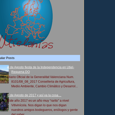
ular Posts
8 de Agosto fiesta de la Independencia en Utiel-
Requena DO
Diario Oficial de la Generalitat Valenciana Num.
8101/08_08_2017 Conselleria de Agricultura,
Medio Ambiente, Cambio Climático y Desarrol...
6 de Agosto de 2017 y así va la cosa…
Este año 2017 es un año muy “rarito” a nivel
Vitivinícola. Nos digan lo que nos digan
nuestros amigos bodegueros, enólogos y gente
del saber...