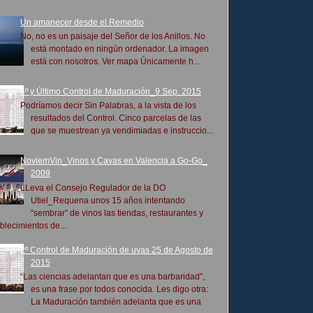
Un amanecer desde el Remedio
No, no es un paisaje del Señor de los Anillos. No
está montado en ningún ordenador. La imagen
está con nosotros. Ver mapa Únicamente h...
4º y Último Control de Maduración_9 Sep. 2015
Podríamos decir Sin Palabras, a la vista de los
resultados del Control. Cinco parcelas de las
que se muestrean ya vendimiadas e instruccio...
NoviemVin_Vinos y Cavas en Valencia a Go-Go_
2009
LLeva el Consejo Regulador de la DO
Utiel_Requena unos 15 años intentando
“sembrar” de vinos las tiendas, restaurantes y
blecimientos de...
2º Control de Maduración de uvas 25 de Agosto de
2015
“Las ciencias adelantan que es una barbaridad”,
es una frase por todos conocida. Les digo otra:
La Maduración también adelanta que es una