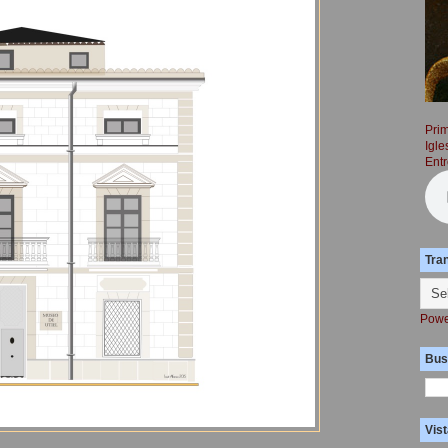
Prim
Igle
Entr
Tra
Powe
Bus
Vist