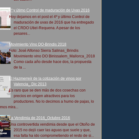
4º y útimo Control de maduración de Uvas 2016
Hoy dejamos en el post el 4º y último Control de
maduración de uvas de 2016 que ha entregado
el CRDO Utiel-Requena. A pesar de los
pesares...
Movimiento Vino DO-Brindis 2018
Foto: José Alfonso Sierra Salinas_Brindis
Movimiento vino DO Binissalem_Mallorca_2018
Como cada año desde hace dos, la propuesta
de la ...
El Hazmerreír de la cotización de vinos por
Valencia_ Dic 2013
Es raro que se den más de dos cosechas con
precios en origen atractivos para los
productores. No lo decimos a humo de pajas, lo
mos mira...
La Vendimia de 2016_Octubre 2016
Una controvertida vendimia desde que el Otoño de
2015 no dejó caer las aguas que suele y que,
esa falta ha ido comprometiendo el resto de si...