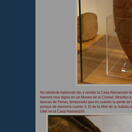
No obstante habiendo ido y venido la Casa Alamanzón de 
manera muy digna en un Museo de la Ciudad. Atractivo po
épocas de Ferias, temporada que es cuando la gente de l
porque de memoria cuento 3. El de la Miel de la Subida 
Utiel en la Casa Alamanzón.