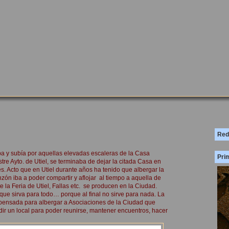
Red
 y subía por aquellas elevadas escaleras de la Casa
Prim
re Ayto. de Utiel, se terminaba de dejar la citada Casa en
. Acto que en Utiel durante años ha tenido que albergar la
zón iba a poder compartir y aflojar al tiempo a aquella de
la Feria de Utiel, Fallas etc. se producen en la Ciudad.
que sirva para todo… porque al final no sirve para nada. La
ba pensada para albergar a Asociaciones de la Ciudad que
edir un local para poder reunirse, mantener encuentros, hacer