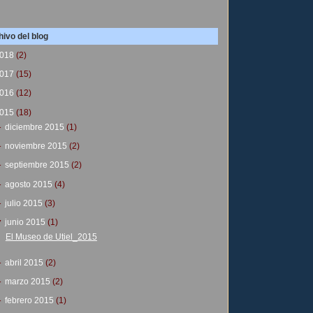
ivo del blog
018
(2)
017
(15)
016
(12)
015
(18)
►
diciembre 2015
(1)
►
noviembre 2015
(2)
►
septiembre 2015
(2)
►
agosto 2015
(4)
►
julio 2015
(3)
▼
junio 2015
(1)
El Museo de Utiel_2015
►
abril 2015
(2)
►
marzo 2015
(2)
►
febrero 2015
(1)