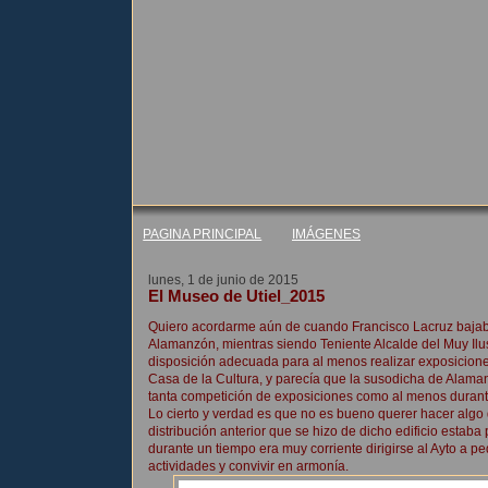
PAGINA PRINCIPAL
IMÁGENES
lunes, 1 de junio de 2015
El Museo de Utiel_2015
Quiero acordarme aún de cuando Francisco Lacruz bajaba
Alamanzón, mientras siendo Teniente Alcalde del Muy Ilust
disposición adecuada para al menos realizar exposiciones
Casa de la Cultura, y parecía que la susodicha de Alaman
tanta competición de exposiciones como al menos durante 
Lo cierto y verdad es que no es bueno querer hacer algo 
distribución anterior que se hizo de dicho edificio esta
durante un tiempo era muy corriente dirigirse al Ayto a p
actividades y convivir en armonía.