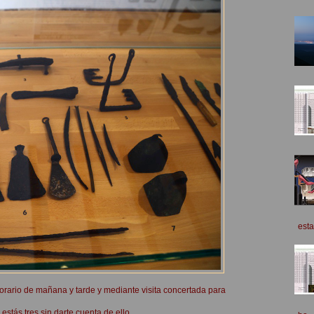
esta
rario de mañana y tarde y mediante visita concertada para
 estás tres sin darte cuenta de ello.