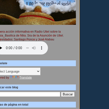
era acción informativa en Radio Utiel sobre la
sia_Basilica de Ntra. Sra de la Asunción de Utiel.
evistados: Santiago Ponce y José Alabau
nslate
red by
Translate
car este blog
as de página en total