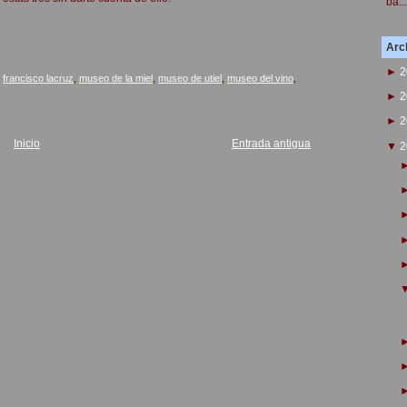
ba...
Arch
►
2
,
francisco lacruz
,
museo de la miel
,
museo de utiel
,
museo del vino
,
►
2
►
2
Inicio
Entrada antigua
▼
2