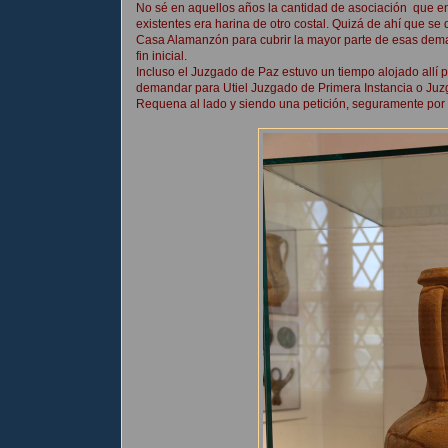
No sé en aquellos años la cantidad de asociación que en 
existentes era harina de otro costal. Quizá de ahí que se
Casa Alamanzón para cubrir la mayor parte de esas deman
fin inicial.
Incluso el Juzgado de Paz estuvo un tiempo alojado allí p
demandar para Utiel Juzgado de Primera Instancia o Juzg
Requena al lado y siendo una petición, seguramente por la