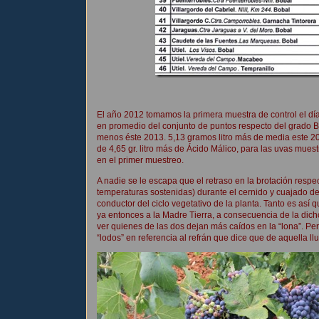
El año 2012 tomamos la primera muestra de control el día
en promedio del conjunto de puntos respecto del grado B
menos éste 2013. 5,13 gramos litro más de media este 201
de 4,65 gr. litro más de Ácido Málico, para las uvas mue
en el primer muestreo.
A nadie se le escapa que el retraso en la brotación respecto
temperaturas sostenidas) durante el cernido y cuajado del 
conductor del ciclo vegetativo de la planta. Tanto es así
ya entonces a la Madre Tierra, a consecuencia de la dich
ver quienes de las dos dejan más caídos en la “lona”. Pe
“lodos” en referencia al refrán que dice que de aquella l