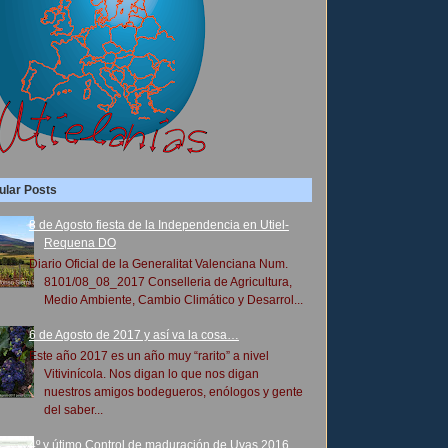
ular Posts
8 de Agosto fiesta de la Independencia en Utiel-
Requena DO
Diario Oficial de la Generalitat Valenciana Num.
8101/08_08_2017 Conselleria de Agricultura,
Medio Ambiente, Cambio Climático y Desarrol...
6 de Agosto de 2017 y así va la cosa…
Este año 2017 es un año muy “rarito” a nivel
Vitivinícola. Nos digan lo que nos digan
nuestros amigos bodegueros, enólogos y gente
del saber...
4º y útimo Control de maduración de Uvas 2016