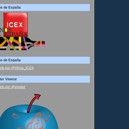
os de España
os de España
ets por @Vinos_ICEX
ter Vinetur
ets por @vinetur