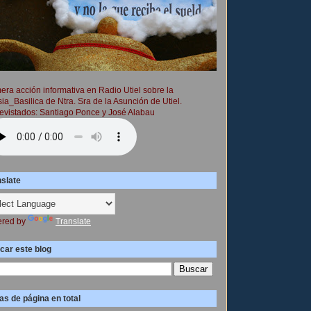
era acción informativa en Radio Utiel sobre la
sia_Basilica de Ntra. Sra de la Asunción de Utiel.
evistados: Santiago Ponce y José Alabau
nslate
red by
Translate
car este blog
as de página en total