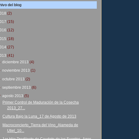
ivo del blog
018
(2)
017
(15)
016
(12)
015
(18)
014
(27)
013
(41)
►
diciembre 2013
(4)
►
noviembre 2013
(1)
►
octubre 2013
(2)
►
septiembre 2013
(6)
▼
agosto 2013
(5)
Primer Control de Maduración de la Cosecha
2013_27...
Cultura Bajo la Luna_17 de Agosto de 2013
Macroconcierto_Tierra del Vino_Alameda de
Utiel_10...
1er Hijo Predilecto de Caudete de las Fuentes_Agos...