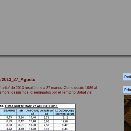
Red
a 2013_27_Agosto
rarito” de 2013 resultó el día 27 martes. Como desde 1986 al
Prim
mpre los mismos) diseminados por el Territorio Bobal y el