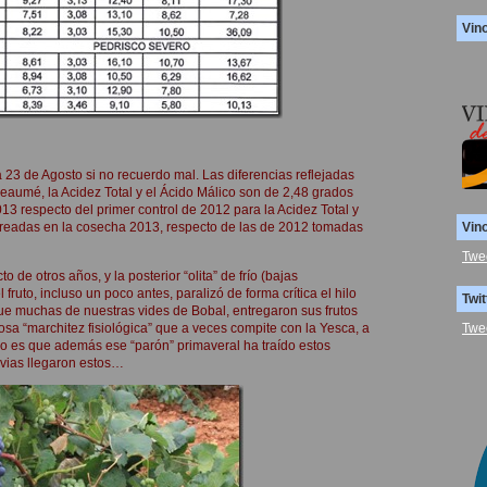
Vin
 23 de Agosto si no recuerdo mal. Las diferencias reflejadas
eaumé, la Acidez Total y el Ácido Málico son de 2,48 grados
3 respecto del primer control de 2012 para la Acidez Total y
streadas en la cosecha 2013, respecto de las de 2012 tomadas
Vin
Twe
 de otros años, y la posterior “olita” de frío (bajas
fruto, incluso un poco antes, paralizó de forma crítica el hilo
Twit
 que muchas de nuestras vides de Bobal, entregaron sus frutos
Twe
osa “marchitez fisiológica” que a veces compite con la Yesca, a
ro es que además ese “parón” primaveral ha traído estos
luvias llegaron estos…