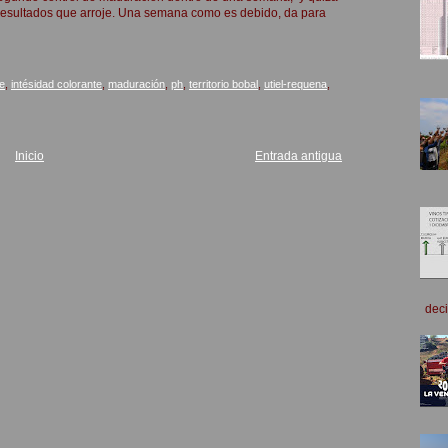
 resultados que arroje. Una semana como es debido, da para
e
,
intésidad colorante
,
maduración
,
ph
,
territorio bobal
,
utiel-requena
,
Inicio
Entrada antigua
deci