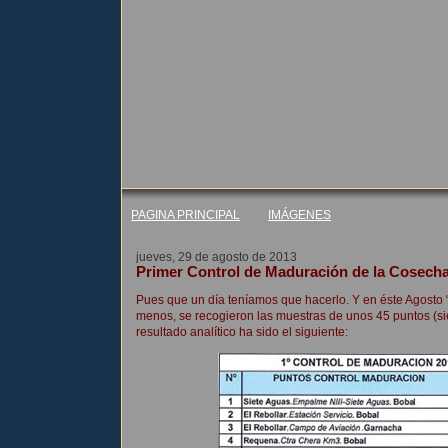
PAGINA PRINCIPAL
IMÁGENES
jueves, 29 de agosto de 2013
Primer Control de Maduración de la Cosech
Pues que un día teníamos que hacerlo. Y en éste Agosto “
menos, se recogieron las muestras de unos 45 puntos (sie
resultado analítico ha sido el siguiente: