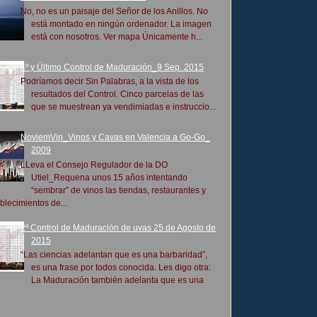
No, no es un paisaje del Señor de los Anillos. No
está montado en ningún ordenador. La imagen
está con nosotros. Ver mapa Únicamente h...
4º y Último Control de Maduración_9 Sep. 2015
Podríamos decir Sin Palabras, a la vista de los
resultados del Control. Cinco parcelas de las
que se muestrean ya vendimiadas e instruccio...
NoviemVin_Vinos y Cavas en Valencia a Go-Go_
2009
LLeva el Consejo Regulador de la DO
Utiel_Requena unos 15 años intentando
“sembrar” de vinos las tiendas, restaurantes y
blecimientos de...
2º Control de Maduración de uvas 25 de Agosto de
2015
“Las ciencias adelantan que es una barbaridad”,
es una frase por todos conocida. Les digo otra:
La Maduración también adelanta que es una