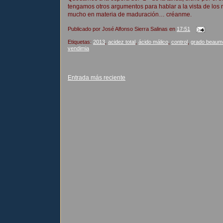
tengamos otros argumentos para hablar a la vista de los
mucho en materia de maduración… créanme.
Publicado por
José Alfonso Sierra Salinas
en
17:51
Etiquetas:
2013
,
acidez total
,
ácido málico
,
control
,
grado beaum
vendimia
Entrada más reciente