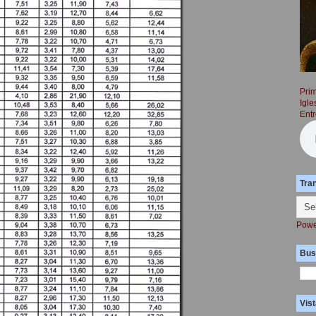
Prim
Igle
Entr
Tra
Powe
Bus
Vist