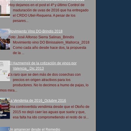
Hoy dejamos en el post el 4º y último Control de
maduración de uvas de 2016 que ha entregado
el CRDO Utiel-Requena. A pesar de los
pesares...
Movimiento Vino DO-Brindis 2018
Foto: José Alfonso Sierra Salinas_Brindis
Movimiento vino DO Binissalem_Mallorca_2018
Como cada año desde hace dos, la propuesta
de la ...
El Hazmerreír de la cotización de vinos por
Valencia_ Dic 2013
Es raro que se den más de dos cosechas con
precios en origen atractivos para los
productores. No lo decimos a humo de pajas, lo
mos mira...
La Vendimia de 2016_Octubre 2016
Una controvertida vendimia desde que el Otoño de
2015 no dejó caer las aguas que suele y que,
esa falta ha ido comprometiendo el resto de si...
Un amanecer desde el Remedio