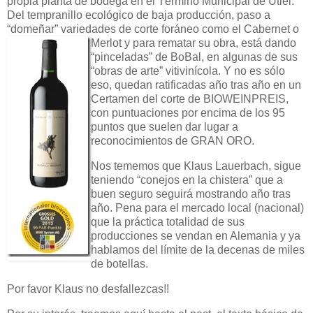
propia planta de bodega en el Término Municipal de Utiel.
Del tempranillo ecológico de baja producción, paso a
“domeñar” variedades de corte foráneo como el
Cabernet o
Merlot y para rematar su obra, está dando
“pinceladas” de BoBal, en algunas de sus
“obras de arte” vitivinícola. Y no es sólo
eso, quedan ratificadas año tras año en un
Certamen del corte de BIOWEINPREIS,
con puntuaciones por encima de los 95
puntos que suelen dar lugar a
reconocimientos de GRAN ORO.
Nos tememos que Klaus Lauerbach, sigue
teniendo “conejos en la chistera” que a
buen seguro seguirá mostrando año tras
año. Pena para el mercado local (nacional)
que la práctica totalidad de sus
producciones se vendan en Alemania y ya
hablamos del límite de la decenas de miles
de botellas.
Por favor Klaus no desfallezcas!!