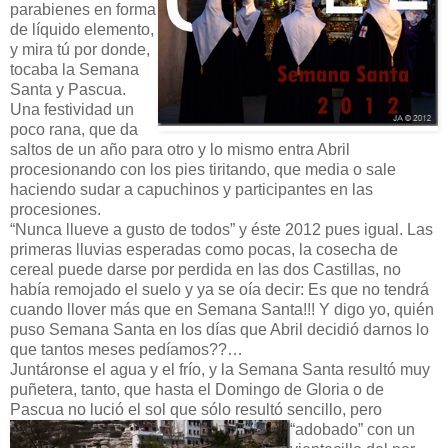
parabienes en forma
de líquido elemento,
y mira tú por donde,
tocaba la Semana
Santa y Pascua.
Una festividad un
poco rana, que da
saltos de un año para otro y lo mismo entra Abril
procesionando con los pies tiritando, que media o sale
haciendo sudar a capuchinos y participantes en las
procesiones.
“Nunca llueve a gusto de todos” y éste 2012 pues igual. Las
primeras lluvias esperadas como pocas, la cosecha de
cereal puede darse por perdida en las dos Castillas, no
había remojado el suelo y ya se oía decir: Es que no tendrá
cuando llover más que en Semana Santa!!! Y digo yo, quién
puso Semana Santa en los días que Abril decidió darnos lo
que tantos meses pedíamos??…
Juntáronse el agua y el frío, y la Semana Santa resultó muy
puñetera, tanto, que hasta el Domingo de Gloria o de
Pascua no lució el sol que sólo resultó sencillo, pero
“adobado”
con un