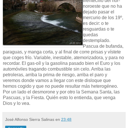
vientecillo del nor-
noroeste que no ha
dejado pasar el
mercurio de los 19º,
es decir: o te
resguardas o te
quedas
destemplado.
Pascua de bufanda,
paraguas, y manga corta, y al final de corre prisas y vístete
que coges frío. Variable, inestable, atemorizadora, y para no
recordar. El gas-oíl y la gasolina pasado bien el Euro y los
automóviles tragando combustible sin celo. Arriba las
petroleras, arriba la prima de riesgo, arriba el paro y
veremos donde vamos a llegar con este disloque que
hemos cogido y que no puede resultar más heterogéneo.
Por un lado el desmorone y por otro la Semana Santa, las
Pascuas, y la Fiesta. Quién esto lo entienda, que venga
Dios y lo vea.
José Alfonso Sierra Salinas
en
23:48