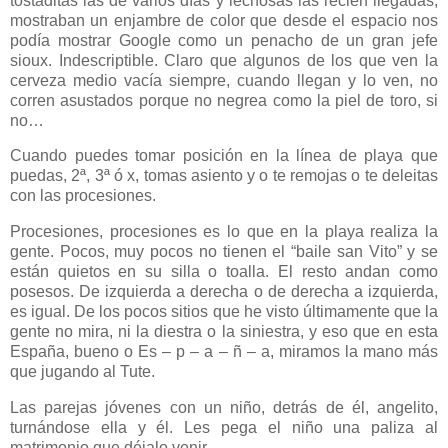
tostaditas las de varios días y lechosas las recién llegadas,
mostraban un enjambre de color que desde el espacio nos
podía mostrar Google como un penacho de un gran jefe
sioux. Indescriptible. Claro que algunos de los que ven la
cerveza medio vacía siempre, cuando llegan y lo ven, no
corren asustados porque no negrea como la piel de toro, si
no…
Cuando puedes tomar posición en la línea de playa que
puedas, 2ª, 3ª ó x, tomas asiento y o te remojas o te deleitas
con las procesiones.
Procesiones, procesiones es lo que en la playa realiza la
gente. Pocos, muy pocos no tienen el “baile san Vito” y se
están quietos en su silla o toalla. El resto andan como
posesos. De izquierda a derecha o de derecha a izquierda,
es igual. De los pocos sitios que he visto últimamente que la
gente no mira, ni la diestra o la siniestra, y eso que en esta
España, bueno o Es – p – a – ñ – a, miramos la mano más
que jugando al Tute.
Las parejas jóvenes con un niño, detrás de él, angelito,
turnándose ella y él. Les pega el niño
una paliza al
matrimonio que déjalo venir.