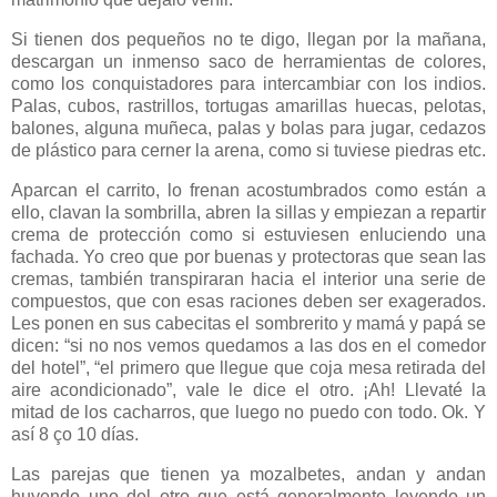
Si tienen dos pequeños no te digo, llegan por la mañana,
descargan un inmenso
saco de herramientas de colores,
como los conquistadores para intercambiar con los indios.
Palas, cubos, rastrillos, tortugas amarillas huecas, pelotas,
balones, alguna muñeca, palas y bolas para jugar, cedazos
de plástico para cerner la arena, como si tuviese piedras etc.
Aparcan el carrito, lo frenan acostumbrados como están a
ello, clavan la sombrilla, abren la sillas y empiezan a repartir
crema de protección como si estuviesen enluciendo una
fachada. Yo creo que por buenas y protectoras que sean las
cremas, también transpiraran hacia el interior una serie de
compuestos, que con esas raciones deben ser exagerados.
Les ponen en sus cabecitas el sombrerito y mamá y papá se
dicen: “si no nos vemos quedamos a las dos en el comedor
del hotel”, “el primero que llegue que coja mesa retirada del
aire acondicionado”, vale le dice el otro. ¡Ah! Llevaté la
mitad de los cacharros, que luego no puedo con todo. Ok. Y
así 8 ço 10 días.
Las parejas que tienen ya mozalbetes, andan y andan
huyendo uno del otro que está generalmente leyendo un