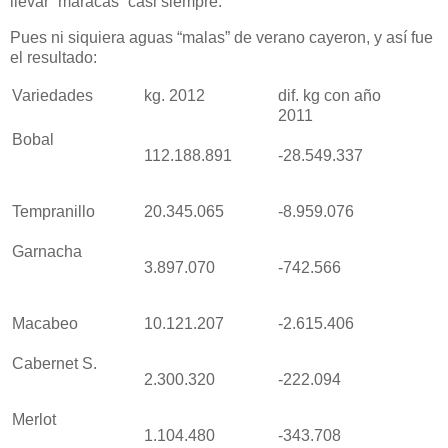
llevar “maracas” casi siempre.
Pues ni siquiera aguas “malas” de verano cayeron, y así fue
el resultado:
Variedades
kg. 2012
dif. kg con año
2011
Bobal
112.188.891
-28.549.337
Tempranillo
20.345.065
-8.959.076
Garnacha
3.897.070
-742.566
Macabeo
10.121.207
-2.615.406
Cabernet S.
2.300.320
-222.094
Merlot
1.104.480
-343.708