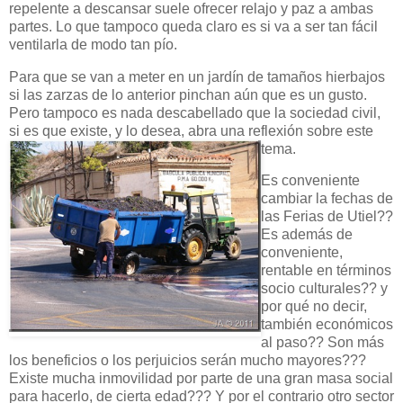
repelente a descansar suele ofrecer relajo y paz a ambas
partes. Lo que tampoco queda claro es si va a ser tan fácil
ventilarla de modo tan pío.
Para que se van a meter en un jardín de tamaños hierbajos
si las zarzas de lo anterior pinchan aún que es un gusto.
Pero tampoco es nada descabellado que la sociedad civil,
si es que existe, y lo desea, abra una reflexión sobre este
tema.
Es conveniente
cambiar la fechas de
las Ferias de Utiel??
Es además de
conveniente,
rentable en términos
socio culturales?? y
por qué no decir,
también económicos
al paso?? Son más
los beneficios o los perjuicios serán mucho mayores???
Existe mucha inmovilidad por parte de una gran masa social
para hacerlo, de cierta edad??? Y por el contrario otro sector