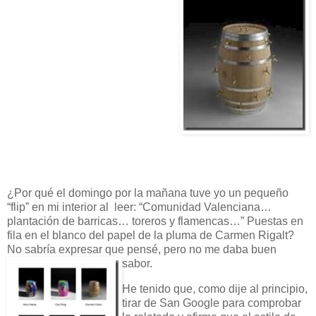
parezca menos grotesca. Esta
semana al amparo del arte se han
producido situaciones muy
curiosas. Vayamos a Arco.La
sombra de los conseguidores
planeaba sobre el stand de la
Comunidad Valenciana, con una
plantación de barricas vestidos de
toreros y flamencas. Se especuló
sobre si el montaje pertenecía a
Orange Marquet, empresa filial de Special Events, experta
en elevar lo grotesco a sublime ( ¿o será al revés?)"
¿Por qué el domingo por la mañana tuve yo un pequeño
“flip” en mi interior al leer: “Comunidad Valenciana…
plantación de barricas… toreros y flamencas…” Puestas en
fila en el blanco del papel de la pluma de Carmen Rigalt?
No sabría expresar que pensé, pero no me daba buen
sabor.
He tenido que, como dije al principio,
tirar de San Google para comprobar