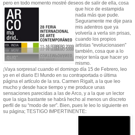
pero en todo momento mostré
deseos de salir de ella, cosa
que hice de estampida
nada más que pude.
Seguramente me dije para
mis adentros que ya
volvería a verla sin prisas,
cuando los propios
artistas “evolucionasen”
también, cosa que a lo
mejor tenía que hacer yo
mismo.
¡Vaya sorpresa! cuando el domingo día 15 de Febrero, leo
yo en el diario El Mundo en su contraportada o última
página el artículo de la sra. Carmen Rigalt, a la que leo
mucho y desde hace tiempo y me produce unas
sensaciones parecidas a las de Arco, y a la que un lector
que la siga bastante se habrá hecho al menos un discreto
perfil de su “modo de ser”. Bien, pues le leo lo siguiente en
su página; TESTIGO IMPERTINENTE:
" El arte lo sublima todo. Sólo una
vocación artística hace que la vida