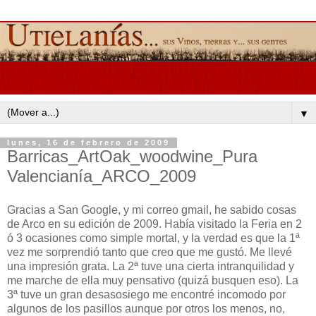
▼
lunes, 16 de febrero de 2009
Barricas_ArtOak_woodwine_Pura
Valencianía_ARCO_2009
Gracias a San Google, y mi correo gmail, he sabido cosas
de Arco en su edición de 2009. Había visitado la Feria en 2
ó 3 ocasiones como simple mortal, y la verdad es que la 1ª
vez me sorprendió tanto que creo que me gustó. Me llevé
una impresión grata. La 2ª tuve una cierta intranquilidad y
me marche de ella muy pensativo (quizá busquen eso). La
3ª tuve un gran desasosiego me encontré incomodo por
algunos de los pasillos aunque por otros los menos, no,