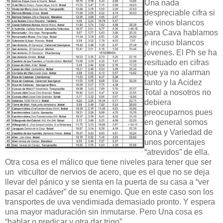
Una nada
despreciable cifra si
de vinos blancos
para Cava hablamos
e incuso blancos
jóvenes. El Ph se ha
resituado en cifras
que ya no alarman
tanto y la Acidez
Total a nosotros no
debiera
preocuparnos pues
en general somos
zona y Variedad de
unos porcentajes
“atrevidos” de ella.
Otra cosa es el málico que tiene niveles para tener que ser
un viticultor de nervios de acero, que es el que no se deja
llevar del pánico y se sienta en la puerta de su casa a “ver
pasar el cadáver” de su enemigo. Que en este caso son los
transportes de uva vendimiada demasiado pronto. Y espera
una mayor maduración sin inmutarse. Pero Una cosa es
“hablar o predicar y otra dar trigo”.