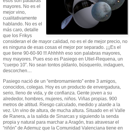
esos son palabras
mayores. No es el
mejor vino,
cualitativamente
hablando. No es el
más caro, detalle
que los Frikys
consideran el de mayor calidad, no es el de mejor precio, no
es ninguna de esas cosas el mejor por separado. ¡¡¡Es el
que tiene 90-60-90 !!! Ahhhhh eso son palabras mayores,
muy mayores. Pues eso es Pasiego en Utiel-Requena, un
“cuerpo 10”. No sean tontos pídanlo, búsquenlo, indaguen,
descorchen…
Pasiego nació de un “embromamiento” entre 3 amigos,
conocidos, colegas. Hoy es un producto de envergadura,
serio, lleno de vida, y de confianza. Gente joven a su
alrededor, hombres, mujeres, niños. Viñas propias. 900
metros de altitud. Riesgo calculado, medido y alarde a la
vez. Un vino de altura, de mucha altura. Situado en el Valle
de Ranera, a la salida de Sinarcas y siguiendo la senda
propia y natural para marchar a Aragón, tras atravesar el
“riñón” de Ademuz que la Comunidad Valenciana tiene en