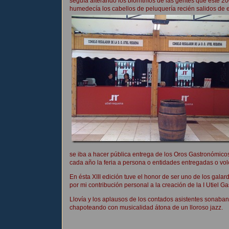
seguía alterando los biorritmos de las gentes que éste 
humedecía los cabellos de peluquería recién salidos de e
se iba a hacer pública entrega de los Oros Gastronómico
cada año la feria a persona o entidades entregadas o vo
En ésta XIII edición tuve el honor de ser uno de los gala
por mi contribución personal a la creación de la I Utiel 
Llovía y los aplausos de los contados asistentes sonaban
chapoteando con musicalidad átona de un lloroso jazz.