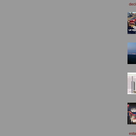
deci
esta