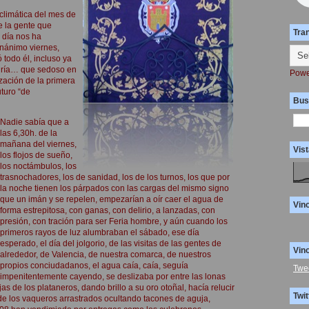
climática del mes de
e la gente que
Tra
 día nos ha
nánimo viernes,
 todo él, incluso ya
diría… que sedoso en
Powe
ización de la primera
turo “de
Bus
Nadie sabía que a
las 6,30h. de la
mañana del viernes,
Vist
los flojos de sueño,
los noctámbulos, los
trasnochadores, los de sanidad, los de los turnos, los que por
la noche tienen los párpados con las cargas del mismo signo
que un imán y se repelen, empezarían a oír caer el agua de
Vin
forma estrepitosa, con ganas, con delirio, a lanzadas, con
presión, con tración para ser Feria hombre, y aún cuando los
primeros rayos de luz alumbraban el sábado, ese día
esperado, el día del jolgorio, de las visitas de las gentes de
Vin
alrededor, de Valencia, de nuestra comarca, de nuestros
propios conciudadanos, el agua caía, caía, seguía
Twe
impenitentemente cayendo, se deslizaba por entre las lonas
s de los plataneros, dando brillo a su oro otoñal, hacía relucir
Twit
 de los vaqueros arrastrados ocultando tacones de aguja,