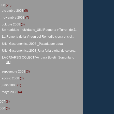
008
(28)
►
diciembre 2008
(5)
►
noviembre 2008
(7)
▼
octubre 2008
(5)
Un maridaje inolvidable_UtielRequena y Turron de J...
La Romería de la Virgen del Remedio cierra el cicl...
Utiel Gastronómica 2008 _Pasada por agua
Utiel Gastronómica 2008_Una feria otoñal de colore...
LA CATARSIS COLECTIVA_para Boletín Somontano
DO
►
septiembre 2008
(3)
►
agosto 2008
(3)
►
junio 2008
(1)
►
mayo 2008
(4)
007
(8)
006
(6)