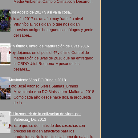
Medio Ambiente, Cambio Climático y Desarrol...
6 de Agosto de 2017 y así va la cosa…
Este año 2017 es un año muy “rarito” a nivel
Vitivinícola. Nos digan lo que nos digan
nuestros amigos bodegueros, enólogos y gente
del saber...
4º y útimo Control de maduración de Uvas 2016
Hoy dejamos en el post el 4º y último Control de
maduración de uvas de 2016 que ha entregado
el CRDO Utiel-Requena. A pesar de los
pesares...
Movimiento Vino DO-Brindis 2018
Foto: José Alfonso Sierra Salinas_Brindis
Movimiento vino DO Binissalem_Mallorca_2018
Como cada año desde hace dos, la propuesta
de la ...
El Hazmerreír de la cotización de vinos por
Valencia_ Dic 2013
Es raro que se den más de dos cosechas con
precios en origen atractivos para los
productores. No lo decimos a humo de pajas, lo