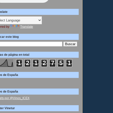
nslate
red by
Translate
car este blog
as de página en total
1
2
1
2
7
5
1
os de España
os de España
ets por @Vinos_ICEX
ter Vinetur