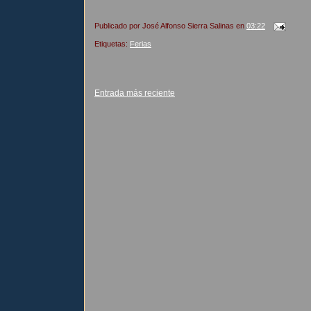
Publicado por
José Alfonso Sierra Salinas
en
03:22
Etiquetas:
Ferias
Entrada más reciente