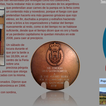
2008 han vendimiado por entregas como los culebrones,
Twe
llas, hacía resbalar más si cabe las vocales de los argentinos
que pretendían asar carnes de la pampa en la feria como
un contenido más y novedoso, porque el fuego con que
pretendían hacerlo era más gaseoso grisáceo que rojo
etéreo, en fin, duchaba a propios y extraños haciendo
votar a bríos a los organizadores y hablar del tiempo
nuevamente al resto, como si del tiempo no se hablase
suficiente, desde que el tiempo dicen que es oro y hasta
al ya perdedor capitalismo le quedan minutos en este
2008, para caer al precipicio.
Un sábado de
locura durante el
que por la tarde a
las 18,00h, en el
centro de la Feria
sobre una
preciosa pérgola
s, premios que otorga
lcadas con la misma.
Pop
rdonados. Dijeron que
Gastronómica en 1996.
 con sordina,