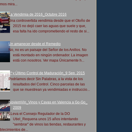
mos mira...
La Vendimia de 2016_Octubre 2016
Una controvertida vendimia desde que el Otoño de
2015 no dejó caer las aguas que suele y que,
esa falta ha ido comprometiendo el resto de si...
Un amanecer desde el Remedio
No, no es un paisaje del Señor de los Anillos. No
está montado en ningún ordenador. La imagen
está con nosotros. Ver mapa Únicamente h...
4º y Último Control de Maduración_9 Sep. 2015
Podríamos decir Sin Palabras, a la vista de los
resultados del Control. Cinco parcelas de las
que se muestrean ya vendimiadas e instruccio...
NoviemVin_Vinos y Cavas en Valencia a Go-Go_
2009
LLeva el Consejo Regulador de la DO
Utiel_Requena unos 15 años intentando
“sembrar” de vinos las tiendas, restaurantes y
blecimientos de...