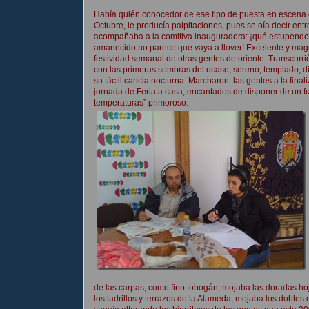
Había quién conocedor de ese tipo de puesta en escena 
Octubre, le producía palpitaciones, pues se oía decir entr
acompañaba a la comitiva inauguradora: ¡qué estupendo
amanecido no parece que vaya a llover! Excelente y mag
festividad semanal de otras gentes de oriente. Transcurrió
con las primeras sombras del ocaso, sereno, templado, 
su táctil caricia nocturna. Marcharon las gentes a la final
jornada de Feria a casa, encantados de disponer de un fu
temperaturas” primoroso.
de las carpas, como fino tobogán, mojaba las doradas hoja
los ladrillos y terrazos de la Alameda, mojaba los dobles