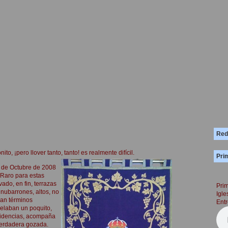
Red
to, ¡pero llover tanto, tanto! es realmente difícil.
Prim
7 de Octubre de 2008
 Raro para estas
ado, en fin, terrazas
Prim
nubarrones, altos, no
Igle
an términos
Entr
velaban un poquito,
ridencias, acompaña
 verdadera gozada.