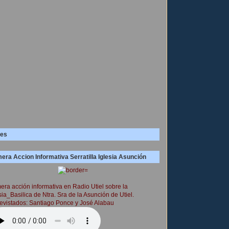
es
era Accion Informativa Serratilla Iglesia Asunción
era acción informativa en Radio Utiel sobre la
sia_Basilica de Ntra. Sra de la Asunción de Utiel.
evistados: Santiago Ponce y José Alabau