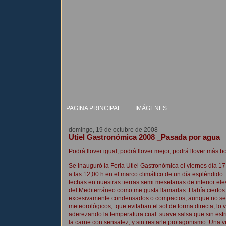
PAGINA PRINCIPAL
IMÁGENES
domingo, 19 de octubre de 2008
Utiel Gastronómica 2008 _Pasada por agua
Podrá llover igual, podrá llover mejor, podrá llover más boni
Se inauguró la Feria Utiel Gastronómica el viernes día 1
a las 12,00 h en el marco climático de un día espléndido.
fechas en nuestras tierras semi mesetarias de interior elev
del Mediterráneo como me gusta llamarlas. Había ciertos 
excesivamente condensados o compactos, aunque no se
meteorológicos, que evitaban el sol de forma directa, lo 
aderezando la temperatura cual suave salsa que sin est
la carne con sensatez, y sin restarle protagonismo. Una