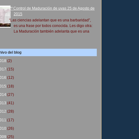
2º Control de Maduración de uvas 25 de Agosto de
2015
“Las ciencias adelantan que es una barbaridad”,
es una frase por todos conocida. Les digo otra:
La Maduración también adelanta que es una
ivo del blog
018
(2)
017
(15)
016
(12)
015
(18)
014
(27)
013
(41)
012
(28)
011
(17)
010
(26)
009
(25)