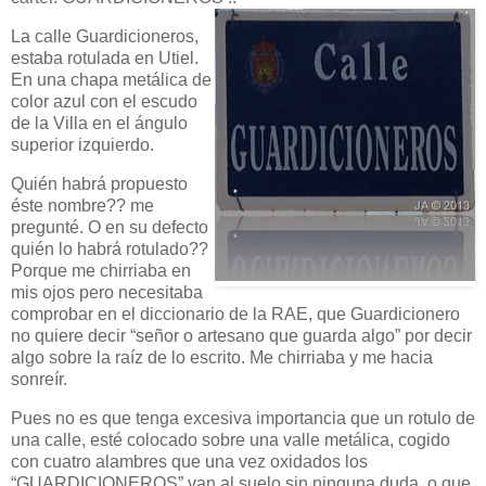
La calle Guardicioneros,
estaba rotulada en Utiel.
En una chapa metálica de
color azul con el escudo
de la Villa en el ángulo
superior izquierdo.
Quién habrá propuesto
éste nombre?? me
pregunté. O en su defecto
quién lo habrá rotulado??
Porque me chirriaba en
mis ojos pero necesitaba
comprobar en el diccionario de la RAE, que Guardicionero
no quiere decir “señor o artesano que guarda algo” por decir
algo sobre la raíz de lo escrito. Me chirriaba y me hacia
sonreír.
Pues no es que tenga excesiva importancia que un rotulo de
una calle, esté colocado sobre una valle metálica, cogido
con cuatro alambres que una vez oxidados los
“GUARDICIONEROS” van al suelo sin ninguna duda, o que