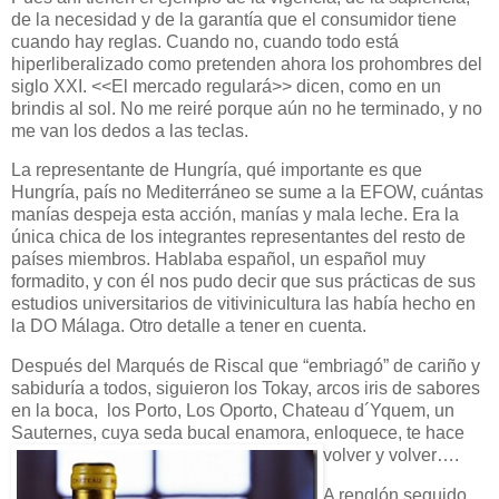
de la necesidad y de la garantía que el consumidor tiene
cuando hay reglas. Cuando no, cuando todo está
hiperliberalizado como pretenden ahora los prohombres del
siglo XXI. <<El mercado regulará>> dicen, como en un
brindis al sol. No me reiré porque aún no he terminado, y no
me van los dedos a las teclas.
La representante de Hungría, qué importante es que
Hungría, país no Mediterráneo se sume a la EFOW, cuántas
manías despeja esta acción, manías y mala leche. Era la
única chica de los integrantes representantes del resto de
países miembros. Hablaba español, un español muy
formadito, y con él nos pudo decir que sus prácticas de sus
estudios universitarios de vitivinicultura las había hecho en
la DO Málaga. Otro detalle a tener en cuenta.
Después del Marqués de Riscal que “embriagó” de cariño y
sabiduría a todos, siguieron los Tokay, arcos iris de sabores
en la boca, los Porto, Los Oporto, Chateau d´Yquem, un
Sauternes, cuya seda bucal enamora, enloquece, te hace
volver y volver….
A renglón seguido