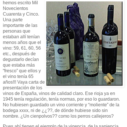
hemos escrito Mil
Novecientos
Cuarenta y Cinco.
Una parte
importante de las
personas que
estaban allí tenían
menos años que el
vino: 59, 61, 60, 56
etc., después de
degustarlo decían
que estaba más
“fresco” que ellos y
el vino tenía 65
años!!! Vaya carta de
presentación de los
vinos de España, vinos de calidad claro. Ese rioja ya en
1945 tenía regulación, tenía normas, por eso lo guardaron.
No hubiesen guardado un vino corriente y “moliente” de la
bodega xxxx, ni de ¿¿??, de dónde hubiese sido sin
nombre. ¿Un cienpolvos?? como los perros callejeros?
Pues ahí tienen el ejemplo de la vigencia, de la sapiencia,